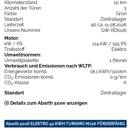
Kilometerstand
10 km
Anzahl der Türen
3
Farbe
Grün
Standort
Zentrallager
Lieferzeit
ab ca. 11.08.2026
Unsere Nummer
GW-RDI026
Motor:
kW / PS
114 kW / 155 PS
Treibstoff
Elektro
Umweltnormen:
Umweltplakette
1 (None)
Verbrauch und Emissionen nach WLTP:
Energieverbr. komb.
18,1 kWh/100km
CO
-Emissionen komb.
0 g/km
2
CO
-Klasse
A
2
Standort
Zentrallager
Details zum Abarth 500e anzeigen
Abarth 500E ELEKTRO 42 KWH TURISMO MJ26 FÖRDERFÄHIG