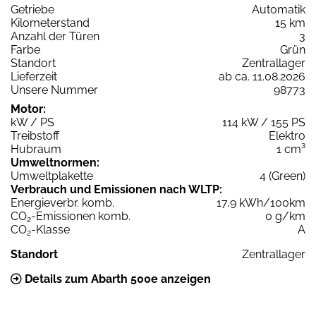
Getriebe
Automatik
Kilometerstand
15 km
Anzahl der Türen
3
Farbe
Grün
Standort
Zentrallager
Lieferzeit
ab ca. 11.08.2026
Unsere Nummer
98773
Motor:
kW / PS
114 kW / 155 PS
Treibstoff
Elektro
Hubraum
1 cm³
Umweltnormen:
Umweltplakette
4 (Green)
Verbrauch und Emissionen nach WLTP:
Energieverbr. komb.
17,9 kWh/100km
CO
-Emissionen komb.
0 g/km
2
CO
-Klasse
A
2
Standort
Zentrallager
Details zum Abarth 500e anzeigen