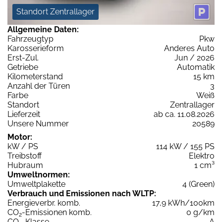
Standort Zentrallager
Allgemeine Daten:
Fahrzeugtyp
Pkw
Karosserieform
Anderes Auto
Erst-Zul.
Jun / 2026
Getriebe
Automatik
Kilometerstand
15 km
Anzahl der Türen
3
Farbe
Weiß
Standort
Zentrallager
Lieferzeit
ab ca. 11.08.2026
Unsere Nummer
20589
Motor:
kW / PS
114 kW / 155 PS
Treibstoff
Elektro
Hubraum
1 cm³
Umweltnormen:
Umweltplakette
4 (Green)
Verbrauch und Emissionen nach WLTP:
Energieverbr. komb.
17,9 kWh/100km
CO
-Emissionen komb.
0 g/km
2
CO
-Klasse
A