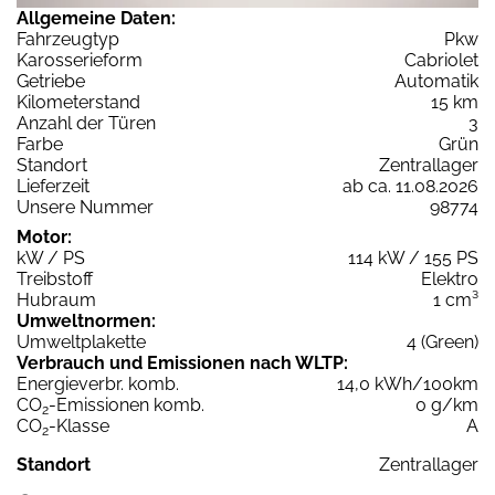
Allgemeine Daten:
Fahrzeugtyp
Pkw
Karosserieform
Cabriolet
Getriebe
Automatik
Kilometerstand
15 km
Anzahl der Türen
3
Farbe
Grün
Standort
Zentrallager
Lieferzeit
ab ca. 11.08.2026
Unsere Nummer
98774
Motor:
kW / PS
114 kW / 155 PS
Treibstoff
Elektro
Hubraum
1 cm³
Umweltnormen:
Umweltplakette
4 (Green)
Verbrauch und Emissionen nach WLTP:
Energieverbr. komb.
14,0 kWh/100km
CO
-Emissionen komb.
0 g/km
2
CO
-Klasse
A
2
Standort
Zentrallager