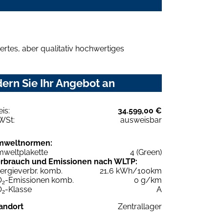
rtes, aber qualitativ hochwertiges
ern Sie Ihr Angebot an
eis:
34.599,00 €
WSt:
ausweisbar
mweltnormen:
weltplakette
4 (Green)
rbrauch und Emissionen nach WLTP:
ergieverbr. komb.
21,6 kWh/100km
O
-Emissionen komb.
0 g/km
2
O
-Klasse
A
2
andort
Zentrallager