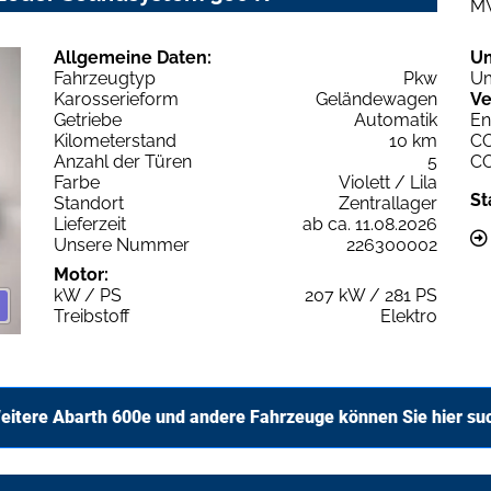
M
Allgemeine Daten:
U
Fahrzeugtyp
Pkw
Um
Karosserieform
Geländewagen
Ve
Getriebe
Automatik
En
Kilometerstand
10 km
C
Anzahl der Türen
5
C
Farbe
Violett / Lila
St
Standort
Zentrallager
Lieferzeit
ab ca. 11.08.2026
Unsere Nummer
226300002
Motor:
kW / PS
207 kW / 281 PS
Treibstoff
Elektro
eitere Abarth 600e und andere Fahrzeuge können Sie hier su