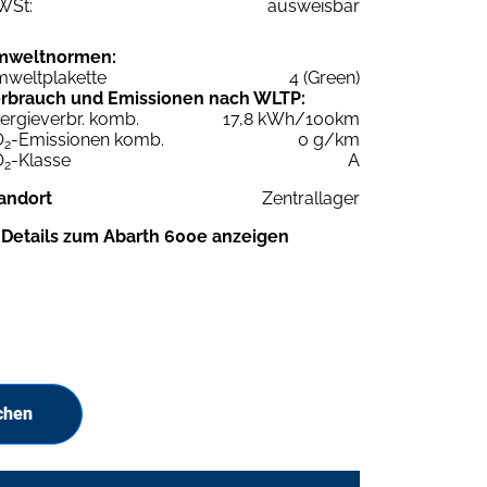
WSt:
ausweisbar
mweltnormen:
weltplakette
4 (Green)
rbrauch und Emissionen nach WLTP:
ergieverbr. komb.
17,8 kWh/100km
O
-Emissionen komb.
0 g/km
2
O
-Klasse
A
2
andort
Zentrallager
Details zum Abarth 600e anzeigen
chen