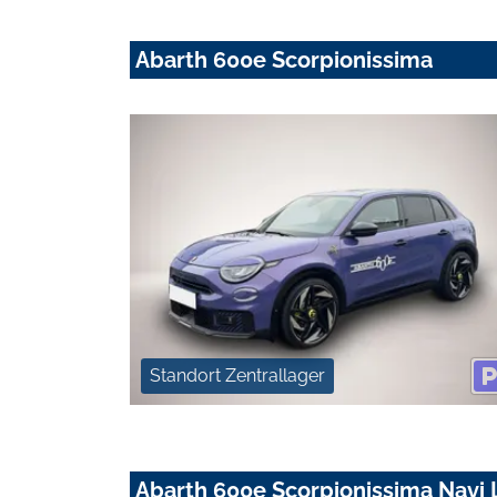
Abarth 600e Scorpionissima
Standort Zentrallager
Abarth 600e Scorpionissima Navi