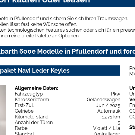
te in Pfullendorf und sichern Sie sich Ihren Traumwagen.
len lässt fast keine Wünsche offen.
en technologischen Features suchen oder sich für ein preiswe
hnen eine breite Palette an Optionen.
arth 600e Modelle in Pfullendorf und ford
Pr
paket Navi Leder Keyles
M
Allgemeine Daten:
U
Fahrzeugtyp
Pkw
Um
Karosserieform
Geländewagen
Ve
Erst-Zul.
Jun / 2025
En
Getriebe
Automatik
C
Kilometerstand
1.271 km
C
Anzahl der Türen
5
St
Farbe
Violett / Lila
Standort
Zentrallager