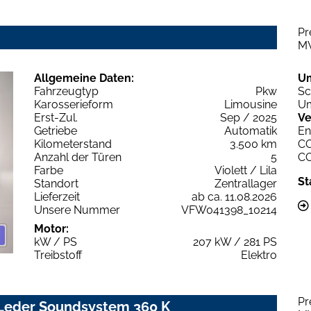
Pr
M
Allgemeine Daten:
U
Fahrzeugtyp
Pkw
Sc
Karosserieform
Limousine
Um
Erst-Zul.
Sep / 2025
Ve
Getriebe
Automatik
En
Kilometerstand
3.500 km
C
Anzahl der Türen
5
C
Farbe
Violett / Lila
St
Standort
Zentrallager
Lieferzeit
ab ca. 11.08.2026
Unsere Nummer
VFW041398_10214
Motor:
kW / PS
207 kW / 281 PS
Treibstoff
Elektro
Pr
 Leder Soundsystem 360 K