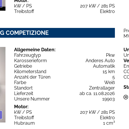
Motor:
kW / PS
207 kW / 281 PS
Treibstoff
Elektro
Pr
IG COMPETIZIONE
M
Allgemeine Daten:
U
Fahrzeugtyp
Pkw
Um
Karosserieform
Anderes Auto
Ve
Getriebe
Automatik
En
Kilometerstand
15 km
C
Anzahl der Türen
5
C
Farbe
Weiß
St
Standort
Zentrallager
Lieferzeit
ab ca. 11.08.2026
Unsere Nummer
19903
Motor:
kW / PS
207 kW / 281 PS
Treibstoff
Elektro
Hubraum
1 cm³