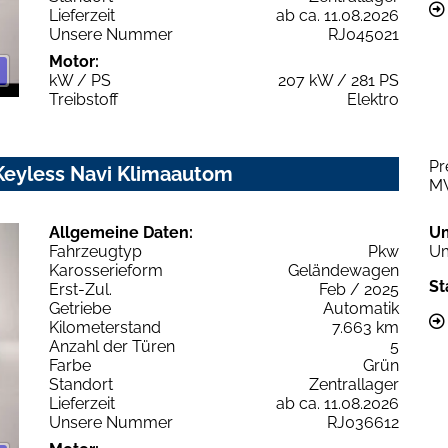
Lieferzeit
ab ca. 11.08.2026
Unsere Nummer
RJ045021
Motor:
kW / PS
207 kW / 281 PS
Treibstoff
Elektro
Pr
Keyless Navi Klimaautom
M
Allgemeine Daten:
U
Fahrzeugtyp
Pkw
Um
Karosserieform
Geländewagen
St
Erst-Zul.
Feb / 2025
Getriebe
Automatik
Kilometerstand
7.663 km
Anzahl der Türen
5
Farbe
Grün
Standort
Zentrallager
Lieferzeit
ab ca. 11.08.2026
Unsere Nummer
RJ036612