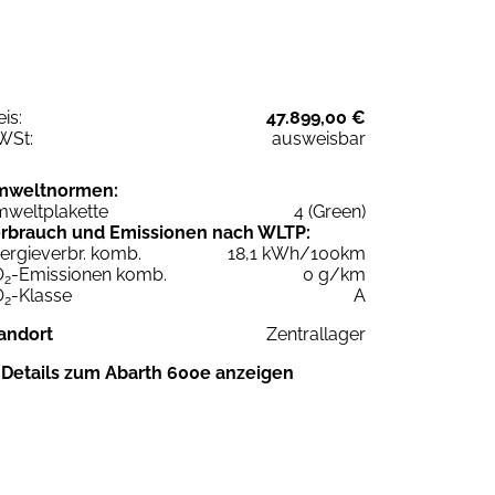
eis:
47.899,00 €
WSt:
ausweisbar
mweltnormen:
weltplakette
4 (Green)
rbrauch und Emissionen nach WLTP:
ergieverbr. komb.
18,1 kWh/100km
O
-Emissionen komb.
0 g/km
2
O
-Klasse
A
2
andort
Zentrallager
Details zum Abarth 600e anzeigen