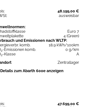
eis:
48.199,00 €
WSt:
ausweisbar
mweltnormen:
hadstoffklasse
Euro 7
weltplakette
4 (Green)
rbrauch und Emissionen nach WLTP:
ergieverbr. komb.
18,9 kWh/100km
O
-Emissionen komb.
0 g/km
2
O
-Klasse
A
2
andort
Zentrallager
Details zum Abarth 600e anzeigen
eis:
47.699,00 €