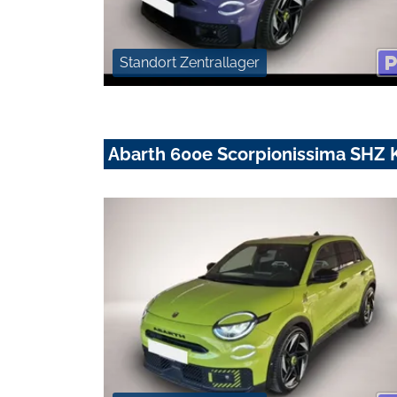
Standort Zentrallager
Abarth 600e Scorpionissima SHZ 