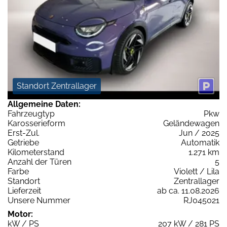
Standort Zentrallager
Allgemeine Daten:
Fahrzeugtyp
Pkw
Karosserieform
Geländewagen
Erst-Zul.
Jun / 2025
Getriebe
Automatik
Kilometerstand
1.271 km
Anzahl der Türen
5
Farbe
Violett / Lila
Standort
Zentrallager
Lieferzeit
ab ca. 11.08.2026
Unsere Nummer
RJ045021
Motor:
kW / PS
207 kW / 281 PS