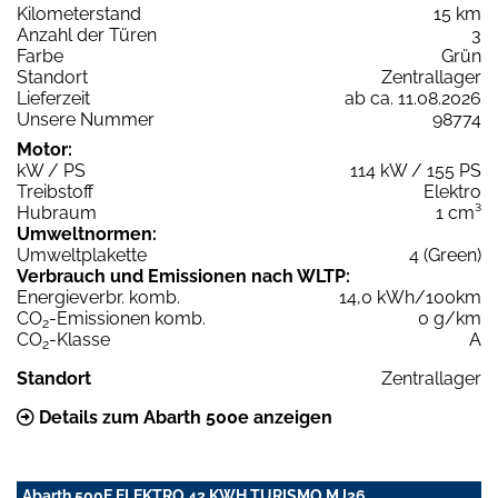
Kilometerstand
15 km
Anzahl der Türen
3
Farbe
Grün
Standort
Zentrallager
Lieferzeit
ab ca. 11.08.2026
Unsere Nummer
98774
Motor:
kW / PS
114 kW / 155 PS
Treibstoff
Elektro
Hubraum
1 cm³
Umweltnormen:
Umweltplakette
4 (Green)
Verbrauch und Emissionen nach WLTP:
Energieverbr. komb.
14,0 kWh/100km
CO
-Emissionen komb.
0 g/km
2
CO
-Klasse
A
2
Standort
Zentrallager
Details zum Abarth 500e anzeigen
Abarth 500E ELEKTRO 42 KWH TURISMO MJ26