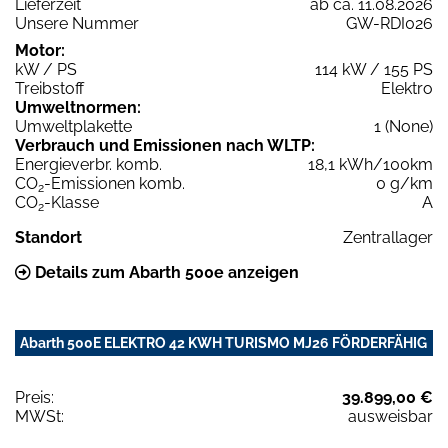
Lieferzeit
ab ca. 11.08.2026
Unsere Nummer
GW-RDI026
Motor:
kW / PS
114 kW / 155 PS
Treibstoff
Elektro
Umweltnormen:
Umweltplakette
1 (None)
Verbrauch und Emissionen nach WLTP:
Energieverbr. komb.
18,1 kWh/100km
CO
-Emissionen komb.
0 g/km
2
CO
-Klasse
A
2
Standort
Zentrallager
Details zum Abarth 500e anzeigen
Abarth 500E ELEKTRO 42 KWH TURISMO MJ26 FÖRDERFÄHIG
Preis:
39.899,00 €
MWSt:
ausweisbar