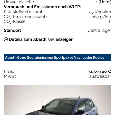
Umweltplakette
1 (None)
Verbrauch und Emissionen nach WLTP:
Kraftstoffverbr. komb.
7,5 l/100km
CO
-Emissionen komb.
167 g/km
2
CO
-Klasse
F
2
Standort
Zentrallager
Details zum Abarth 595 anzeigen
Abarth 600e Scorpionissima Sportpaket Navi Leder Keyles
Preis:
34.599,00 €
MWSt:
ausweisbar