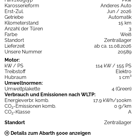
Karosserieform
Anderes Auto
Erst-Zul.
Jun / 2026
Getriebe
Automatik
Kilometerstand
15 km
Anzahl der Türen
3
Farbe
Weiß
Standort
Zentrallager
Lieferzeit
ab ca. 11.08.2026
Unsere Nummer
20589
Motor:
kW / PS
114 kW / 155 PS
Treibstoff
Elektro
Hubraum
1 cm³
Umweltnormen:
Umweltplakette
4 (Green)
Verbrauch und Emissionen nach WLTP:
Energieverbr. komb.
17,9 kWh/100km
CO
-Emissionen komb.
0 g/km
2
CO
-Klasse
A
2
Standort
Zentrallager
Details zum Abarth 500e anzeigen