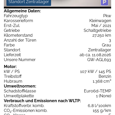
Standort Zentrallager
Allgemeine Daten:
Fahrzeugtyp
Pkw
Karosserieform
Kleinwagen
Erst-Zul.
Mai / 2021
Getriebe
Schaltgetriebe
Kilometerstand
27.250 km
Anzahl der Türen
3
Farbe
Grau
Standort
Zentrallager
Lieferzeit
ab ca. 11.08.2026
Unsere Nummer
GW-AGL693
Motor:
kW / PS
107 kW / 145 PS
Treibstoff
Benzin
Hubraum
1.368 cm³
Umweltnormen:
Schadstoffklasse
Euro6d-TEMP
Umweltplakette
1 (None)
Verbrauch und Emissionen nach WLTP:
Kraftstoffverbr. komb.
6,8 l/100km
CO
-Emissionen komb.
155 g/km
2