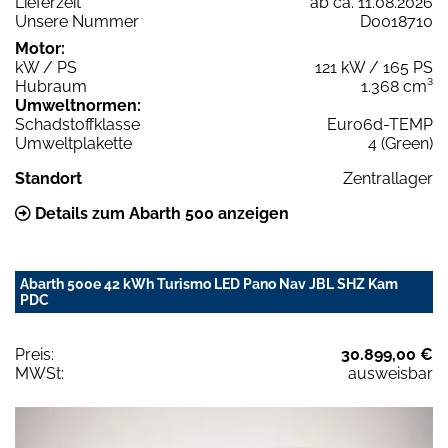
Lieferzeit
ab ca. 11.08.2026
Unsere Nummer
D0018710
Motor:
kW / PS
121 kW / 165 PS
Hubraum
1.368 cm³
Umweltnormen:
Schadstoffklasse
Euro6d-TEMP
Umweltplakette
4 (Green)
Standort
Zentrallager
Details zum Abarth 500 anzeigen
Abarth 500e 42 kWh Turismo LED Pano Nav JBL SHZ Kam
PDC
Preis:
30.899,00 €
MWSt:
ausweisbar