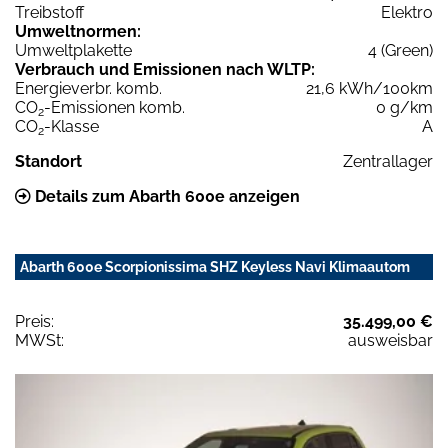
Treibstoff
Elektro
Umweltnormen:
Umweltplakette
4 (Green)
Verbrauch und Emissionen nach WLTP:
Energieverbr. komb.
21,6 kWh/100km
CO
-Emissionen komb.
0 g/km
2
CO
-Klasse
A
2
Standort
Zentrallager
Details zum Abarth 600e anzeigen
Abarth 600e Scorpionissima SHZ Keyless Navi Klimaautom
Preis:
35.499,00 €
MWSt:
ausweisbar