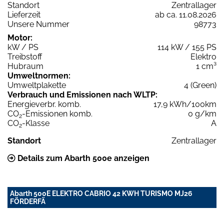
Standort
Zentrallager
Lieferzeit
ab ca. 11.08.2026
Unsere Nummer
98773
Motor:
kW / PS
114 kW / 155 PS
Treibstoff
Elektro
Hubraum
1 cm³
Umweltnormen:
Umweltplakette
4 (Green)
Verbrauch und Emissionen nach WLTP:
Energieverbr. komb.
17,9 kWh/100km
CO
-Emissionen komb.
0 g/km
2
CO
-Klasse
A
2
Standort
Zentrallager
Details zum Abarth 500e anzeigen
Abarth 500E ELEKTRO CABRIO 42 KWH TURISMO MJ26
FÖRDERFÄ