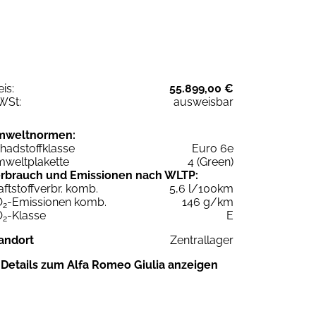
eis:
55.899,00 €
WSt:
ausweisbar
mweltnormen:
hadstoffklasse
Euro 6e
weltplakette
4 (Green)
rbrauch und Emissionen nach WLTP:
aftstoffverbr. komb.
5,6 l/100km
O
-Emissionen komb.
146 g/km
2
O
-Klasse
E
2
andort
Zentrallager
Details zum Alfa Romeo Giulia anzeigen