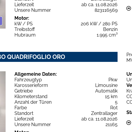
Lieferzeit
ab ca. 11.08.2026
Unsere Nummer
823116569
Motor:
kW / PS
206 kW / 280 PS
Treibstoff
Benzin
Hubraum
1.995 cm³
Pr
URBO QUADRIFOGLIO ORO
M
Allgemeine Daten:
U
Fahrzeugtyp
Pkw
Um
Karosserieform
Limousine
Ve
Getriebe
Automatik
Kr
Kilometerstand
15 km
C
Anzahl der Türen
5
C
Farbe
Rot
St
Standort
Zentrallager
Lieferzeit
ab ca. 11.08.2026
Unsere Nummer
21165