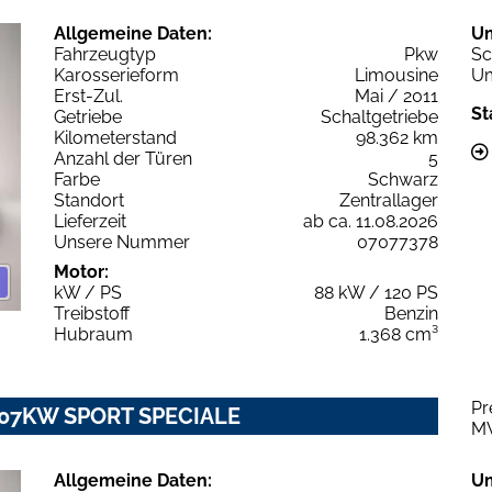
Allgemeine Daten:
U
Fahrzeugtyp
Pkw
Sc
Karosserieform
Limousine
Um
Erst-Zul.
Mai / 2011
St
Getriebe
Schaltgetriebe
Kilometerstand
98.362 km
Anzahl der Türen
5
Farbe
Schwarz
Standort
Zentrallager
Lieferzeit
ab ca. 11.08.2026
Unsere Nummer
07077378
Motor:
kW / PS
88 kW / 120 PS
Treibstoff
Benzin
Hubraum
1.368 cm³
Pr
T 107KW SPORT SPECIALE
M
Allgemeine Daten:
U