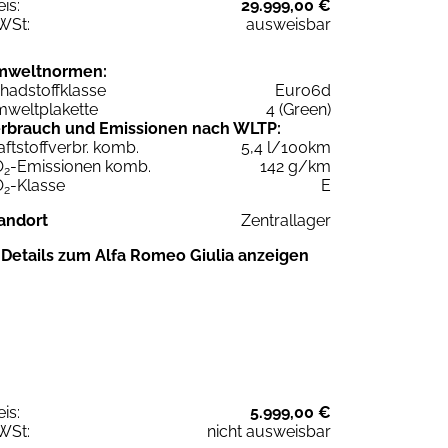
eis:
29.999,00 €
WSt:
ausweisbar
mweltnormen:
hadstoffklasse
Euro6d
weltplakette
4 (Green)
rbrauch und Emissionen nach WLTP:
aftstoffverbr. komb.
5,4 l/100km
O
-Emissionen komb.
142 g/km
2
O
-Klasse
E
2
andort
Zentrallager
Details zum Alfa Romeo Giulia anzeigen
eis:
5.999,00 €
WSt:
nicht ausweisbar