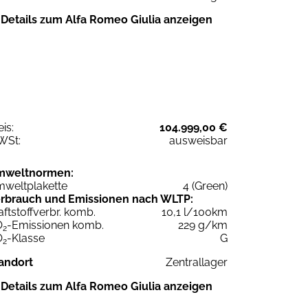
Details zum Alfa Romeo Giulia anzeigen
eis:
104.999,00 €
WSt:
ausweisbar
mweltnormen:
weltplakette
4 (Green)
rbrauch und Emissionen nach WLTP:
aftstoffverbr. komb.
10,1 l/100km
O
-Emissionen komb.
229 g/km
2
O
-Klasse
G
2
andort
Zentrallager
Details zum Alfa Romeo Giulia anzeigen