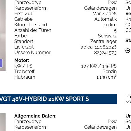
Fahrzeugtyp
Pkw
Sc
Karosserieform
Geländewagen
Um
Erst-Zul.
Mär / 2026
Ve
Getriebe
Automatik
Kr
Kilometerstand
10 km
C
Anzahl der Türen
5
C
Farbe
Schwarz
St
Standort
Zentrallager
Lieferzeit
ab ca. 11.08.2026
Unsere Nummer
823241573
Motor:
kW / PS
107 kW / 145 PS
Treibstoff
Benzin
Hubraum
1.199 cm³
Pr
2 VGT 48V-HYBRID 21KW SPORT S
M
Allgemeine Daten:
U
Fahrzeugtyp
Pkw
Sc
Karosserieform
Geländewagen
Um