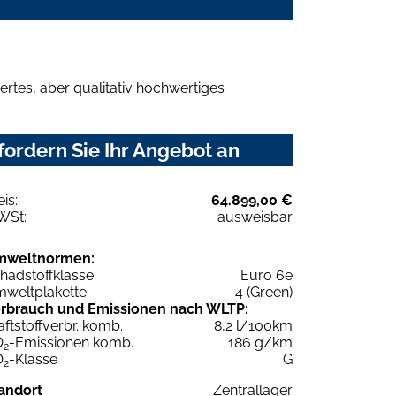
.
rtes, aber qualitativ hochwertiges
ordern Sie Ihr Angebot an
eis:
64.899,00 €
WSt:
ausweisbar
mweltnormen:
hadstoffklasse
Euro 6e
weltplakette
4 (Green)
rbrauch und Emissionen nach WLTP:
aftstoffverbr. komb.
8,2 l/100km
O
-Emissionen komb.
186 g/km
2
O
-Klasse
G
2
andort
Zentrallager