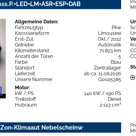
Pr
V+Ass.P.+LED+LM+ASR+ESP+DAB
M
Allgemeine Daten:
U
Fahrzeugtyp
Pkw
Sc
Karosserieform
Limousine
Um
Erst-Zul.
Okt / 2022
Ve
Getriebe
Automatik
Kr
Kilometerstand
71.823 km
C
Anzahl der Türen
5
C
Farbe
Blau
St
Standort
Zentrallager
Lieferzeit
ab ca. 11.08.2026
Unsere Nummer
G0025385
Motor:
kW / PS
140 kW / 190 PS
Treibstoff
Diesel
Hubraum
2.143 cm³
Pr
2-Zon-Klimaaut Nebelscheinw
M