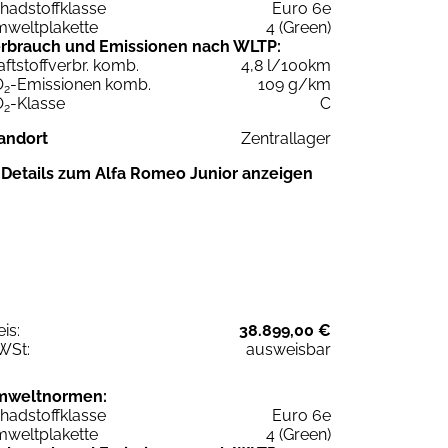
hadstoffklasse
Euro 6e
weltplakette
4 (Green)
rbrauch und Emissionen nach WLTP:
aftstoffverbr. komb.
4,8 l/100km
O
-Emissionen komb.
109 g/km
2
O
-Klasse
C
2
andort
Zentrallager
Details zum Alfa Romeo Junior anzeigen
eis:
38.899,00 €
WSt:
ausweisbar
mweltnormen:
hadstoffklasse
Euro 6e
weltplakette
4 (Green)