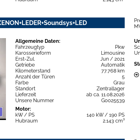
Pr
M+XENON+LEDER+Soundsys+LED
M
Allgemeine Daten:
U
Fahrzeugtyp
Pkw
Sc
Karosserieform
Limousine
Um
Erst-Zul.
Jun / 2021
St
Getriebe
Automatik
Kilometerstand
77.768 km
Anzahl der Türen
5
Farbe
Grau
Standort
Zentrallager
Lieferzeit
ab ca. 11.08.2026
Unsere Nummer
G0025539
Motor:
kW / PS
140 kW / 190 PS
Hubraum
2.143 cm³