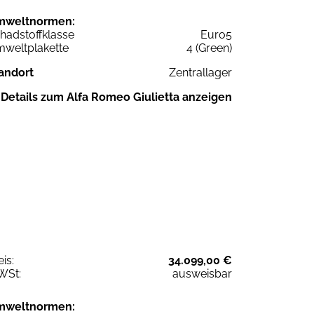
mweltnormen:
hadstoffklasse
Euro5
weltplakette
4 (Green)
andort
Zentrallager
Details zum Alfa Romeo Giulietta anzeigen
eis:
34.099,00 €
WSt:
ausweisbar
mweltnormen: