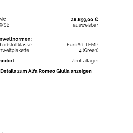
eis:
28.899,00 €
WSt:
ausweisbar
mweltnormen:
hadstoffklasse
Euro6d-TEMP
weltplakette
4 (Green)
andort
Zentrallager
Details zum Alfa Romeo Giulia anzeigen