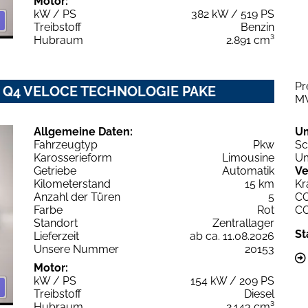
Motor:
kW / PS
382 kW / 519 PS
Treibstoff
Benzin
Hubraum
2.891 cm³
Pr
6V Q4 VELOCE TECHNOLOGIE PAKE
M
Allgemeine Daten:
U
Fahrzeugtyp
Pkw
Sc
Karosserieform
Limousine
Um
Getriebe
Automatik
Ve
Kilometerstand
15 km
Kr
Anzahl der Türen
5
C
Farbe
Rot
C
Standort
Zentrallager
St
Lieferzeit
ab ca. 11.08.2026
Unsere Nummer
20153
Motor:
kW / PS
154 kW / 209 PS
Treibstoff
Diesel
Hubraum
2.143 cm³