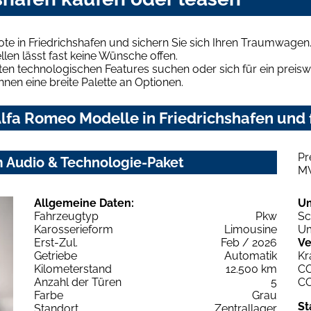
e in Friedrichshafen und sichern Sie sich Ihren Traumwagen
len lässt fast keine Wünsche offen.
en technologischen Features suchen oder sich für ein preiswe
hnen eine breite Palette an Optionen.
lfa Romeo Modelle in Friedrichshafen und f
Pr
m Audio & Technologie-Paket
M
Allgemeine Daten:
U
Fahrzeugtyp
Pkw
Sc
Karosserieform
Limousine
Um
Erst-Zul.
Feb / 2026
Ve
Getriebe
Automatik
Kr
Kilometerstand
12.500 km
C
Anzahl der Türen
5
C
Farbe
Grau
St
Standort
Zentrallager