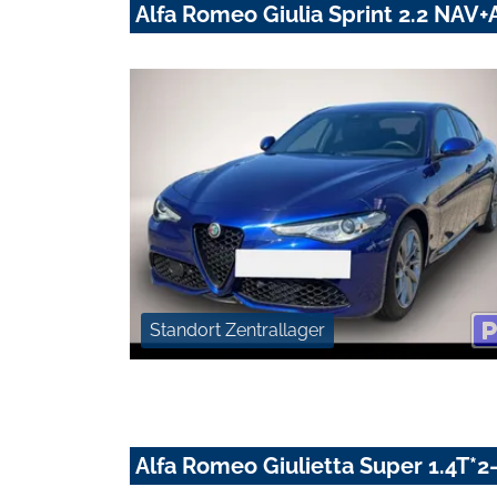
Alfa Romeo Giulia Sprint 2.2 NA
Standort Zentrallager
Alfa Romeo Giulietta Super 1.4T*