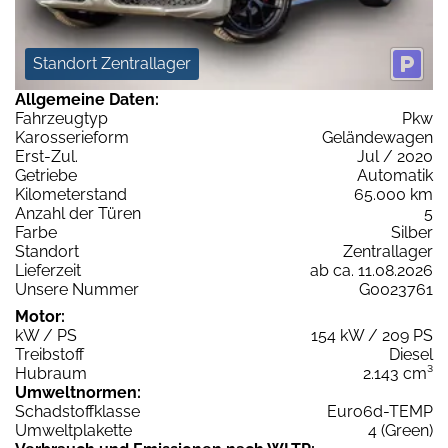
Standort Zentrallager
Allgemeine Daten:
Fahrzeugtyp
Pkw
Karosserieform
Geländewagen
Erst-Zul.
Jul / 2020
Getriebe
Automatik
Kilometerstand
65.000 km
Anzahl der Türen
5
Farbe
Silber
Standort
Zentrallager
Lieferzeit
ab ca. 11.08.2026
Unsere Nummer
G0023761
Motor:
kW / PS
154 kW / 209 PS
Treibstoff
Diesel
Hubraum
2.143 cm³
Umweltnormen:
Schadstoffklasse
Euro6d-TEMP
Umweltplakette
4 (Green)