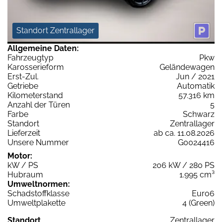
Standort Zentrallager
Allgemeine Daten:
Fahrzeugtyp
Pkw
Karosserieform
Geländewagen
Erst-Zul.
Jun / 2021
Getriebe
Automatik
Kilometerstand
57.316 km
Anzahl der Türen
5
Farbe
Schwarz
Standort
Zentrallager
Lieferzeit
ab ca. 11.08.2026
Unsere Nummer
G0024416
Motor:
kW / PS
206 kW / 280 PS
Hubraum
1.995 cm³
Umweltnormen:
Schadstoffklasse
Euro6
Umweltplakette
4 (Green)
Standort
Zentrallager