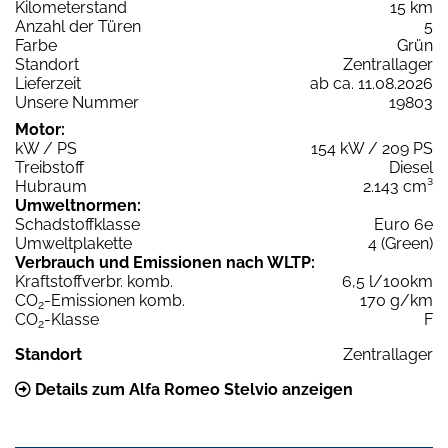
Kilometerstand
15 km
Anzahl der Türen
5
Farbe
Grün
Standort
Zentrallager
Lieferzeit
ab ca. 11.08.2026
Unsere Nummer
19803
Motor:
kW / PS
154 kW / 209 PS
Treibstoff
Diesel
Hubraum
2.143 cm³
Umweltnormen:
Schadstoffklasse
Euro 6e
Umweltplakette
4 (Green)
Verbrauch und Emissionen nach WLTP:
Kraftstoffverbr. komb.
6,5 l/100km
CO
-Emissionen komb.
170 g/km
2
CO
-Klasse
F
2
Standort
Zentrallager
Details zum Alfa Romeo Stelvio anzeigen