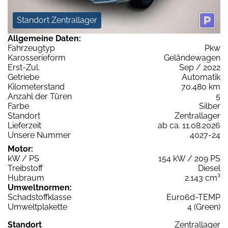
Standort Zentrallager
Allgemeine Daten:
Fahrzeugtyp
Pkw
Karosserieform
Geländewagen
Erst-Zul.
Sep / 2022
Getriebe
Automatik
Kilometerstand
70.480 km
Anzahl der Türen
5
Farbe
Silber
Standort
Zentrallager
Lieferzeit
ab ca. 11.08.2026
Unsere Nummer
4027-24
Motor:
kW / PS
154 kW / 209 PS
Treibstoff
Diesel
Hubraum
2.143 cm³
Umweltnormen:
Schadstoffklasse
Euro6d-TEMP
Umweltplakette
4 (Green)
Standort
Zentrallager