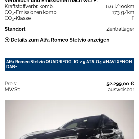
Verbrauch und Emissionen nach WLTP:
Kraftstoffverbr. komb.
6,6 l/100km
CO
-Emissionen komb.
173 g/km
2
CO
-Klasse
F
2
Standort
Zentrallager
Details zum Alfa Romeo Stelvio anzeigen
Alfa Romeo Stelvio QUADRIFOGLIO 2.9 AT8-Q4 #NAVI XENON
DAB+
Preis:
52.299,00 €
MWSt:
ausweisbar