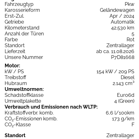
Fahrzeugtyp
Pkw
Karosserieform
Geländewagen
Erst-Zul.
Apr / 2024
Getriebe
Automatik
Kilometerstand
42.530 km
Anzahl der Türen
5
Farbe
Rot
Standort
Zentrallager
Lieferzeit
ab ca. 11.08.2026
Unsere Nummer
P7D81668
Motor:
kW / PS
154 kW / 209 PS
Treibstoff
Diesel
Hubraum
2.143 cm³
Umweltnormen:
Schadstoffklasse
Euro6d
Umweltplakette
4 (Green)
Verbrauch und Emissionen nach WLTP:
Kraftstoffverbr. komb.
6,6 l/100km
CO
-Emissionen komb.
173 g/km
2
CO
-Klasse
F
2
Standort
Zentrallager