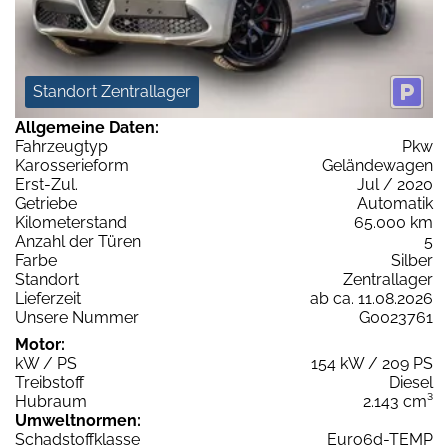
Standort Zentrallager
Allgemeine Daten:
Fahrzeugtyp
Pkw
Karosserieform
Geländewagen
Erst-Zul.
Jul / 2020
Getriebe
Automatik
Kilometerstand
65.000 km
Anzahl der Türen
5
Farbe
Silber
Standort
Zentrallager
Lieferzeit
ab ca. 11.08.2026
Unsere Nummer
G0023761
Motor:
kW / PS
154 kW / 209 PS
Treibstoff
Diesel
Hubraum
2.143 cm³
Umweltnormen:
Schadstoffklasse
Euro6d-TEMP