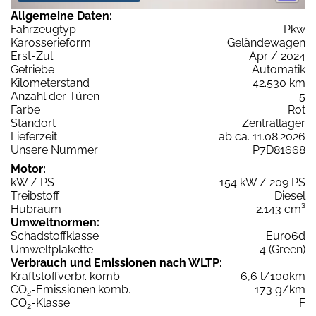
Allgemeine Daten:
Fahrzeugtyp
Pkw
Karosserieform
Geländewagen
Erst-Zul.
Apr / 2024
Getriebe
Automatik
Kilometerstand
42.530 km
Anzahl der Türen
5
Farbe
Rot
Standort
Zentrallager
Lieferzeit
ab ca. 11.08.2026
Unsere Nummer
P7D81668
Motor:
kW / PS
154 kW / 209 PS
Treibstoff
Diesel
Hubraum
2.143 cm³
Umweltnormen:
Schadstoffklasse
Euro6d
Umweltplakette
4 (Green)
Verbrauch und Emissionen nach WLTP:
Kraftstoffverbr. komb.
6,6 l/100km
CO
-Emissionen komb.
173 g/km
2
CO
-Klasse
F
2