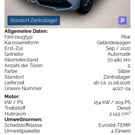
Standort Zentrallager
Allgemeine Daten:
Fahrzeugtyp
Pkw
Karosserieform
Geländewagen
Erst-Zul.
Sep / 2022
Getriebe
Automatik
Kilometerstand
70.480 km
Anzahl der Türen
5
Farbe
Silber
Standort
Zentrallager
Lieferzeit
ab ca. 11.08.2026
Unsere Nummer
4027-24
Motor:
kW / PS
154 kW / 209 PS
Treibstoff
Diesel
Hubraum
2.143 cm³
Umweltnormen:
Schadstoffklasse
Euro6d-TEMP
Umweltplakette
4 (Green)