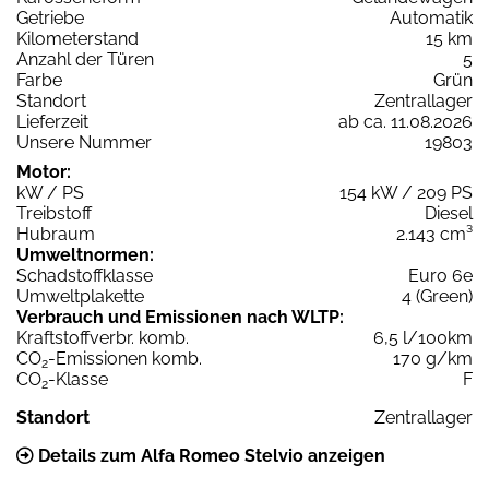
Getriebe
Automatik
Kilometerstand
15 km
Anzahl der Türen
5
Farbe
Grün
Standort
Zentrallager
Lieferzeit
ab ca. 11.08.2026
Unsere Nummer
19803
Motor:
kW / PS
154 kW / 209 PS
Treibstoff
Diesel
Hubraum
2.143 cm³
Umweltnormen:
Schadstoffklasse
Euro 6e
Umweltplakette
4 (Green)
Verbrauch und Emissionen nach WLTP:
Kraftstoffverbr. komb.
6,5 l/100km
CO
-Emissionen komb.
170 g/km
2
CO
-Klasse
F
2
Standort
Zentrallager
Details zum Alfa Romeo Stelvio anzeigen