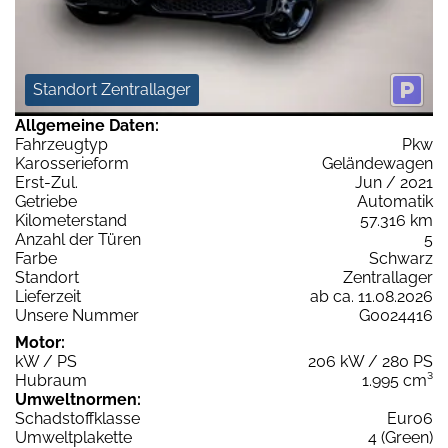
Standort Zentrallager
Allgemeine Daten:
Fahrzeugtyp
Pkw
Karosserieform
Geländewagen
Erst-Zul.
Jun / 2021
Getriebe
Automatik
Kilometerstand
57.316 km
Anzahl der Türen
5
Farbe
Schwarz
Standort
Zentrallager
Lieferzeit
ab ca. 11.08.2026
Unsere Nummer
G0024416
Motor:
kW / PS
206 kW / 280 PS
Hubraum
1.995 cm³
Umweltnormen:
Schadstoffklasse
Euro6
Umweltplakette
4 (Green)