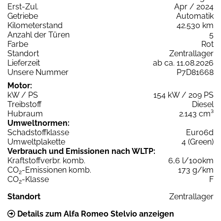
Erst-Zul.
Apr / 2024
Getriebe
Automatik
Kilometerstand
42.530 km
Anzahl der Türen
5
Farbe
Rot
Standort
Zentrallager
Lieferzeit
ab ca. 11.08.2026
Unsere Nummer
P7D81668
Motor:
kW / PS
154 kW / 209 PS
Treibstoff
Diesel
Hubraum
2.143 cm³
Umweltnormen:
Schadstoffklasse
Euro6d
Umweltplakette
4 (Green)
Verbrauch und Emissionen nach WLTP:
Kraftstoffverbr. komb.
6,6 l/100km
CO
-Emissionen komb.
173 g/km
2
CO
-Klasse
F
2
Standort
Zentrallager
Details zum Alfa Romeo Stelvio anzeigen