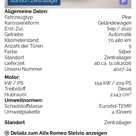
Standort Zentrallager
Allgemeine Daten:
Fahrzeugtyp
Pkw
Karosserieform
Geländewagen
Erst-Zul.
Sep / 2022
Getriebe
Automatik
Kilometerstand
70.480 km
Anzahl der Türen
5
Farbe
Silber
Standort
Zentrallager
Lieferzeit
ab ca. 11.08.2026
Unsere Nummer
4027-24
Motor:
kW / PS
154 kW / 209 PS
Treibstoff
Diesel
Hubraum
2.143 cm³
Umweltnormen:
Schadstoffklasse
Euro6d-TEMP
Umweltplakette
4 (Green)
Standort
Zentrallager
Details zum Alfa Romeo Stelvio anzeigen