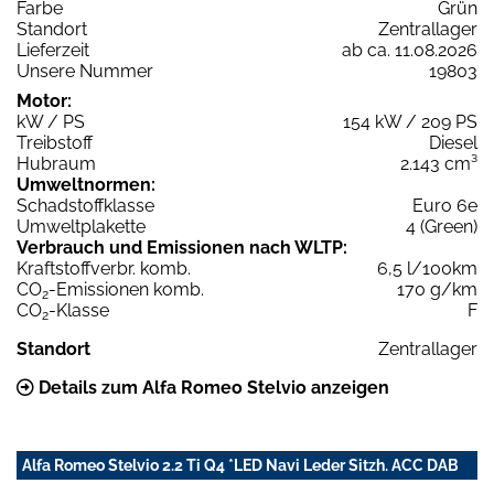
Farbe
Grün
Standort
Zentrallager
Lieferzeit
ab ca. 11.08.2026
Unsere Nummer
19803
Motor:
kW / PS
154 kW / 209 PS
Treibstoff
Diesel
Hubraum
2.143 cm³
Umweltnormen:
Schadstoffklasse
Euro 6e
Umweltplakette
4 (Green)
Verbrauch und Emissionen nach WLTP:
Kraftstoffverbr. komb.
6,5 l/100km
CO
-Emissionen komb.
170 g/km
2
CO
-Klasse
F
2
Standort
Zentrallager
Details zum Alfa Romeo Stelvio anzeigen
Alfa Romeo Stelvio 2.2 Ti Q4 *LED Navi Leder Sitzh. ACC DAB