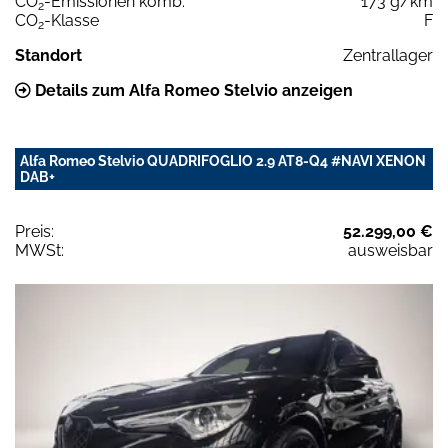
CO
-Emissionen komb.
173 g/km
2
CO
-Klasse
F
2
Standort
Zentrallager
Details zum Alfa Romeo Stelvio anzeigen
Alfa Romeo Stelvio QUADRIFOGLIO 2.9 AT8-Q4 #NAVI XENON
DAB+
Preis:
52.299,00 €
MWSt:
ausweisbar