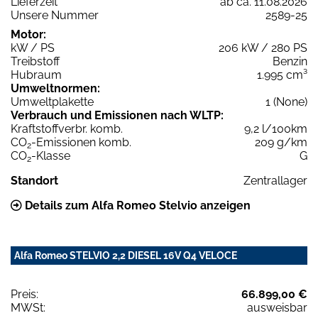
Lieferzeit
ab ca. 11.08.2026
Unsere Nummer
2589-25
Motor:
kW / PS
206 kW / 280 PS
Treibstoff
Benzin
Hubraum
1.995 cm³
Umweltnormen:
Umweltplakette
1 (None)
Verbrauch und Emissionen nach WLTP:
Kraftstoffverbr. komb.
9,2 l/100km
CO
-Emissionen komb.
209 g/km
2
CO
-Klasse
G
2
Standort
Zentrallager
Details zum Alfa Romeo Stelvio anzeigen
Alfa Romeo STELVIO 2,2 DIESEL 16V Q4 VELOCE
Preis:
66.899,00 €
MWSt:
ausweisbar