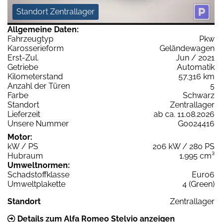
Standort Zentrallager
Allgemeine Daten:
Fahrzeugtyp
Pkw
Karosserieform
Geländewagen
Erst-Zul.
Jun / 2021
Getriebe
Automatik
Kilometerstand
57.316 km
Anzahl der Türen
5
Farbe
Schwarz
Standort
Zentrallager
Lieferzeit
ab ca. 11.08.2026
Unsere Nummer
G0024416
Motor:
kW / PS
206 kW / 280 PS
Hubraum
1.995 cm³
Umweltnormen:
Schadstoffklasse
Euro6
Umweltplakette
4 (Green)
Standort
Zentrallager
Details zum Alfa Romeo Stelvio anzeigen