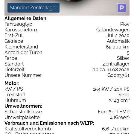
Standort Zentrallager
Allgemeine Daten:
Fahrzeugtyp
Pkw
Karosserieform
Geländewagen
Erst-Zul.
Jul / 2020
Getriebe
Automatik
Kilometerstand
65.000 km
Anzahl der Türen
5
Farbe
Silber
Standort
Zentrallager
Lieferzeit
ab ca. 11.08.2026
Unsere Nummer
G0023761
Motor:
kW / PS
154 kW / 209 PS
Treibstoff
Diesel
Hubraum
2.143 cm³
Umweltnormen:
Schadstoffklasse
Euro6d-TEMP
Umweltplakette
4 (Green)
Verbrauch und Emissionen nach WLTP:
Kraftstoffverbr. komb.
6,6 l/100km