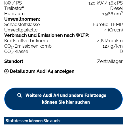
kW / PS
120 kW / 163 PS
Treibstoff
Diesel
Hubraum
1.968 cm³
Umweltnormen:
Schadstoffklasse
Euro6d-TEMP
Umweltplakette
4 (Green)
Verbrauch und Emissionen nach WLTP:
Kraftstoffverbr. komb.
4,8 l/100km
CO
-Emissionen komb.
127 g/km
2
CO
-Klasse
D
2
Standort
Zentrallager
Details zum Audi A4 anzeigen
Weitere Audi A4 und andere Fahrzeuge
können Sie hier suchen
Stattdessen können Sie auch: