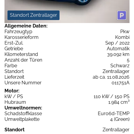
Standort Zentrallager
Allgemeine Daten:
Fahrzeugtyp
Pkw
Karosserieform
Kombi
Erst-Zul.
Sep / 2022
Getriebe
Automatik
Kilometerstand
39.092 km
Anzahl der Türen
5
Farbe
Schwarz
Standort
Zentrallager
Lieferzeit
ab ca. 11.08.2026
Unsere Nummer
011751A
Motor:
kW / PS
110 kW / 150 PS
Hubraum
1.984 cm³
Umweltnormen:
Schadstoffklasse
Euro6d-TEMP
Umweltplakette
4 (Green)
Standort
Zentrallager