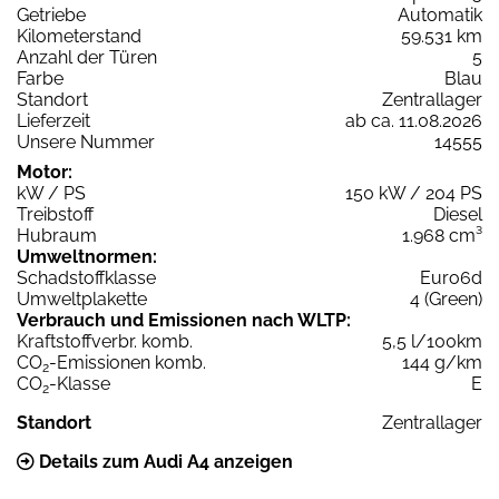
Getriebe
Automatik
Kilometerstand
59.531 km
Anzahl der Türen
5
Farbe
Blau
Standort
Zentrallager
Lieferzeit
ab ca. 11.08.2026
Unsere Nummer
14555
Motor:
kW / PS
150 kW / 204 PS
Treibstoff
Diesel
Hubraum
1.968 cm³
Umweltnormen:
Schadstoffklasse
Euro6d
Umweltplakette
4 (Green)
Verbrauch und Emissionen nach WLTP:
Kraftstoffverbr. komb.
5,5 l/100km
CO
-Emissionen komb.
144 g/km
2
CO
-Klasse
E
2
Standort
Zentrallager
Details zum Audi A4 anzeigen