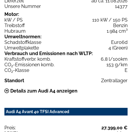
Lieferzeit
ab ca. 11.08.2026
Unsere Nummer
14377
Motor:
kW / PS
110 kW / 150 PS
Treibstoff
Benzin
Hubraum
1.984 cm³
Umweltnormen:
Schadstoffklasse
Euro6d
Umweltplakette
4 (Green)
Verbrauch und Emissionen nach WLTP:
Kraftstoffverbr. komb.
6,8 l/100km
CO
-Emissionen komb.
153 g/km
2
CO
-Klasse
E
2
Standort
Zentrallager
Details zum Audi A4 anzeigen
Audi A4 Avant 40 TFSI Advanced
Preis:
27.399,00 €