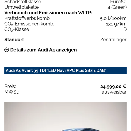
Schadstoffklasse
Euro6d
Umweltplakette
4 (Green)
Verbrauch und Emissionen nach WLTP:
Kraftstoffverbr. komb.
5,0 l/100km
CO
-Emissionen komb.
131 g/km
2
CO
-Klasse
D
2
Standort
Zentrallager
Details zum Audi A4 anzeigen
Audi A4 Avant 35 TDI *LED Navi APC Plus Sitzh. DAB*
Preis:
24.999,00 €
MWSt:
ausweisbar