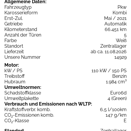
Allgemeine Daten:
Fahrzeugtyp
Pkw
Karosserieform
Kombi
Erst-Zul.
Mai / 2021
Getriebe
Automatik
Kilometerstand
66.451 km
Anzahl der Türen
5
Farbe
Weiß
Standort
Zentrallager
Lieferzeit
ab ca. 11.08.2026
Unsere Nummer
14929
Motor:
kW / PS
110 kW / 150 PS
Treibstoff
Benzin
Hubraum
1.984 cm³
Umweltnormen:
Schadstoffklasse
Euro6d
Umweltplakette
4 (Green)
Verbrauch und Emissionen nach WLTP:
Kraftstoffverbr. komb.
6,5 l/100km
CO
-Emissionen komb.
147 g/km
2
CO
-Klasse
E
2
Standort
Zentrallager