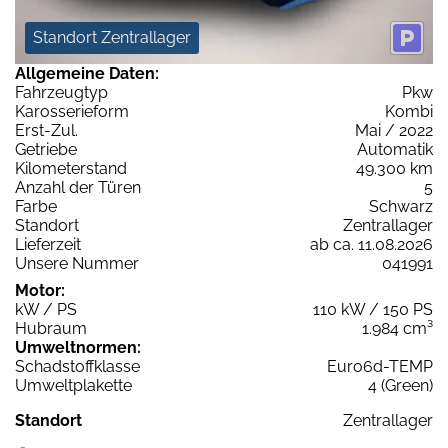
Standort Zentrallager
Allgemeine Daten:
Fahrzeugtyp
Pkw
Karosserieform
Kombi
Erst-Zul.
Mai / 2022
Getriebe
Automatik
Kilometerstand
49.300 km
Anzahl der Türen
5
Farbe
Schwarz
Standort
Zentrallager
Lieferzeit
ab ca. 11.08.2026
Unsere Nummer
041991
Motor:
kW / PS
110 kW / 150 PS
Hubraum
1.984 cm³
Umweltnormen:
Schadstoffklasse
Euro6d-TEMP
Umweltplakette
4 (Green)
Standort
Zentrallager