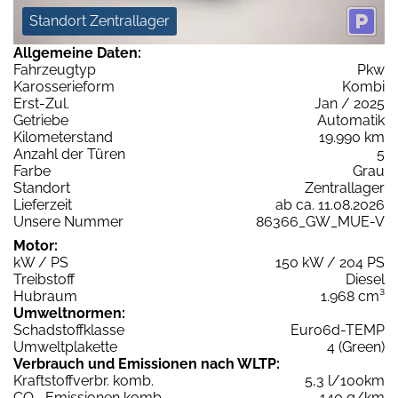
Standort Zentrallager
Allgemeine Daten:
Fahrzeugtyp
Pkw
Karosserieform
Kombi
Erst-Zul.
Jan / 2025
Getriebe
Automatik
Kilometerstand
19.990 km
Anzahl der Türen
5
Farbe
Grau
Standort
Zentrallager
Lieferzeit
ab ca. 11.08.2026
Unsere Nummer
86366_GW_MUE-V
Motor:
kW / PS
150 kW / 204 PS
Treibstoff
Diesel
Hubraum
1.968 cm³
Umweltnormen:
Schadstoffklasse
Euro6d-TEMP
Umweltplakette
4 (Green)
Verbrauch und Emissionen nach WLTP:
Kraftstoffverbr. komb.
5,3 l/100km
CO
-Emissionen komb.
140 g/km