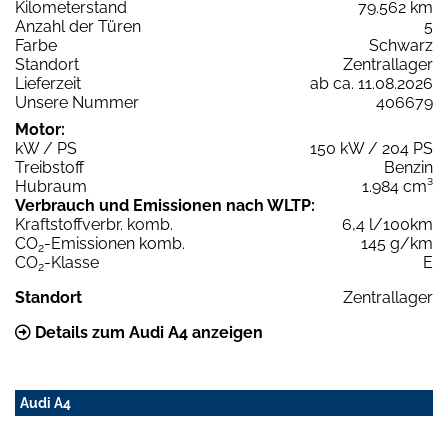
Kilometerstand
79.562 km
Anzahl der Türen
5
Farbe
Schwarz
Standort
Zentrallager
Lieferzeit
ab ca. 11.08.2026
Unsere Nummer
406679
Motor:
kW / PS
150 kW / 204 PS
Treibstoff
Benzin
Hubraum
1.984 cm³
Verbrauch und Emissionen nach WLTP:
Kraftstoffverbr. komb.
6,4 l/100km
CO
-Emissionen komb.
145 g/km
2
CO
-Klasse
E
2
Standort
Zentrallager
Details zum Audi A4 anzeigen
Audi A4