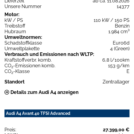
Lieferzeit
ab ca. 11.08.2026
Unsere Nummer
14377
Motor:
kW / PS
110 kW / 150 PS
Treibstoff
Benzin
Hubraum
1.984 cm³
Umweltnormen:
Schadstoffklasse
Euro6d
Umweltplakette
4 (Green)
Verbrauch und Emissionen nach WLTP:
Kraftstoffverbr. komb.
6,8 l/100km
CO
-Emissionen komb.
153 g/km
2
CO
-Klasse
E
2
Standort
Zentrallager
Details zum Audi A4 anzeigen
Audi A4 Avant 40 TFSI Advanced
Preis:
27.399,00 €