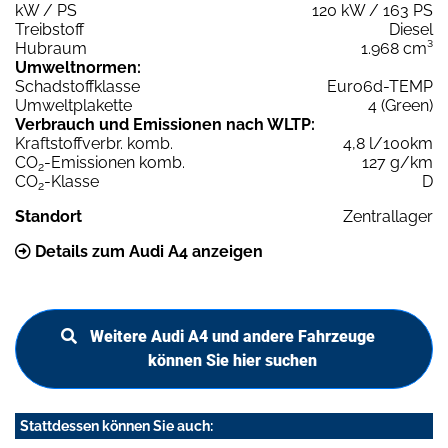
kW / PS
120 kW / 163 PS
Treibstoff
Diesel
Hubraum
1.968 cm³
Umweltnormen:
Schadstoffklasse
Euro6d-TEMP
Umweltplakette
4 (Green)
Verbrauch und Emissionen nach WLTP:
Kraftstoffverbr. komb.
4,8 l/100km
CO
-Emissionen komb.
127 g/km
2
CO
-Klasse
D
2
Standort
Zentrallager
Details zum Audi A4 anzeigen
Weitere Audi A4 und andere Fahrzeuge
können Sie hier suchen
Stattdessen können Sie auch: