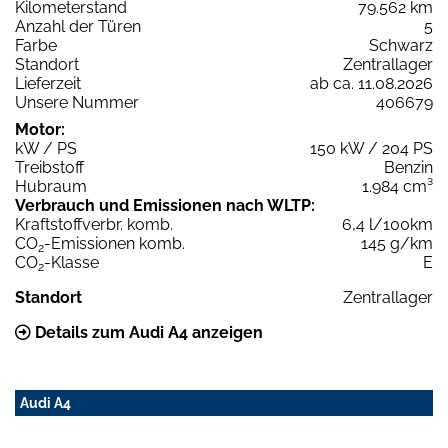
Kilometerstand
79.562 km
Anzahl der Türen
5
Farbe
Schwarz
Standort
Zentrallager
Lieferzeit
ab ca. 11.08.2026
Unsere Nummer
406679
Motor:
kW / PS
150 kW / 204 PS
Treibstoff
Benzin
Hubraum
1.984 cm³
Verbrauch und Emissionen nach WLTP:
Kraftstoffverbr. komb.
6,4 l/100km
CO
-Emissionen komb.
145 g/km
2
CO
-Klasse
E
2
Standort
Zentrallager
Details zum Audi A4 anzeigen
Audi A4