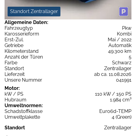
Standort Zentrallager
Allgemeine Daten:
Fahrzeugtyp
Pkw
Karosserieform
Kombi
Erst-Zul.
Mai / 2022
Getriebe
Automatik
Kilometerstand
49.300 km
Anzahl der Türen
5
Farbe
Schwarz
Standort
Zentrallager
Lieferzeit
ab ca. 11.08.2026
Unsere Nummer
041991
Motor:
kW / PS
110 kW / 150 PS
Hubraum
1.984 cm³
Umweltnormen:
Schadstoffklasse
Euro6d-TEMP
Umweltplakette
4 (Green)
Standort
Zentrallager