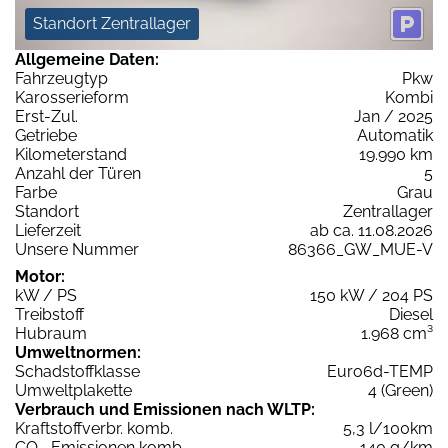
Standort Zentrallager
Allgemeine Daten:
Fahrzeugtyp
Pkw
Karosserieform
Kombi
Erst-Zul.
Jan / 2025
Getriebe
Automatik
Kilometerstand
19.990 km
Anzahl der Türen
5
Farbe
Grau
Standort
Zentrallager
Lieferzeit
ab ca. 11.08.2026
Unsere Nummer
86366_GW_MUE-V
Motor:
kW / PS
150 kW / 204 PS
Treibstoff
Diesel
Hubraum
1.968 cm³
Umweltnormen:
Schadstoffklasse
Euro6d-TEMP
Umweltplakette
4 (Green)
Verbrauch und Emissionen nach WLTP:
Kraftstoffverbr. komb.
5,3 l/100km
CO
-Emissionen komb.
140 g/km