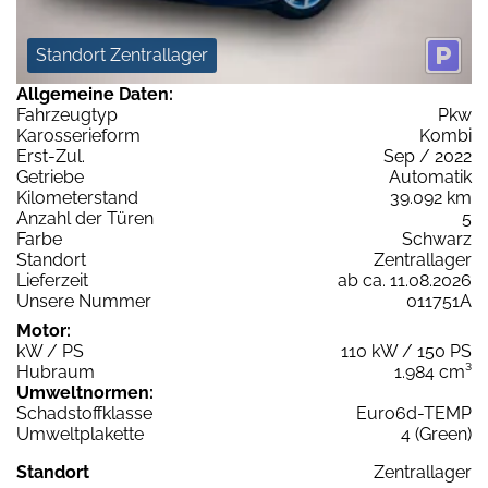
Standort Zentrallager
Allgemeine Daten:
Fahrzeugtyp
Pkw
Karosserieform
Kombi
Erst-Zul.
Sep / 2022
Getriebe
Automatik
Kilometerstand
39.092 km
Anzahl der Türen
5
Farbe
Schwarz
Standort
Zentrallager
Lieferzeit
ab ca. 11.08.2026
Unsere Nummer
011751A
Motor:
kW / PS
110 kW / 150 PS
Hubraum
1.984 cm³
Umweltnormen:
Schadstoffklasse
Euro6d-TEMP
Umweltplakette
4 (Green)
Standort
Zentrallager