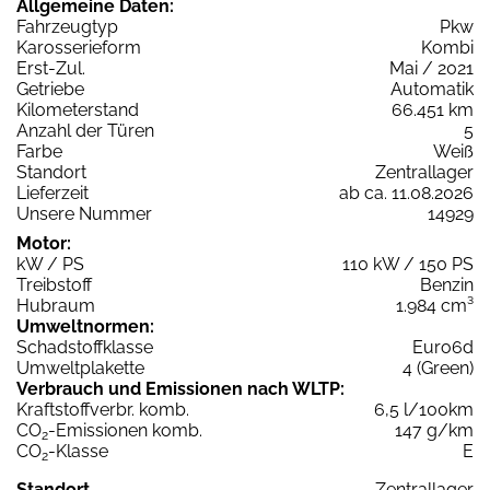
Allgemeine Daten:
Fahrzeugtyp
Pkw
Karosserieform
Kombi
Erst-Zul.
Mai / 2021
Getriebe
Automatik
Kilometerstand
66.451 km
Anzahl der Türen
5
Farbe
Weiß
Standort
Zentrallager
Lieferzeit
ab ca. 11.08.2026
Unsere Nummer
14929
Motor:
kW / PS
110 kW / 150 PS
Treibstoff
Benzin
Hubraum
1.984 cm³
Umweltnormen:
Schadstoffklasse
Euro6d
Umweltplakette
4 (Green)
Verbrauch und Emissionen nach WLTP:
Kraftstoffverbr. komb.
6,5 l/100km
CO
-Emissionen komb.
147 g/km
2
CO
-Klasse
E
2
Standort
Zentrallager