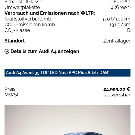
Schadstoffklasse
Euro6d
Umweltplakette
4 (Green)
Verbrauch und Emissionen nach WLTP:
Kraftstoffverbr. komb.
5,0 l/100km
CO
-Emissionen komb.
131 g/km
2
CO
-Klasse
D
2
Standort
Zentrallager
Details zum Audi A4 anzeigen
Audi A4 Avant 35 TDI *LED Navi APC Plus Sitzh. DAB*
Preis:
24.999,00 €
MWSt:
ausweisbar