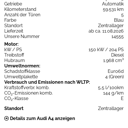
Getriebe
Automatik
Kilometerstand
59.531 km
Anzahl der Türen
5
Farbe
Blau
Standort
Zentrallager
Lieferzeit
ab ca. 11.08.2026
Unsere Nummer
14555
Motor:
kW / PS
150 kW / 204 PS
Treibstoff
Diesel
Hubraum
1.968 cm³
Umweltnormen:
Schadstoffklasse
Euro6d
Umweltplakette
4 (Green)
Verbrauch und Emissionen nach WLTP:
Kraftstoffverbr. komb.
5,5 l/100km
CO
-Emissionen komb.
144 g/km
2
CO
-Klasse
E
2
Standort
Zentrallager
Details zum Audi A4 anzeigen