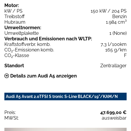
Motor:
kW / PS
150 kW / 204 PS
Treibstoff
Benzin
Hubraum
1.984 cm³
Umweltnormen:
Umweltplakette
1 (None)
Verbrauch und Emissionen nach WLTP:
Kraftstoffverbr. komb.
7,3 l/100km
CO
-Emissionen komb.
165 g/km
2
CO
-Klasse
F
2
Standort
Zentrallager
Details zum Audi A5 anzeigen
Audi A5 Avant 2.0TFSI S tronic S-Line BLACK/19"/KAM/N
Preis:
47.699,00 €
MWSt:
ausweisbar