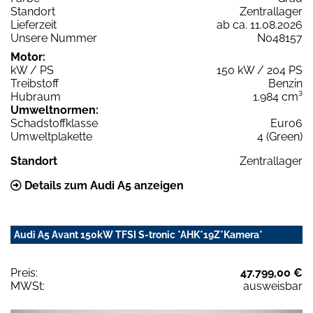
Standort
Zentrallager
Lieferzeit
ab ca. 11.08.2026
Unsere Nummer
N048157
Motor:
kW / PS
150 kW / 204 PS
Treibstoff
Benzin
Hubraum
1.984 cm³
Umweltnormen:
Schadstoffklasse
Euro6
Umweltplakette
4 (Green)
Standort
Zentrallager
Details zum Audi A5 anzeigen
Audi A5 Avant 150kW TFSI S-tronic *AHK*19Z*Kamera*
Preis:
47.799,00 €
MWSt:
ausweisbar