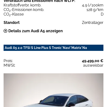
Verbrauch und Emissionen nach WLTP:
Kraftstoffverbr. komb.
4,9 l/100km
CO
-Emissionen komb.
128 g/km
2
CO
-Klasse
D
2
Standort
Zentrallager
Details zum Audi A5 anzeigen
Audi A5 2.0 TFSI S Line Plus S Tronic*Navi*Matrix*Na
Preis:
49.499,00 €
MWSt:
ausweisbar