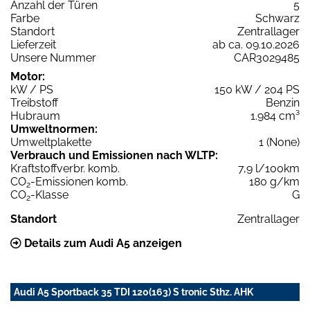
Anzahl der Türen
5
Farbe
Schwarz
Standort
Zentrallager
Lieferzeit
ab ca. 09.10.2026
Unsere Nummer
CAR3029485
Motor:
kW / PS
150 kW / 204 PS
Treibstoff
Benzin
Hubraum
1.984 cm³
Umweltnormen:
Umweltplakette
1 (None)
Verbrauch und Emissionen nach WLTP:
Kraftstoffverbr. komb.
7,9 l/100km
CO
-Emissionen komb.
180 g/km
2
CO
-Klasse
G
2
Standort
Zentrallager
Details zum Audi A5 anzeigen
Audi A5 Sportback 35 TDI 120(163) S tronic Sthz. AHK