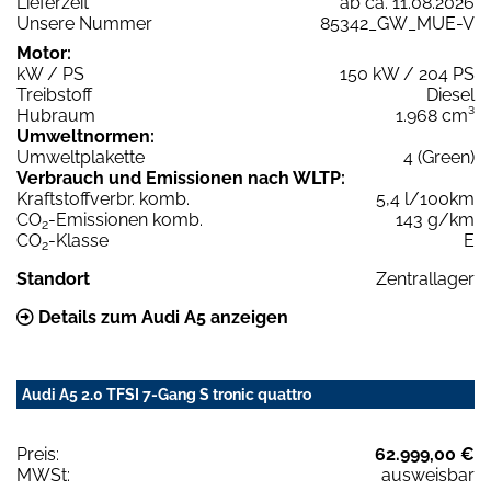
Lieferzeit
ab ca. 11.08.2026
Unsere Nummer
85342_GW_MUE-V
Motor:
kW / PS
150 kW / 204 PS
Treibstoff
Diesel
Hubraum
1.968 cm³
Umweltnormen:
Umweltplakette
4 (Green)
Verbrauch und Emissionen nach WLTP:
Kraftstoffverbr. komb.
5,4 l/100km
CO
-Emissionen komb.
143 g/km
2
CO
-Klasse
E
2
Standort
Zentrallager
Details zum Audi A5 anzeigen
Audi A5 2.0 TFSI 7-Gang S tronic quattro
Preis:
62.999,00 €
MWSt:
ausweisbar