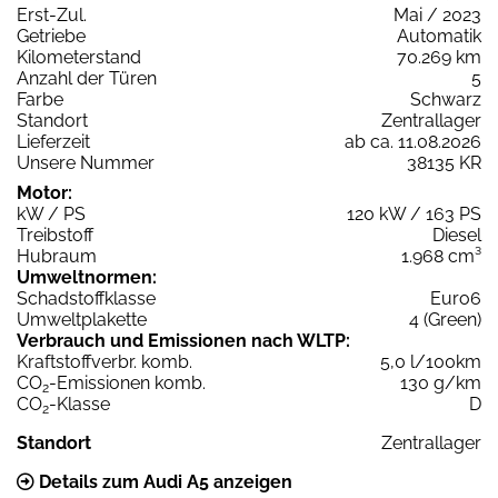
Erst-Zul.
Mai / 2023
Getriebe
Automatik
Kilometerstand
70.269 km
Anzahl der Türen
5
Farbe
Schwarz
Standort
Zentrallager
Lieferzeit
ab ca. 11.08.2026
Unsere Nummer
38135 KR
Motor:
kW / PS
120 kW / 163 PS
Treibstoff
Diesel
Hubraum
1.968 cm³
Umweltnormen:
Schadstoffklasse
Euro6
Umweltplakette
4 (Green)
Verbrauch und Emissionen nach WLTP:
Kraftstoffverbr. komb.
5,0 l/100km
CO
-Emissionen komb.
130 g/km
2
CO
-Klasse
D
2
Standort
Zentrallager
Details zum Audi A5 anzeigen