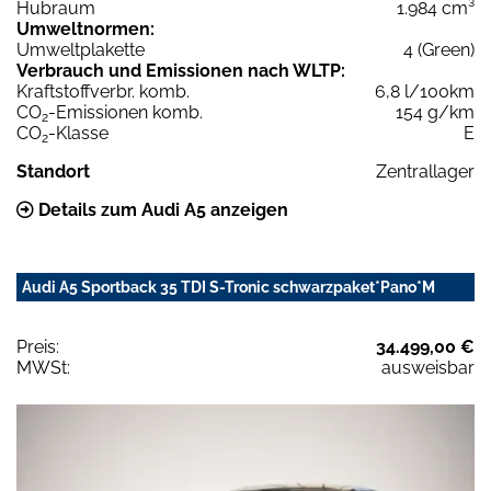
Hubraum
1.984 cm³
Umweltnormen:
Umweltplakette
4 (Green)
Verbrauch und Emissionen nach WLTP:
Kraftstoffverbr. komb.
6,8 l/100km
CO
-Emissionen komb.
154 g/km
2
CO
-Klasse
E
2
Standort
Zentrallager
Details zum Audi A5 anzeigen
Audi A5 Sportback 35 TDI S-Tronic schwarzpaket*Pano*M
Preis:
34.499,00 €
MWSt:
ausweisbar