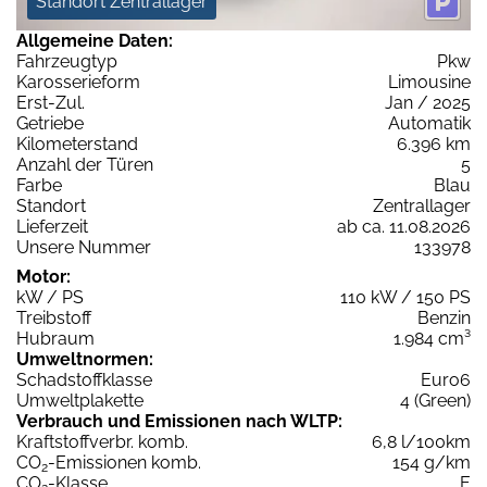
Standort Zentrallager
Allgemeine Daten:
Fahrzeugtyp
Pkw
Karosserieform
Limousine
Erst-Zul.
Jan / 2025
Getriebe
Automatik
Kilometerstand
6.396 km
Anzahl der Türen
5
Farbe
Blau
Standort
Zentrallager
Lieferzeit
ab ca. 11.08.2026
Unsere Nummer
133978
Motor:
kW / PS
110 kW / 150 PS
Treibstoff
Benzin
Hubraum
1.984 cm³
Umweltnormen:
Schadstoffklasse
Euro6
Umweltplakette
4 (Green)
Verbrauch und Emissionen nach WLTP:
Kraftstoffverbr. komb.
6,8 l/100km
CO
-Emissionen komb.
154 g/km
2
CO
-Klasse
E