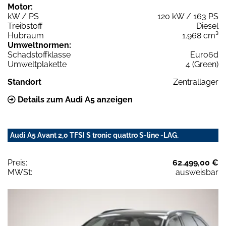
Motor:
kW / PS
120 kW / 163 PS
Treibstoff
Diesel
Hubraum
1.968 cm³
Umweltnormen:
Schadstoffklasse
Euro6d
Umweltplakette
4 (Green)
Standort
Zentrallager
Details zum Audi A5 anzeigen
Audi A5 Avant 2,0 TFSI S tronic quattro S-line -LAG.
Preis:
62.499,00 €
MWSt:
ausweisbar