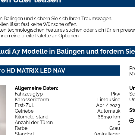
n Balingen und sichern Sie sich Ihren Traumwagen.
len lässt fast keine Wünsche offen.
en technologischen Features suchen oder sich für ein preiswe
hnen eine breite Palette an Optionen.
di A7 Modelle in Balingen und fordern Sie
Pr
ttro HD MATRIX LED NAV
M
Allgemeine Daten:
U
Fahrzeugtyp
Pkw
Sc
Karosserieform
Limousine
Um
Erst-Zul.
Apr / 2023
St
Getriebe
Automatik
Kilometerstand
68.190 km
Anzahl der Türen
5
Farbe
Grau
Standort
Zentrallager