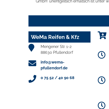
GmbH' unentgeltlich erhältlich ist unter 
WeMa Reifen & Kfz
Mengener Str. 1-2
88630 Pfullendorf
info@wema-
pfullendorf.de
0 75 52 / 40 90 68