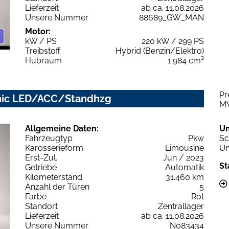
Lieferzeit
ab ca. 11.08.2026
Unsere Nummer
88689_GW_MAN
Motor:
kW / PS
220 kW / 299 PS
Treibstoff
Hybrid (Benzin/Elektro)
Hubraum
1.984 cm³
Pr
ronic LED/ACC/Standhzg
M
Allgemeine Daten:
U
Fahrzeugtyp
Pkw
Sc
Karosserieform
Limousine
Um
Erst-Zul.
Jun / 2023
St
Getriebe
Automatik
Kilometerstand
31.460 km
Anzahl der Türen
5
Farbe
Rot
Standort
Zentrallager
Lieferzeit
ab ca. 11.08.2026
Unsere Nummer
N083434