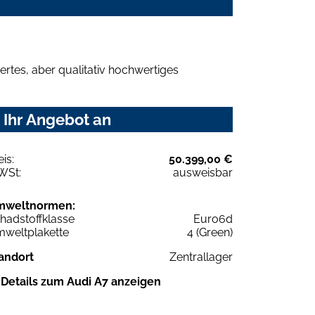
rtes, aber qualitativ hochwertiges
 Ihr Angebot an
eis:
50.399,00 €
WSt:
ausweisbar
mweltnormen:
hadstoffklasse
Euro6d
weltplakette
4 (Green)
andort
Zentrallager
Details zum Audi A7 anzeigen