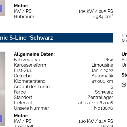
Motor:
kW / PS
195 kW / 265 PS
Hubraum
1.984 cm³
Pr
onic S-Line *Schwarz
M
Allgemeine Daten:
U
Fahrzeugtyp
Pkw
Sc
Karosserieform
Limousine
Um
Erst-Zul.
Jan / 2022
St
Getriebe
Automatik
Kilometerstand
47.086 km
Anzahl der Türen
5
Farbe
Schwarz
Standort
Zentrallager
Lieferzeit
ab ca. 11.08.2026
Unsere Nummer
N018676
Motor:
kW / PS
180 kW / 245 PS
Treibstoff
Diesel