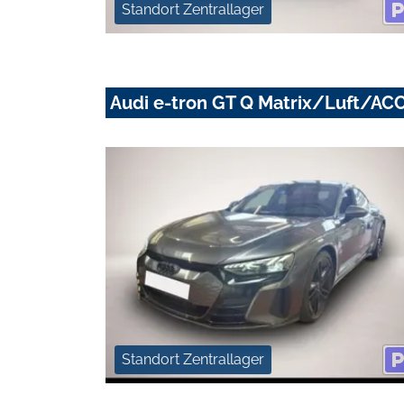
Standort Zentrallager
Audi e-tron GT Q Matrix/Luft/A
Standort Zentrallager