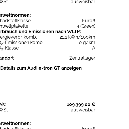
WSt:
ausweisbar
mweltnormen:
hadstoffklasse
Euro6
weltplakette
4 (Green)
rbrauch und Emissionen nach WLTP:
ergieverbr. komb.
21,1 kWh/100km
O
-Emissionen komb.
0 g/km
2
O
-Klasse
A
2
andort
Zentrallager
Details zum Audi e-tron GT anzeigen
eis:
109.399,00 €
WSt:
ausweisbar
mweltnormen:
hadstoffklasse
Euro6