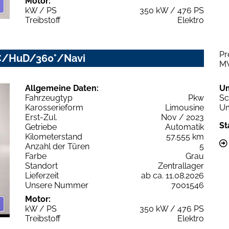
Motor:
kW / PS
350 kW / 476 PS
Treibstoff
Elektro
Pr
CC/HuD/360°/Navi
M
Allgemeine Daten:
U
Fahrzeugtyp
Pkw
Sc
Karosserieform
Limousine
Um
Erst-Zul.
Nov / 2023
St
Getriebe
Automatik
Kilometerstand
57.555 km
Anzahl der Türen
5
Farbe
Grau
Standort
Zentrallager
Lieferzeit
ab ca. 11.08.2026
Unsere Nummer
7001546
Motor:
kW / PS
350 kW / 476 PS
Treibstoff
Elektro