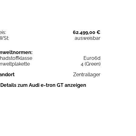
eis:
62.499,00 €
WSt:
ausweisbar
mweltnormen:
hadstoffklasse
Euro6d
weltplakette
4 (Green)
andort
Zentrallager
Details zum Audi e-tron GT anzeigen