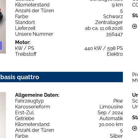
Kilometerstand
9 km
C
Anzahl der Türen
5
St
Farbe
Schwarz
Standort
Zentrallager
Lieferzeit
ab ca. 11.08.2026
Unsere Nummer
356447
Motor:
kW / PS
440 kW / 598 PS
Treibstoff
Elektro
Pr
 basis quattro
M
Allgemeine Daten:
U
Fahrzeugtyp
Pkw
Sc
Karosserieform
Limousine
Um
Erst-Zul.
Sep / 2024
St
Getriebe
Automatik
Kilometerstand
30.000 km
Anzahl der Türen
5
Farbe
Silber