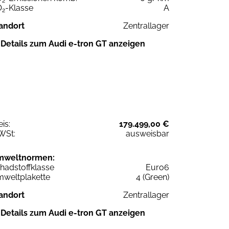
2
O
-Klasse
A
2
andort
Zentrallager
Details zum Audi e-tron GT anzeigen
eis:
179.499,00 €
WSt:
ausweisbar
mweltnormen:
hadstoffklasse
Euro6
weltplakette
4 (Green)
andort
Zentrallager
Details zum Audi e-tron GT anzeigen