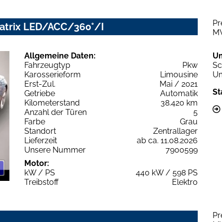
Pr
Matrix LED/ACC/360°/I
M
Allgemeine Daten:
U
Fahrzeugtyp
Pkw
Sc
Karosserieform
Limousine
Um
Erst-Zul.
Mai / 2021
St
Getriebe
Automatik
Kilometerstand
38.420 km
Anzahl der Türen
5
Farbe
Grau
Standort
Zentrallager
Lieferzeit
ab ca. 11.08.2026
Unsere Nummer
7900599
Motor:
kW / PS
440 kW / 598 PS
Treibstoff
Elektro
Pr