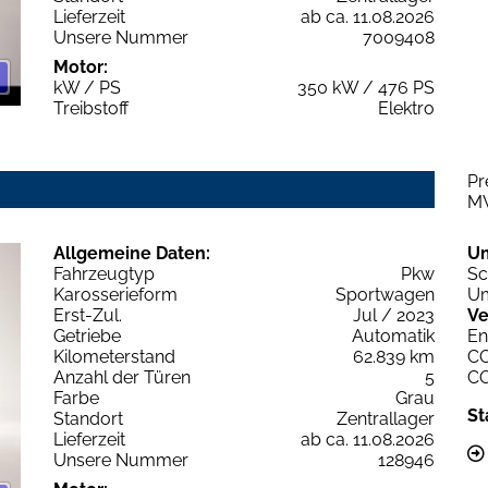
Lieferzeit
ab ca. 11.08.2026
Unsere Nummer
7009408
Motor:
kW / PS
350 kW / 476 PS
Treibstoff
Elektro
Pr
M
Allgemeine Daten:
U
Fahrzeugtyp
Pkw
Sc
Karosserieform
Sportwagen
Um
Erst-Zul.
Jul / 2023
Ve
Getriebe
Automatik
En
Kilometerstand
62.839 km
C
Anzahl der Türen
5
C
Farbe
Grau
St
Standort
Zentrallager
Lieferzeit
ab ca. 11.08.2026
Unsere Nummer
128946