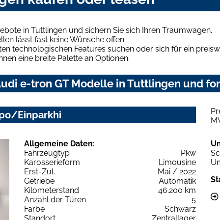
ebote in Tuttlingen und sichern Sie sich Ihren Traumwagen.
len lässt fast keine Wünsche offen.
en technologischen Features suchen oder sich für ein preiswe
hnen eine breite Palette an Optionen.
di e-tron GT Modelle in Tuttlingen und for
Pr
po/Einparkhi
M
Allgemeine Daten:
U
Fahrzeugtyp
Pkw
Sc
Karosserieform
Limousine
Um
Erst-Zul.
Mai / 2022
St
Getriebe
Automatik
Kilometerstand
46.200 km
Anzahl der Türen
5
Farbe
Schwarz
Standort
Zentrallager