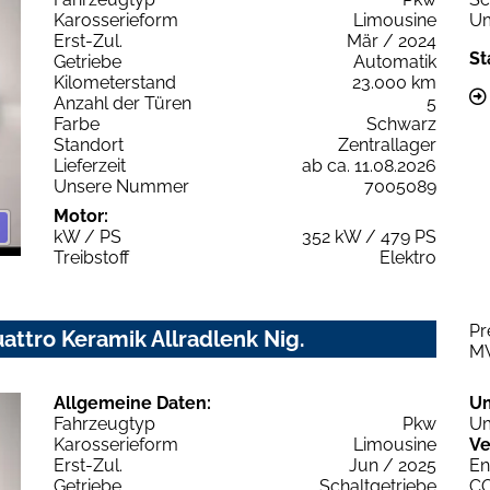
Karosserieform
Limousine
Um
Erst-Zul.
Mär / 2024
St
Getriebe
Automatik
Kilometerstand
23.000 km
Anzahl der Türen
5
Farbe
Schwarz
Standort
Zentrallager
Lieferzeit
ab ca. 11.08.2026
Unsere Nummer
7005089
Motor:
kW / PS
352 kW / 479 PS
Treibstoff
Elektro
Pr
uattro Keramik Allradlenk Nig.
M
Allgemeine Daten:
U
Fahrzeugtyp
Pkw
Um
Karosserieform
Limousine
Ve
Erst-Zul.
Jun / 2025
En
Getriebe
Schaltgetriebe
C