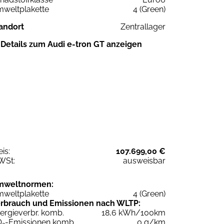
weltplakette
4 (Green)
andort
Zentrallager
Details zum Audi e-tron GT anzeigen
eis:
107.699,00 €
WSt:
ausweisbar
mweltnormen:
weltplakette
4 (Green)
rbrauch und Emissionen nach WLTP:
ergieverbr. komb.
18,6 kWh/100km
O
-Emissionen komb.
0 g/km