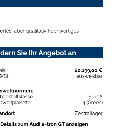
rtes, aber qualitativ hochwertiges
dern Sie Ihr Angebot an
eis:
60.199,00 €
WSt:
ausweisbar
mweltnormen:
hadstoffklasse
Euro6
weltplakette
4 (Green)
andort
Zentrallager
Details zum Audi e-tron GT anzeigen