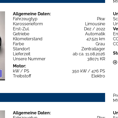
M
Allgemeine Daten:
U
Fahrzeugtyp
Pkw
Sc
Karosserieform
Limousine
Um
Erst-Zul.
Dez / 2022
Ve
Getriebe
Automatik
En
Kilometerstand
47.521 km
C
Farbe
Grau
C
Standort
Zentrallager
St
Lieferzeit
ab ca. 11.08.2026
Unsere Nummer
38071 KR
Motor:
kW / PS
350 kW / 476 PS
Treibstoff
Elektro
Pr
M
Allgemeine Daten:
U
Fahrzeugtyp
Pkw
Sc