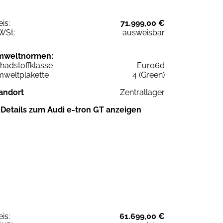
eis:
71.999,00 €
WSt:
ausweisbar
mweltnormen:
hadstoffklasse
Euro6d
weltplakette
4 (Green)
andort
Zentrallager
Details zum Audi e-tron GT anzeigen
eis:
61.699,00 €