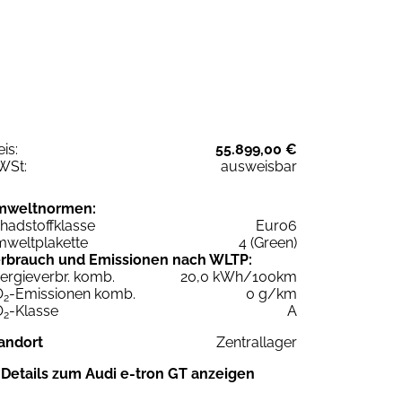
eis:
55.899,00 €
WSt:
ausweisbar
mweltnormen:
hadstoffklasse
Euro6
weltplakette
4 (Green)
rbrauch und Emissionen nach WLTP:
ergieverbr. komb.
20,0 kWh/100km
O
-Emissionen komb.
0 g/km
2
O
-Klasse
A
2
andort
Zentrallager
Details zum Audi e-tron GT anzeigen