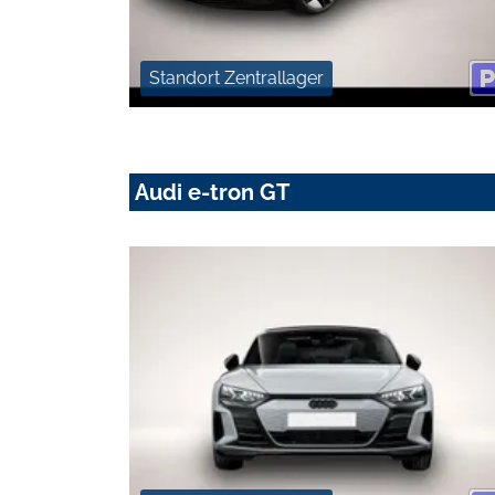
Standort Zentrallager
Audi e-tron GT