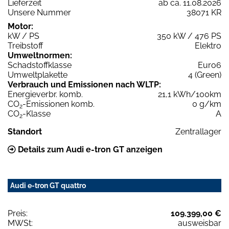
Lieferzeit
ab ca. 11.08.2026
Unsere Nummer
38071 KR
Motor:
kW / PS
350 kW / 476 PS
Treibstoff
Elektro
Umweltnormen:
Schadstoffklasse
Euro6
Umweltplakette
4 (Green)
Verbrauch und Emissionen nach WLTP:
Energieverbr. komb.
21,1 kWh/100km
CO
-Emissionen komb.
0 g/km
2
CO
-Klasse
A
2
Standort
Zentrallager
Details zum Audi e-tron GT anzeigen
Audi e-tron GT quattro
Preis:
109.399,00 €
MWSt:
ausweisbar