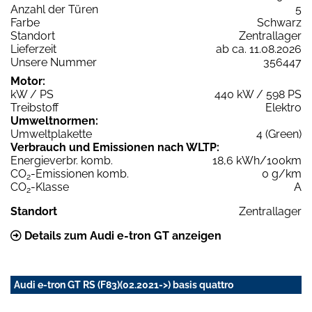
Anzahl der Türen
5
Farbe
Schwarz
Standort
Zentrallager
Lieferzeit
ab ca. 11.08.2026
Unsere Nummer
356447
Motor:
kW / PS
440 kW / 598 PS
Treibstoff
Elektro
Umweltnormen:
Umweltplakette
4 (Green)
Verbrauch und Emissionen nach WLTP:
Energieverbr. komb.
18,6 kWh/100km
CO
-Emissionen komb.
0 g/km
2
CO
-Klasse
A
2
Standort
Zentrallager
Details zum Audi e-tron GT anzeigen
Audi e-tron GT RS (F83)(02.2021->) basis quattro