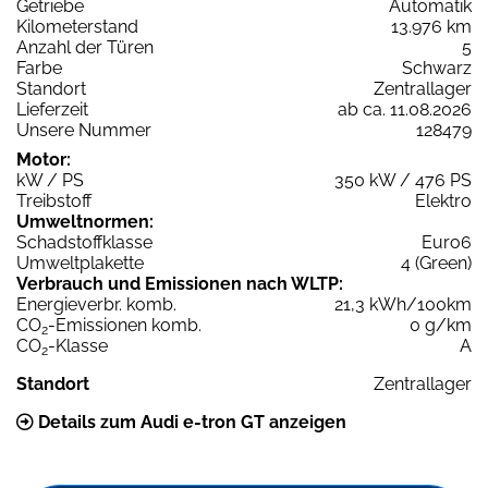
Getriebe
Automatik
Kilometerstand
13.976 km
Anzahl der Türen
5
Farbe
Schwarz
Standort
Zentrallager
Lieferzeit
ab ca. 11.08.2026
Unsere Nummer
128479
Motor:
kW / PS
350 kW / 476 PS
Treibstoff
Elektro
Umweltnormen:
Schadstoffklasse
Euro6
Umweltplakette
4 (Green)
Verbrauch und Emissionen nach WLTP:
Energieverbr. komb.
21,3 kWh/100km
CO
-Emissionen komb.
0 g/km
2
CO
-Klasse
A
2
Standort
Zentrallager
Details zum Audi e-tron GT anzeigen