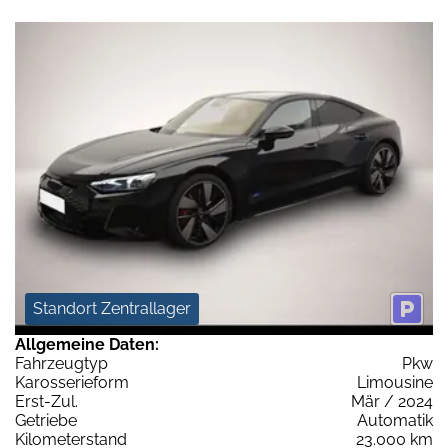
Standort Zentrallager
Allgemeine Daten:
Fahrzeugtyp
Pkw
Karosserieform
Limousine
Erst-Zul.
Mär / 2024
Getriebe
Automatik
Kilometerstand
23.000 km