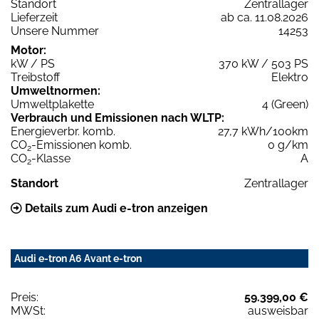
Standort
Zentrallager
Lieferzeit
ab ca. 11.08.2026
Unsere Nummer
14253
Motor:
kW / PS
370 kW / 503 PS
Treibstoff
Elektro
Umweltnormen:
Umweltplakette
4 (Green)
Verbrauch und Emissionen nach WLTP:
Energieverbr. komb.
27,7 kWh/100km
CO
-Emissionen komb.
0 g/km
2
CO
-Klasse
A
2
Standort
Zentrallager
Details zum Audi e-tron anzeigen
Audi e-tron A6 Avant e-tron
Preis:
59.399,00 €
MWSt:
ausweisbar