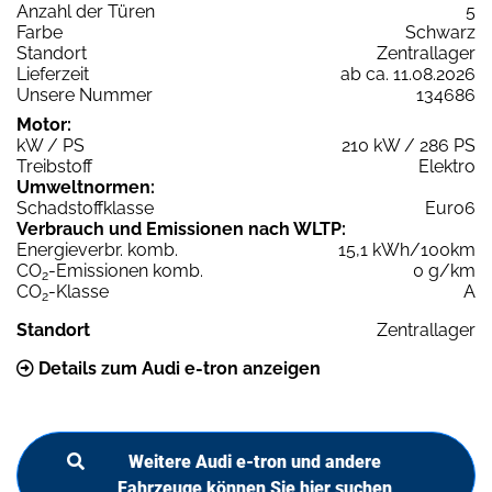
Anzahl der Türen
5
Farbe
Schwarz
Standort
Zentrallager
Lieferzeit
ab ca. 11.08.2026
Unsere Nummer
134686
Motor:
kW / PS
210 kW / 286 PS
Treibstoff
Elektro
Umweltnormen:
Schadstoffklasse
Euro6
Verbrauch und Emissionen nach WLTP:
Energieverbr. komb.
15,1 kWh/100km
CO
-Emissionen komb.
0 g/km
2
CO
-Klasse
A
2
Standort
Zentrallager
Details zum Audi e-tron anzeigen
Weitere Audi e-tron und andere
Fahrzeuge können Sie hier suchen