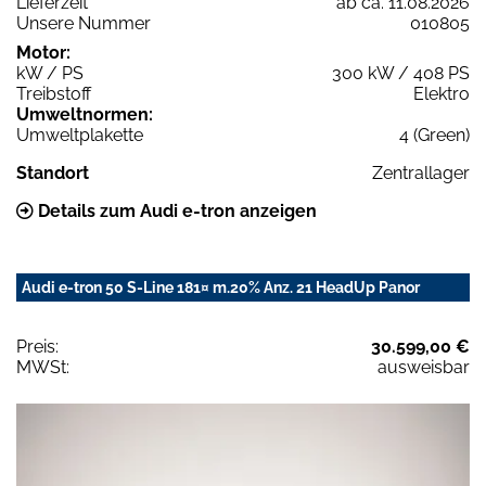
Lieferzeit
ab ca. 11.08.2026
Unsere Nummer
010805
Motor:
kW / PS
300 kW / 408 PS
Treibstoff
Elektro
Umweltnormen:
Umweltplakette
4 (Green)
Standort
Zentrallager
Details zum Audi e-tron anzeigen
Audi e-tron 50 S-Line 181¤ m.20% Anz. 21 HeadUp Panor
Preis:
30.599,00 €
MWSt:
ausweisbar