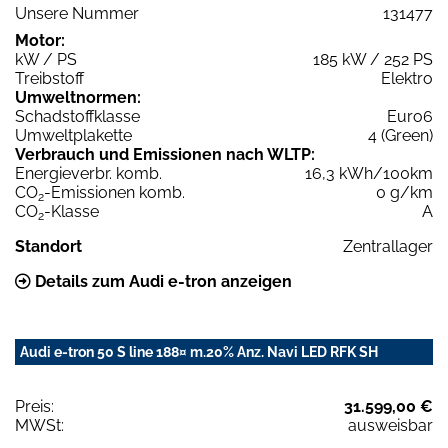
Unsere Nummer
131477
Motor:
kW / PS
185 kW / 252 PS
Treibstoff
Elektro
Umweltnormen:
Schadstoffklasse
Euro6
Umweltplakette
4 (Green)
Verbrauch und Emissionen nach WLTP:
Energieverbr. komb.
16,3 kWh/100km
CO
-Emissionen komb.
0 g/km
2
CO
-Klasse
A
2
Standort
Zentrallager
Details zum Audi e-tron anzeigen
Audi e-tron 50 S line 188¤ m.20% Anz. Navi LED RFK SH
Preis:
31.599,00 €
MWSt:
ausweisbar