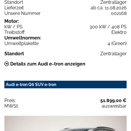
Standort
Zentrallager
Lieferzeit
ab ca. 11.08.2026
Unsere Nummer
002168
Motor:
kW / PS
300 kW / 408 PS
Treibstoff
Elektro
Umweltnormen:
Umweltplakette
4 (Green)
Standort
Zentrallager
Details zum Audi e-tron anzeigen
Audi e-tron Q6 SUV e-tron
Preis:
51.899,00 €
MWSt:
ausweisbar