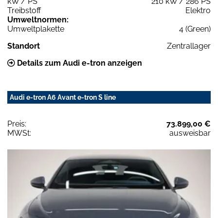
kW / PS
210 kW / 286 PS
Treibstoff
Elektro
Umweltnormen:
Umweltplakette
4 (Green)
Standort
Zentrallager
Details zum Audi e-tron anzeigen
Audi e-tron A6 Avant e-tron S line
Preis:
73.899,00 €
MWSt:
ausweisbar