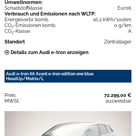
Umweltnormen:
Schadstoffklasse
Euro6
Verbrauch und Emissionen nach WLTP:
Energieverbr. komb.
16,2 kWh/100km
CO
-Emissionen komb.
0 g/km
2
CO
-Klasse
A
2
Standort
Zentrallager
Details zum Audi e-tron anzeigen
Audi e-tron A6 Avant e-tron edition one blue
HeadUp/Matrix/L
Preis:
72.299,00 €
MWSt:
ausweisbar