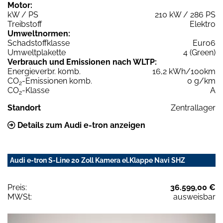
Motor:
kW / PS
210 kW / 286 PS
Treibstoff
Elektro
Umweltnormen:
Schadstoffklasse
Euro6
Umweltplakette
4 (Green)
Verbrauch und Emissionen nach WLTP:
Energieverbr. komb.
16,2 kWh/100km
CO
-Emissionen komb.
0 g/km
2
CO
-Klasse
A
2
Standort
Zentrallager
Details zum Audi e-tron anzeigen
Audi e-tron S-Line 20 Zoll Kamera el.Klappe Navi SHZ
Preis:
36.599,00 €
MWSt:
ausweisbar