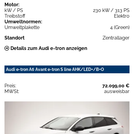
Motor:
kW / PS
230 kW / 313 PS
Treibstoff
Elektro
Umweltnormen:
Umweltplakette
4 (Green)
Standort
Zentrallager
Details zum Audi e-tron anzeigen
Audi e-tron A6 Avant e-tron S line AHK/LED+/B+O
Preis:
72.099,00 €
MWSt:
ausweisbar