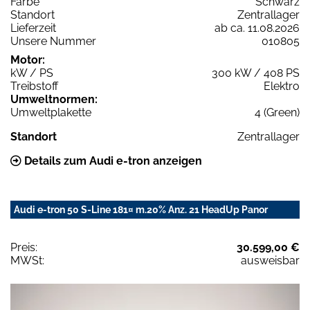
Farbe
Schwarz
Standort
Zentrallager
Lieferzeit
ab ca. 11.08.2026
Unsere Nummer
010805
Motor:
kW / PS
300 kW / 408 PS
Treibstoff
Elektro
Umweltnormen:
Umweltplakette
4 (Green)
Standort
Zentrallager
Details zum Audi e-tron anzeigen
Audi e-tron 50 S-Line 181¤ m.20% Anz. 21 HeadUp Panor
Preis:
30.599,00 €
MWSt:
ausweisbar