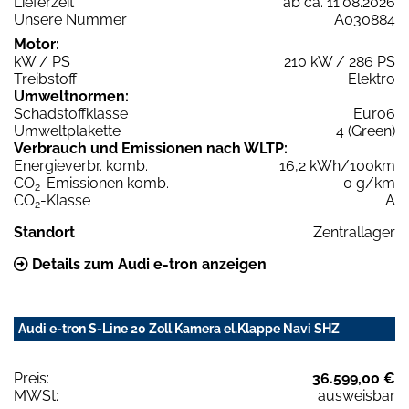
Lieferzeit
ab ca. 11.08.2026
Unsere Nummer
A030884
Motor:
kW / PS
210 kW / 286 PS
Treibstoff
Elektro
Umweltnormen:
Schadstoffklasse
Euro6
Umweltplakette
4 (Green)
Verbrauch und Emissionen nach WLTP:
Energieverbr. komb.
16,2 kWh/100km
CO
-Emissionen komb.
0 g/km
2
CO
-Klasse
A
2
Standort
Zentrallager
Details zum Audi e-tron anzeigen
Audi e-tron S-Line 20 Zoll Kamera el.Klappe Navi SHZ
Preis:
36.599,00 €
MWSt:
ausweisbar