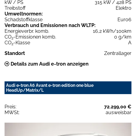
kW / PS
315 kW / 428 PS
Treibstoff
Elektro
Umweltnormen:
Schadstoffklasse
Euro6
Verbrauch und Emissionen nach WLTP:
Energieverbr. komb.
16,2 kWh/100km
CO
-Emissionen komb.
0 g/km
2
CO
-Klasse
A
2
Standort
Zentrallager
Details zum Audi e-tron anzeigen
Audi e-tron A6 Avant e-tron edition one blue
HeadUp/Matrix/L
Preis:
72.299,00 €
MWSt:
ausweisbar