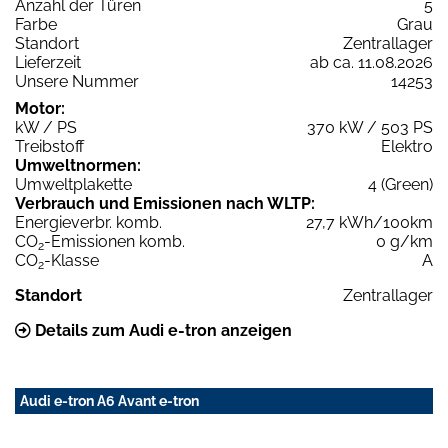
Anzahl der Türen
5
Farbe
Grau
Standort
Zentrallager
Lieferzeit
ab ca. 11.08.2026
Unsere Nummer
14253
Motor:
kW / PS
370 kW / 503 PS
Treibstoff
Elektro
Umweltnormen:
Umweltplakette
4 (Green)
Verbrauch und Emissionen nach WLTP:
Energieverbr. komb.
27,7 kWh/100km
CO
-Emissionen komb.
0 g/km
2
CO
-Klasse
A
2
Standort
Zentrallager
Details zum Audi e-tron anzeigen
Audi e-tron A6 Avant e-tron