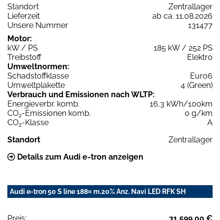
Standort
Zentrallager
Lieferzeit
ab ca. 11.08.2026
Unsere Nummer
131477
Motor:
kW / PS
185 kW / 252 PS
Treibstoff
Elektro
Umweltnormen:
Schadstoffklasse
Euro6
Umweltplakette
4 (Green)
Verbrauch und Emissionen nach WLTP:
Energieverbr. komb.
16,3 kWh/100km
CO
-Emissionen komb.
0 g/km
2
CO
-Klasse
A
2
Standort
Zentrallager
Details zum Audi e-tron anzeigen
Audi e-tron 50 S line 188¤ m.20% Anz. Navi LED RFK SH
Preis:
31.599,00 €