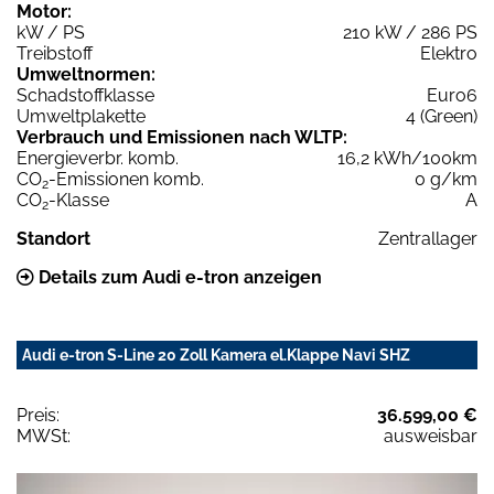
Motor:
kW / PS
210 kW / 286 PS
Treibstoff
Elektro
Umweltnormen:
Schadstoffklasse
Euro6
Umweltplakette
4 (Green)
Verbrauch und Emissionen nach WLTP:
Energieverbr. komb.
16,2 kWh/100km
CO
-Emissionen komb.
0 g/km
2
CO
-Klasse
A
2
Standort
Zentrallager
Details zum Audi e-tron anzeigen
Audi e-tron S-Line 20 Zoll Kamera el.Klappe Navi SHZ
Preis:
36.599,00 €
MWSt:
ausweisbar