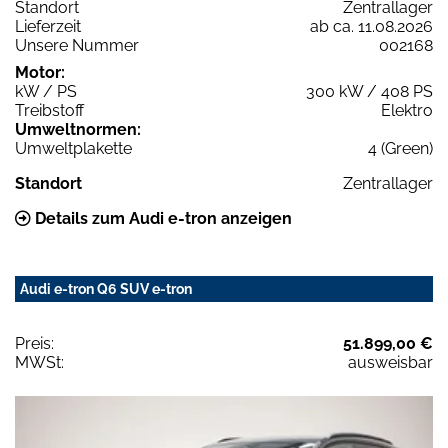
Standort
Zentrallager
Lieferzeit
ab ca. 11.08.2026
Unsere Nummer
002168
Motor:
kW / PS
300 kW / 408 PS
Treibstoff
Elektro
Umweltnormen:
Umweltplakette
4 (Green)
Standort
Zentrallager
Details zum Audi e-tron anzeigen
Audi e-tron Q6 SUV e-tron
Preis:
51.899,00 €
MWSt:
ausweisbar