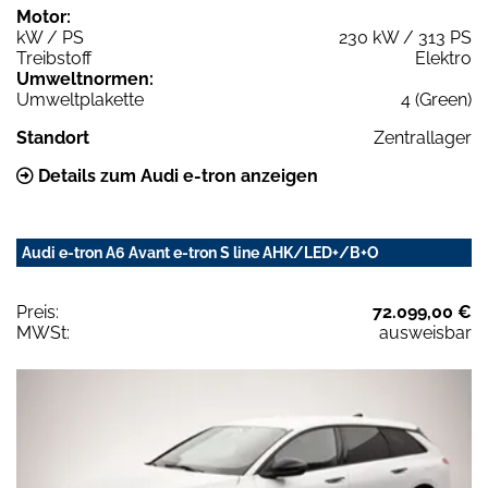
Motor:
kW / PS
230 kW / 313 PS
Treibstoff
Elektro
Umweltnormen:
Umweltplakette
4 (Green)
Standort
Zentrallager
Details zum Audi e-tron anzeigen
Audi e-tron A6 Avant e-tron S line AHK/LED+/B+O
Preis:
72.099,00 €
MWSt:
ausweisbar