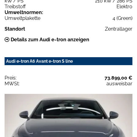
kW / PS
210 kW / 286 PS
Treibstoff
Elektro
Umweltnormen:
Umweltplakette
4 (Green)
Standort
Zentrallager
Details zum Audi e-tron anzeigen
Audi e-tron A6 Avant e-tron S line
Preis:
73.899,00 €
MWSt:
ausweisbar