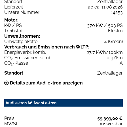
Standort
Zentrallager
Lieferzeit
ab ca. 11.08.2026
Unsere Nummer
14253
Motor:
kW / PS
370 kW / 503 PS
Treibstoff
Elektro
Umweltnormen:
Umweltplakette
4 (Green)
Verbrauch und Emissionen nach WLTP:
Energieverbr. komb.
27,7 kWh/100km
CO
-Emissionen komb.
0 g/km
2
CO
-Klasse
A
2
Standort
Zentrallager
Details zum Audi e-tron anzeigen
Audi e-tron A6 Avant e-tron
Preis:
59.399,00 €
MWSt:
ausweisbar