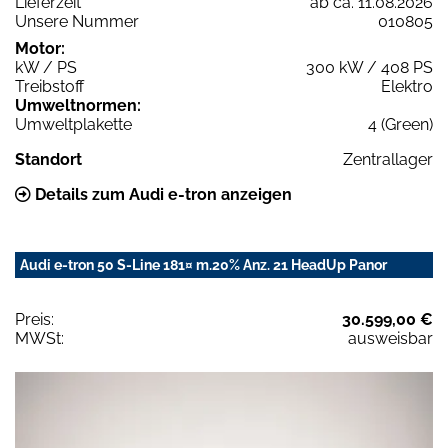
Lieferzeit
ab ca. 11.08.2026
Unsere Nummer
010805
Motor:
kW / PS
300 kW / 408 PS
Treibstoff
Elektro
Umweltnormen:
Umweltplakette
4 (Green)
Standort
Zentrallager
Details zum Audi e-tron anzeigen
Audi e-tron 50 S-Line 181¤ m.20% Anz. 21 HeadUp Panor
Preis:
30.599,00 €
MWSt:
ausweisbar