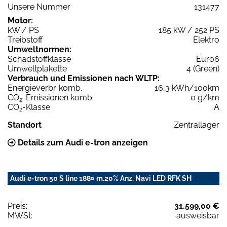
Unsere Nummer
131477
Motor:
kW / PS
185 kW / 252 PS
Treibstoff
Elektro
Umweltnormen:
Schadstoffklasse
Euro6
Umweltplakette
4 (Green)
Verbrauch und Emissionen nach WLTP:
Energieverbr. komb.
16,3 kWh/100km
CO
-Emissionen komb.
0 g/km
2
CO
-Klasse
A
2
Standort
Zentrallager
Details zum Audi e-tron anzeigen
Audi e-tron 50 S line 188¤ m.20% Anz. Navi LED RFK SH
Preis:
31.599,00 €
MWSt:
ausweisbar