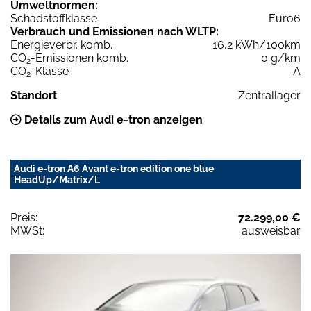
Umweltnormen:
Schadstoffklasse
Euro6
Verbrauch und Emissionen nach WLTP:
Energieverbr. komb.
16,2 kWh/100km
CO
-Emissionen komb.
0 g/km
2
CO
-Klasse
A
2
Standort
Zentrallager
Details zum Audi e-tron anzeigen
Audi e-tron A6 Avant e-tron edition one blue
HeadUp/Matrix/L
Preis:
72.299,00 €
MWSt:
ausweisbar