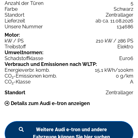
Anzahl der Türen
5
Farbe
Schwarz
Standort
Zentrallager
Lieferzeit
ab ca. 11.08.2026
Unsere Nummer
134686
Motor:
kW / PS
210 kW / 286 PS
Treibstoff
Elektro
Umweltnormen:
Schadstoffklasse
Euro6
Verbrauch und Emissionen nach WLTP:
Energieverbr. komb.
15,1 kWh/100km
CO
-Emissionen komb.
0 g/km
2
CO
-Klasse
A
2
Standort
Zentrallager
Details zum Audi e-tron anzeigen
Weitere Audi e-tron und andere
Fahrzeuge können Sie hier suchen