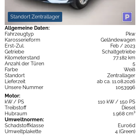
Standort Zentrallager
Allgemeine Daten:
Fahrzeugtyp
Pkw
Karosserieform
Geländewagen
Erst-Zul.
Feb / 2023
Getriebe
Schaltgetriebe
Kilometerstand
77.182 km
Anzahl der Türen
5
Farbe
Weiß
Standort
Zentrallager
Lieferzeit
ab ca. 11.08.2026
Unsere Nummer
1053996
Motor:
kW / PS
110 kW / 150 PS
Treibstoff
Diesel
Hubraum
1.968 cm³
Umweltnormen:
Schadstoffklasse
Euro6d
Umweltplakette
4 (Green)