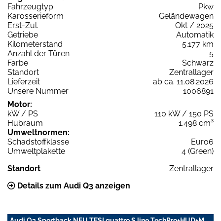
Fahrzeugtyp
Pkw
Karosserieform
Geländewagen
Erst-Zul.
Okt / 2025
Getriebe
Automatik
Kilometerstand
5.177 km
Anzahl der Türen
5
Farbe
Schwarz
Standort
Zentrallager
Lieferzeit
ab ca. 11.08.2026
Unsere Nummer
1006891
Motor:
kW / PS
110 kW / 150 PS
Hubraum
1.498 cm³
Umweltnormen:
Schadstoffklasse
Euro6
Umweltplakette
4 (Green)
Standort
Zentrallager
Details zum Audi Q3 anzeigen
Audi Q3 Sportback NEU TFSI quattro S line TechPro+HUD+M.