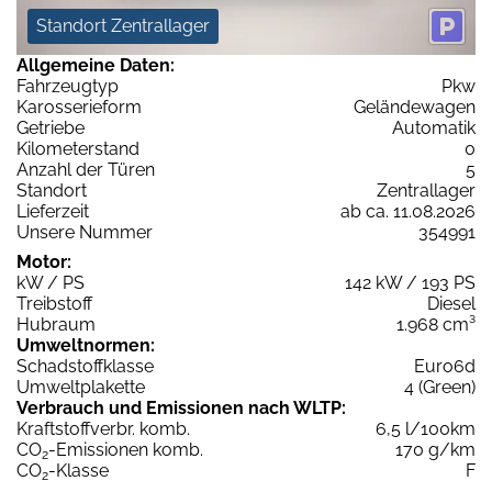
Standort Zentrallager
Allgemeine Daten:
Fahrzeugtyp
Pkw
Karosserieform
Geländewagen
Getriebe
Automatik
Kilometerstand
0
Anzahl der Türen
5
Standort
Zentrallager
Lieferzeit
ab ca. 11.08.2026
Unsere Nummer
354991
Motor:
kW / PS
142 kW / 193 PS
Treibstoff
Diesel
Hubraum
1.968 cm³
Umweltnormen:
Schadstoffklasse
Euro6d
Umweltplakette
4 (Green)
Verbrauch und Emissionen nach WLTP:
Kraftstoffverbr. komb.
6,5 l/100km
CO
-Emissionen komb.
170 g/km
2
CO
-Klasse
F
2