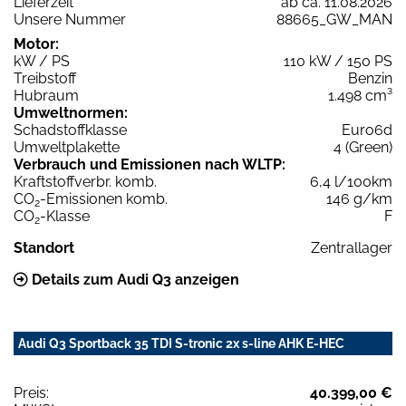
Lieferzeit
ab ca. 11.08.2026
Unsere Nummer
88665_GW_MAN
Motor:
kW / PS
110 kW / 150 PS
Treibstoff
Benzin
Hubraum
1.498 cm³
Umweltnormen:
Schadstoffklasse
Euro6d
Umweltplakette
4 (Green)
Verbrauch und Emissionen nach WLTP:
Kraftstoffverbr. komb.
6,4 l/100km
CO
-Emissionen komb.
146 g/km
2
CO
-Klasse
F
2
Standort
Zentrallager
Details zum Audi Q3 anzeigen
Audi Q3 Sportback 35 TDI S-tronic 2x s-line AHK E-HEC
Preis:
40.399,00 €