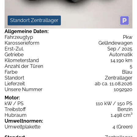
Standort Zentrallager
Allgemeine Daten:
Fahrzeugtyp
Pkw
Karosserieform
Geländewagen
Erst-Zul.
Sep / 2025
Getriebe
Automatik
Kilometerstand
14.190 km
Anzahl der Türen
5
Farbe
Blau
Standort
Zentrallager
Lieferzeit
ab ca. 11.08.2026
Unsere Nummer
1092920
Motor:
kW / PS
110 kW / 150 PS
Treibstoff
Benzin
Hubraum
1.498 cm³
Umweltnormen:
Umweltplakette
4 (Green)