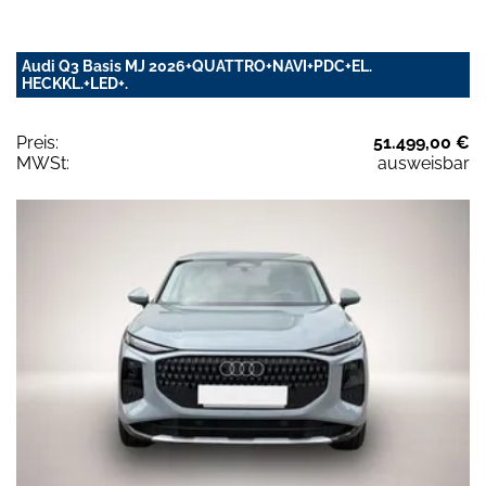
Audi Q3 Basis MJ 2026+QUATTRO+NAVI+PDC+EL.
HECKKL.+LED+.
Preis:
51.499,00 €
MWSt:
ausweisbar