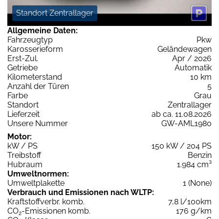
Standort Zentrallager
Allgemeine Daten:
Fahrzeugtyp
Pkw
Karosserieform
Geländewagen
Erst-Zul.
Apr / 2026
Getriebe
Automatik
Kilometerstand
10 km
Anzahl der Türen
5
Farbe
Grau
Standort
Zentrallager
Lieferzeit
ab ca. 11.08.2026
Unsere Nummer
GW-AML1980
Motor:
kW / PS
150 kW / 204 PS
Treibstoff
Benzin
Hubraum
1.984 cm³
Umweltnormen:
Umweltplakette
1 (None)
Verbrauch und Emissionen nach WLTP:
Kraftstoffverbr. komb.
7,8 l/100km
CO
-Emissionen komb.
176 g/km
2