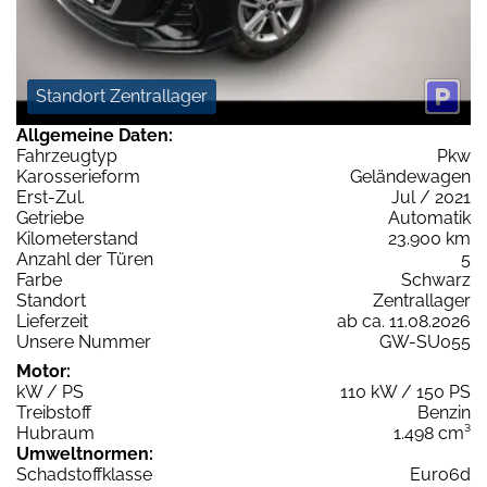
Standort Zentrallager
Allgemeine Daten:
Fahrzeugtyp
Pkw
Karosserieform
Geländewagen
Erst-Zul.
Jul / 2021
Getriebe
Automatik
Kilometerstand
23.900 km
Anzahl der Türen
5
Farbe
Schwarz
Standort
Zentrallager
Lieferzeit
ab ca. 11.08.2026
Unsere Nummer
GW-SU055
Motor:
kW / PS
110 kW / 150 PS
Treibstoff
Benzin
Hubraum
1.498 cm³
Umweltnormen:
Schadstoffklasse
Euro6d