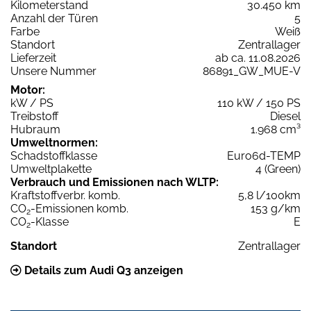
Kilometerstand
30.450 km
Anzahl der Türen
5
Farbe
Weiß
Standort
Zentrallager
Lieferzeit
ab ca. 11.08.2026
Unsere Nummer
86891_GW_MUE-V
Motor:
kW / PS
110 kW / 150 PS
Treibstoff
Diesel
Hubraum
1.968 cm³
Umweltnormen:
Schadstoffklasse
Euro6d-TEMP
Umweltplakette
4 (Green)
Verbrauch und Emissionen nach WLTP:
Kraftstoffverbr. komb.
5,8 l/100km
CO
-Emissionen komb.
153 g/km
2
CO
-Klasse
E
2
Standort
Zentrallager
Details zum Audi Q3 anzeigen