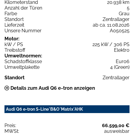
Kilometerstand
20.938 km
Anzahl der Türen
5
Farbe
Grau
Standort
Zentrallager
Lieferzeit
ab ca. 11.08.2026
Unsere Nummer
A050525
Motor:
kW / PS
225 kW / 306 PS
Treibstoff
Elektro
Umweltnormen:
Schadstoffklasse
Euro6
Umweltplakette
4 (Green)
Standort
Zentrallager
Details zum Audi Q6 e-tron anzeigen
Audi Q6 e-tron S-Line*B&O*Matrix*AHK
Preis:
66.599,00 €
MWSt:
ausweisbar