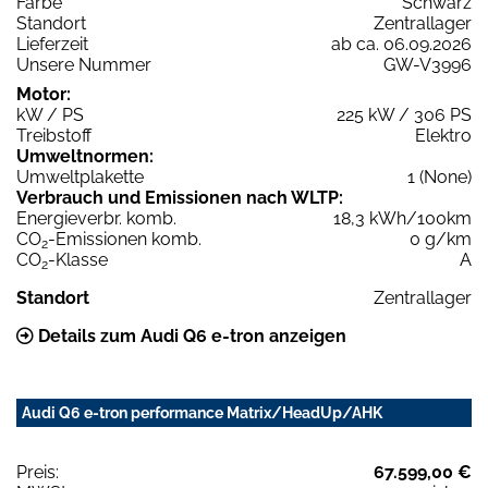
Farbe
Schwarz
Standort
Zentrallager
Lieferzeit
ab ca. 06.09.2026
Unsere Nummer
GW-V3996
Motor:
kW / PS
225 kW / 306 PS
Treibstoff
Elektro
Umweltnormen:
Umweltplakette
1 (None)
Verbrauch und Emissionen nach WLTP:
Energieverbr. komb.
18,3 kWh/100km
CO
-Emissionen komb.
0 g/km
2
CO
-Klasse
A
2
Standort
Zentrallager
Details zum Audi Q6 e-tron anzeigen
Audi Q6 e-tron performance Matrix/HeadUp/AHK
Preis:
67.599,00 €