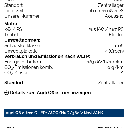
Standort
Zentrallager
Lieferzeit
ab ca. 11.08.2026
Unsere Nummer
A088290
Motor:
kW / PS
285 kW / 387 PS
Treibstoff
Elektro
Umweltnormen:
Schadstoffklasse
Euro6
Umweltplakette
4 (Green)
Verbrauch und Emissionen nach WLTP:
Energieverbr. komb.
18,9 kWh/100km
CO
-Emissionen komb.
0 g/km
2
CO
-Klasse
A
2
Standort
Zentrallager
Details zum Audi Q6 e-tron anzeigen
Audi Q6 e-tron Q LED+/ACC/HuD/360°/Navi/AHK