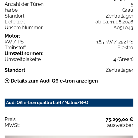
Anzahl der Türen
5
Farbe
Grau
Standort
Zentrallager
Lieferzeit
ab ca. 11.08.2026
Unsere Nummer
A051043
Motor:
kW / PS
185 kW / 252 PS
Treibstoff
Elektro
Umweltnormen:
Umweltplakette
4 (Green)
Standort
Zentrallager
Details zum Audi Q6 e-tron anzeigen
Audi Q6 e-tron quattro Luft/Matrix/B+O
Preis:
75.299,00 €
MWSt:
ausweisbar