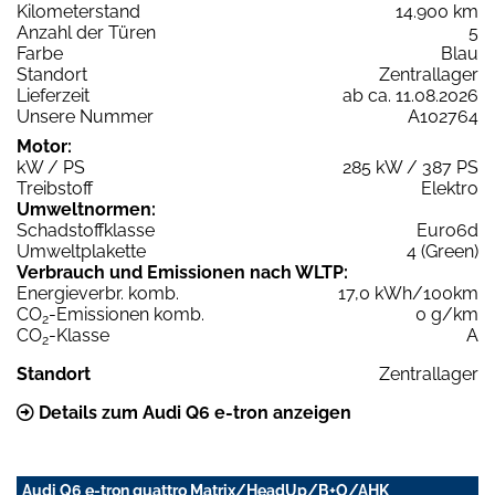
Kilometerstand
14.900 km
Anzahl der Türen
5
Farbe
Blau
Standort
Zentrallager
Lieferzeit
ab ca. 11.08.2026
Unsere Nummer
A102764
Motor:
kW / PS
285 kW / 387 PS
Treibstoff
Elektro
Umweltnormen:
Schadstoffklasse
Euro6d
Umweltplakette
4 (Green)
Verbrauch und Emissionen nach WLTP:
Energieverbr. komb.
17,0 kWh/100km
CO
-Emissionen komb.
0 g/km
2
CO
-Klasse
A
2
Standort
Zentrallager
Details zum Audi Q6 e-tron anzeigen
Audi Q6 e-tron quattro Matrix/HeadUp/B+O/AHK