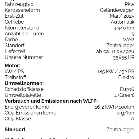
Fahrzeugtyp
Pkw
Karosserieform
Geländewagen
Erst-Zul.
Mai / 2025
Getriebe
Automatik
Kilometerstand
3.940 km
Anzahl der Türen
5
Farbe
Weiß
Standort
Zentrallager
Lieferzeit
ab ca. 11.08.2026
Unsere Nummer
35855 KR
Motor:
kW / PS
185 kW / 252 PS
Treibstoff
Elektro
Umweltnormen:
Schadstoffklasse
Euro6
Umweltplakette
4 (Green)
Verbrauch und Emissionen nach WLTP:
Energieverbr. komb.
16,2 kWh/100km
CO
-Emissionen komb.
0 g/km
2
CO
-Klasse
A
2
Standort
Zentrallager