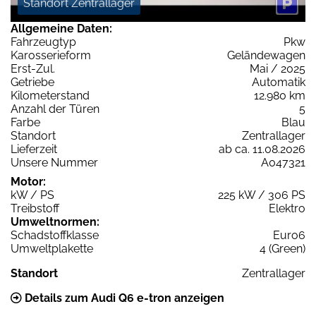
Standort Zentrallager
Allgemeine Daten:
Fahrzeugtyp
Pkw
Karosserieform
Geländewagen
Erst-Zul.
Mai / 2025
Getriebe
Automatik
Kilometerstand
12.980 km
Anzahl der Türen
5
Farbe
Blau
Standort
Zentrallager
Lieferzeit
ab ca. 11.08.2026
Unsere Nummer
A047321
Motor:
kW / PS
225 kW / 306 PS
Treibstoff
Elektro
Umweltnormen:
Schadstoffklasse
Euro6
Umweltplakette
4 (Green)
Standort
Zentrallager
Details zum Audi Q6 e-tron anzeigen