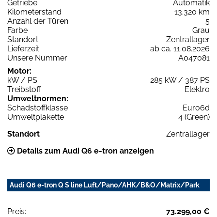
Getriebe
Automatik
Kilometerstand
13.320 km
Anzahl der Türen
5
Farbe
Grau
Standort
Zentrallager
Lieferzeit
ab ca. 11.08.2026
Unsere Nummer
A047081
Motor:
kW / PS
285 kW / 387 PS
Treibstoff
Elektro
Umweltnormen:
Schadstoffklasse
Euro6d
Umweltplakette
4 (Green)
Standort
Zentrallager
Details zum Audi Q6 e-tron anzeigen
Audi Q6 e-tron Q S line Luft/Pano/AHK/B&O/Matrix/Park
Preis:
73.299,00 €