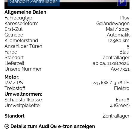
Standort Zentrallager
Allgemeine Daten:
Fahrzeugtyp
Pkw
Karosserieform
Geländewagen
Erst-Zul.
Mai / 2025
Getriebe
Automatik
Kilometerstand
12.980 km
Anzahl der Türen
5
Farbe
Blau
Standort
Zentrallager
Lieferzeit
ab ca. 11.08.2026
Unsere Nummer
A047321
Motor:
kW / PS
225 kW / 306 PS
Treibstoff
Elektro
Umweltnormen:
Schadstoffklasse
Euro6
Umweltplakette
4 (Green)
Standort
Zentrallager
Details zum Audi Q6 e-tron anzeigen