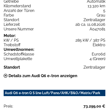
Getriebe
Automatik
Kilometerstand
13.320 km
Anzahl der Türen
5
Farbe
Grau
Standort
Zentrallager
Lieferzeit
ab ca. 11.08.2026
Unsere Nummer
A047081
Motor:
kW / PS
285 kW / 387 PS
Treibstoff
Elektro
Umweltnormen:
Schadstoffklasse
Euro6d
Umweltplakette
4 (Green)
Standort
Zentrallager
Details zum Audi Q6 e-tron anzeigen
Audi Q6 e-tron Q S line Luft/Pano/AHK/B&O/Matrix/Park
Preis:
73.299,00 €