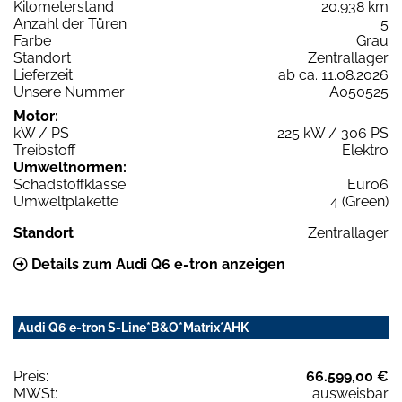
Kilometerstand
20.938 km
Anzahl der Türen
5
Farbe
Grau
Standort
Zentrallager
Lieferzeit
ab ca. 11.08.2026
Unsere Nummer
A050525
Motor:
kW / PS
225 kW / 306 PS
Treibstoff
Elektro
Umweltnormen:
Schadstoffklasse
Euro6
Umweltplakette
4 (Green)
Standort
Zentrallager
Details zum Audi Q6 e-tron anzeigen
Audi Q6 e-tron S-Line*B&O*Matrix*AHK
Preis:
66.599,00 €
MWSt:
ausweisbar