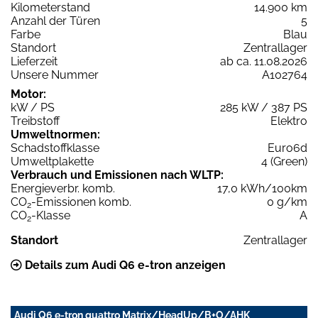
Kilometerstand
14.900 km
Anzahl der Türen
5
Farbe
Blau
Standort
Zentrallager
Lieferzeit
ab ca. 11.08.2026
Unsere Nummer
A102764
Motor:
kW / PS
285 kW / 387 PS
Treibstoff
Elektro
Umweltnormen:
Schadstoffklasse
Euro6d
Umweltplakette
4 (Green)
Verbrauch und Emissionen nach WLTP:
Energieverbr. komb.
17,0 kWh/100km
CO
-Emissionen komb.
0 g/km
2
CO
-Klasse
A
2
Standort
Zentrallager
Details zum Audi Q6 e-tron anzeigen
Audi Q6 e-tron quattro Matrix/HeadUp/B+O/AHK