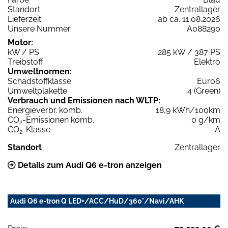
Standort
Zentrallager
Lieferzeit
ab ca. 11.08.2026
Unsere Nummer
A088290
Motor:
kW / PS
285 kW / 387 PS
Treibstoff
Elektro
Umweltnormen:
Schadstoffklasse
Euro6
Umweltplakette
4 (Green)
Verbrauch und Emissionen nach WLTP:
Energieverbr. komb.
18,9 kWh/100km
CO
-Emissionen komb.
0 g/km
2
CO
-Klasse
A
2
Standort
Zentrallager
Details zum Audi Q6 e-tron anzeigen
Audi Q6 e-tron Q LED+/ACC/HuD/360°/Navi/AHK