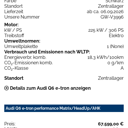
Farbe
Schwarz
Standort
Zentrallager
Lieferzeit
ab ca. 06.09.2026
Unsere Nummer
GW-V3996
Motor:
kW / PS
225 kW / 306 PS
Treibstoff
Elektro
Umweltnormen:
Umweltplakette
1 (None)
Verbrauch und Emissionen nach WLTP:
Energieverbr. komb.
18,3 kWh/100km
CO
-Emissionen komb.
0 g/km
2
CO
-Klasse
A
2
Standort
Zentrallager
Details zum Audi Q6 e-tron anzeigen
Audi Q6 e-tron performance Matrix/HeadUp/AHK
Preis:
67.599,00 €