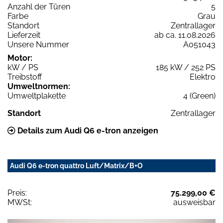
Anzahl der Türen
5
Farbe
Grau
Standort
Zentrallager
Lieferzeit
ab ca. 11.08.2026
Unsere Nummer
A051043
Motor:
kW / PS
185 kW / 252 PS
Treibstoff
Elektro
Umweltnormen:
Umweltplakette
4 (Green)
Standort
Zentrallager
Details zum Audi Q6 e-tron anzeigen
Audi Q6 e-tron quattro Luft/Matrix/B+O
Preis:
75.299,00 €
MWSt:
ausweisbar