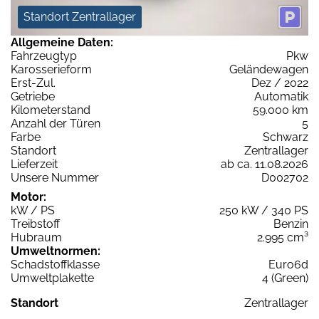
Standort Zentrallager
Allgemeine Daten:
Fahrzeugtyp
Pkw
Karosserieform
Geländewagen
Erst-Zul.
Dez / 2022
Getriebe
Automatik
Kilometerstand
59.000 km
Anzahl der Türen
5
Farbe
Schwarz
Standort
Zentrallager
Lieferzeit
ab ca. 11.08.2026
Unsere Nummer
D002702
Motor:
kW / PS
250 kW / 340 PS
Treibstoff
Benzin
Hubraum
2.995 cm³
Umweltnormen:
Schadstoffklasse
Euro6d
Umweltplakette
4 (Green)
Standort
Zentrallager