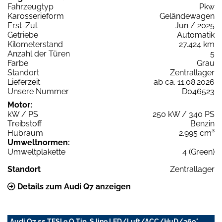
Fahrzeugtyp
Pkw
Karosserieform
Geländewagen
Erst-Zul.
Jun / 2025
Getriebe
Automatik
Kilometerstand
27.424 km
Anzahl der Türen
5
Farbe
Grau
Standort
Zentrallager
Lieferzeit
ab ca. 11.08.2026
Unsere Nummer
D046523
Motor:
kW / PS
250 kW / 340 PS
Treibstoff
Benzin
Hubraum
2.995 cm³
Umweltnormen:
Umweltplakette
4 (Green)
Standort
Zentrallager
Details zum Audi Q7 anzeigen
Audi Q7 55 TFSI e Q Tip. S line LED/Luft/ACC/HuD/360°