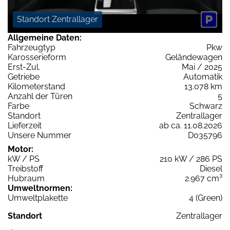
Standort Zentrallager
Allgemeine Daten:
Fahrzeugtyp
Pkw
Karosserieform
Geländewagen
Erst-Zul.
Mai / 2025
Getriebe
Automatik
Kilometerstand
13.078 km
Anzahl der Türen
5
Farbe
Schwarz
Standort
Zentrallager
Lieferzeit
ab ca. 11.08.2026
Unsere Nummer
D035796
Motor:
kW / PS
210 kW / 286 PS
Treibstoff
Diesel
Hubraum
2.967 cm³
Umweltnormen:
Umweltplakette
4 (Green)
Standort
Zentrallager