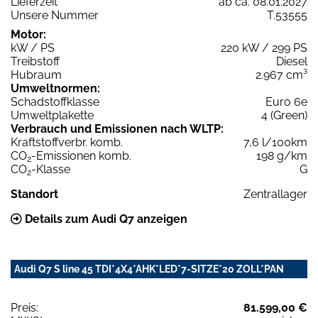
Lieferzeit
ab ca. 08.01.2027
Unsere Nummer
T.53555
Motor:
kW / PS
220 kW / 299 PS
Treibstoff
Diesel
Hubraum
2.967 cm³
Umweltnormen:
Schadstoffklasse
Euro 6e
Umweltplakette
4 (Green)
Verbrauch und Emissionen nach WLTP:
Kraftstoffverbr. komb.
7,6 l/100km
CO
-Emissionen komb.
198 g/km
2
CO
-Klasse
G
2
Standort
Zentrallager
Details zum Audi Q7 anzeigen
Audi Q7 S line 45 TDI*4X4*AHK*LED*7-SITZE*20 ZOLL*PAN
Preis:
81.599,00 €