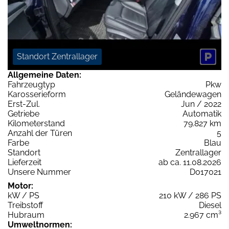
Standort Zentrallager
Allgemeine Daten:
Fahrzeugtyp
Pkw
Karosserieform
Geländewagen
Erst-Zul.
Jun / 2022
Getriebe
Automatik
Kilometerstand
79.827 km
Anzahl der Türen
5
Farbe
Blau
Standort
Zentrallager
Lieferzeit
ab ca. 11.08.2026
Unsere Nummer
D017021
Motor:
kW / PS
210 kW / 286 PS
Treibstoff
Diesel
Hubraum
2.967 cm³
Umweltnormen: