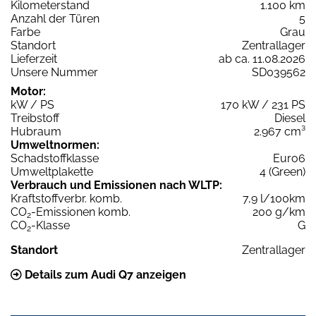
Kilometerstand
1.100 km
Anzahl der Türen
5
Farbe
Grau
Standort
Zentrallager
Lieferzeit
ab ca. 11.08.2026
Unsere Nummer
SD039562
Motor:
kW / PS
170 kW / 231 PS
Treibstoff
Diesel
Hubraum
2.967 cm³
Umweltnormen:
Schadstoffklasse
Euro6
Umweltplakette
4 (Green)
Verbrauch und Emissionen nach WLTP:
Kraftstoffverbr. komb.
7,9 l/100km
CO
-Emissionen komb.
200 g/km
2
CO
-Klasse
G
2
Standort
Zentrallager
Details zum Audi Q7 anzeigen