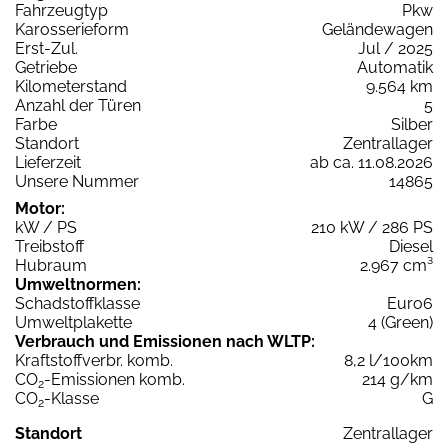
Fahrzeugtyp
Pkw
Karosserieform
Geländewagen
Erst-Zul.
Jul / 2025
Getriebe
Automatik
Kilometerstand
9.564 km
Anzahl der Türen
5
Farbe
Silber
Standort
Zentrallager
Lieferzeit
ab ca. 11.08.2026
Unsere Nummer
14865
Motor:
kW / PS
210 kW / 286 PS
Treibstoff
Diesel
Hubraum
2.967 cm³
Umweltnormen:
Schadstoffklasse
Euro6
Umweltplakette
4 (Green)
Verbrauch und Emissionen nach WLTP:
Kraftstoffverbr. komb.
8,2 l/100km
CO
-Emissionen komb.
214 g/km
2
CO
-Klasse
G
2
Standort
Zentrallager