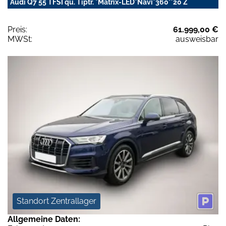
Audi Q7 55 TFSI qu. Tiptr. *Matrix-LED*Navi*360°*20 Z
Preis:
61.999,00 €
MWSt:
ausweisbar
Standort Zentrallager
Allgemeine Daten: