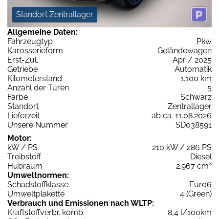
Standort Zentrallager
Allgemeine Daten:
Fahrzeugtyp
Pkw
Karosserieform
Geländewagen
Erst-Zul.
Apr / 2025
Getriebe
Automatik
Kilometerstand
1.100 km
Anzahl der Türen
5
Farbe
Schwarz
Standort
Zentrallager
Lieferzeit
ab ca. 11.08.2026
Unsere Nummer
SD038591
Motor:
kW / PS
210 kW / 286 PS
Treibstoff
Diesel
Hubraum
2.967 cm³
Umweltnormen:
Schadstoffklasse
Euro6
Umweltplakette
4 (Green)
Verbrauch und Emissionen nach WLTP:
Kraftstoffverbr. komb.
8,4 l/100km