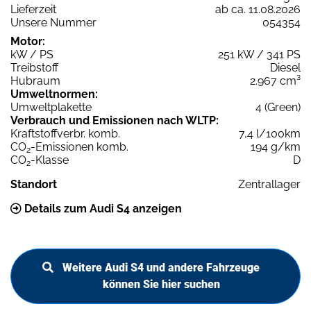
Lieferzeit
ab ca. 11.08.2026
Unsere Nummer
054354
Motor:
kW / PS
251 kW / 341 PS
Treibstoff
Diesel
Hubraum
2.967 cm³
Umweltnormen:
Umweltplakette
4 (Green)
Verbrauch und Emissionen nach WLTP:
Kraftstoffverbr. komb.
7,4 l/100km
CO
-Emissionen komb.
194 g/km
2
CO
-Klasse
D
2
Standort
Zentrallager
Details zum Audi S4 anzeigen
Weitere Audi S4 und andere Fahrzeuge
können Sie hier suchen