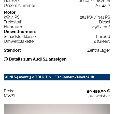
Lieferzeit
ab ca. 11.08.2026
Unsere Nummer
A114217
Motor:
kW / PS
251 kW / 341 PS
Treibstoff
Diesel
Hubraum
2.967 cm³
Umweltnormen:
Schadstoffklasse
Euro6d
Umweltplakette
4 (Green)
Standort
Zentrallager
Details zum Audi S4 anzeigen
Audi S4 Avant 3.0 TDI Q Tip. LED/Kamera/Navi/AHK
Preis:
50.499,00 €
MWSt:
ausweisbar