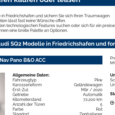
in Friedrichshafen und sichern Sie sich Ihren Traumwagen.
len lässt fast keine Wünsche offen.
en technologischen Features suchen oder sich für ein preiswe
hnen eine breite Palette an Optionen.
di SQ2 Modelle in Friedrichshafen und for
Pr
ro Nav Pano B&O ACC
M
Allgemeine Daten:
U
Fahrzeugtyp
Pkw
Sc
Karosserieform
Geländewagen
Um
Erst-Zul.
Mär / 2020
St
Getriebe
Automatik
Kilometerstand
72.200 km
Anzahl der Türen
5
Farbe
Rot
Standort
Zentrallager