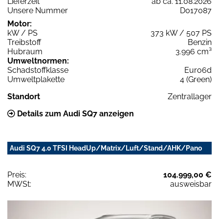
Lieferzeit
ab ca. 11.08.2026
Unsere Nummer
D017087
Motor:
kW / PS
373 kW / 507 PS
Treibstoff
Benzin
Hubraum
3.996 cm³
Umweltnormen:
Schadstoffklasse
Euro6d
Umweltplakette
4 (Green)
Standort
Zentrallager
Details zum Audi SQ7 anzeigen
Audi SQ7 4.0 TFSI HeadUp/Matrix/Luft/Stand/AHK/Pano
Preis:
104.999,00 €
MWSt:
ausweisbar