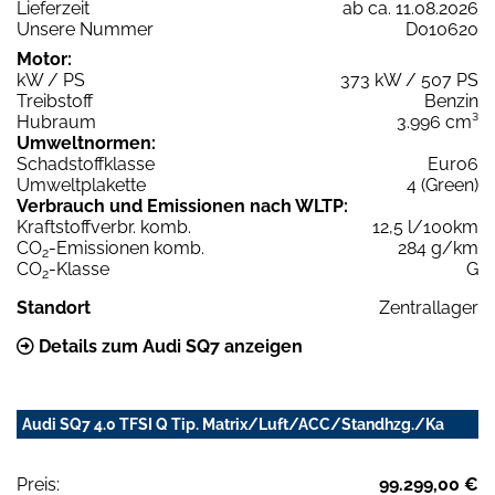
Lieferzeit
ab ca. 11.08.2026
Unsere Nummer
D010620
Motor:
kW / PS
373 kW / 507 PS
Treibstoff
Benzin
Hubraum
3.996 cm³
Umweltnormen:
Schadstoffklasse
Euro6
Umweltplakette
4 (Green)
Verbrauch und Emissionen nach WLTP:
Kraftstoffverbr. komb.
12,5 l/100km
CO
-Emissionen komb.
284 g/km
2
CO
-Klasse
G
2
Standort
Zentrallager
Details zum Audi SQ7 anzeigen
Audi SQ7 4.0 TFSI Q Tip. Matrix/Luft/ACC/Standhzg./Ka
Preis:
99.299,00 €