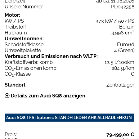
Lieferzeit
ab ca. 11.08.2026
Unsere Nummer
PD042358
Motor:
kW / PS
373 kW / 507 PS
Treibstoff
Benzin
Hubraum
3.996 cm³
Umweltnormen:
Schadstoffklasse
Euro6d
Umweltplakette
4 (Green)
Verbrauch und Emissionen nach WLTP:
Kraftstoffverbr. komb.
12,5 l/100km
CO
-Emissionen komb.
284 g/km
2
CO
-Klasse
G
2
Standort
Zentrallager
Details zum Audi SQ8 anzeigen
Audi SQ8 TFSI tiptronic STANDH LEDER AHK ALLRADLENKUN
Preis:
79.499,00 €