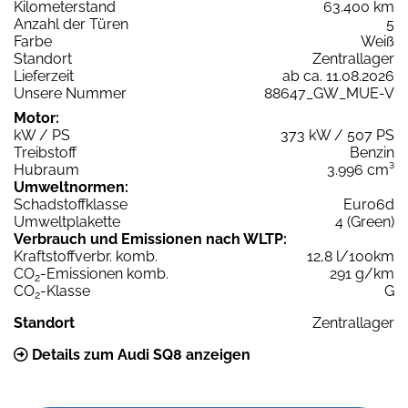
Kilometerstand
63.400 km
Anzahl der Türen
5
Farbe
Weiß
Standort
Zentrallager
Lieferzeit
ab ca. 11.08.2026
Unsere Nummer
88647_GW_MUE-V
Motor:
kW / PS
373 kW / 507 PS
Treibstoff
Benzin
Hubraum
3.996 cm³
Umweltnormen:
Schadstoffklasse
Euro6d
Umweltplakette
4 (Green)
Verbrauch und Emissionen nach WLTP:
Kraftstoffverbr. komb.
12,8 l/100km
CO
-Emissionen komb.
291 g/km
2
CO
-Klasse
G
2
Standort
Zentrallager
Details zum Audi SQ8 anzeigen