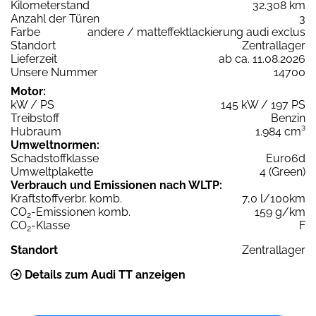
Kilometerstand
32.308 km
Anzahl der Türen
3
Farbe
andere / matteffektlackierung audi exclus
Standort
Zentrallager
Lieferzeit
ab ca. 11.08.2026
Unsere Nummer
14700
Motor:
kW / PS
145 kW / 197 PS
Treibstoff
Benzin
Hubraum
1.984 cm³
Umweltnormen:
Schadstoffklasse
Euro6d
Umweltplakette
4 (Green)
Verbrauch und Emissionen nach WLTP:
Kraftstoffverbr. komb.
7,0 l/100km
CO
-Emissionen komb.
159 g/km
2
CO
-Klasse
F
2
Standort
Zentrallager
Details zum Audi TT anzeigen