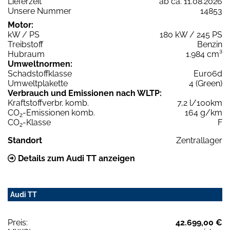
Lieferzeit
ab ca. 11.08.2026
Unsere Nummer
14853
Motor:
kW / PS
180 kW / 245 PS
Treibstoff
Benzin
Hubraum
1.984 cm³
Umweltnormen:
Schadstoffklasse
Euro6d
Umweltplakette
4 (Green)
Verbrauch und Emissionen nach WLTP:
Kraftstoffverbr. komb.
7,2 l/100km
CO
-Emissionen komb.
164 g/km
2
CO
-Klasse
F
2
Standort
Zentrallager
Details zum Audi TT anzeigen
Audi TT
Preis:
42.699,00 €