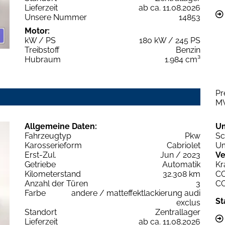
Lieferzeit
ab ca. 11.08.2026
Unsere Nummer
14853
Motor:
kW / PS
180 kW / 245 PS
Treibstoff
Benzin
Hubraum
1.984 cm³
Pr
M
Allgemeine Daten:
U
Fahrzeugtyp
Pkw
Sc
Karosserieform
Cabriolet
Um
Erst-Zul.
Jun / 2023
Ve
Getriebe
Automatik
Kr
Kilometerstand
32.308 km
C
Anzahl der Türen
3
C
Farbe
andere / matteffektlackierung audi
St
exclus
Standort
Zentrallager
Lieferzeit
ab ca. 11.08.2026