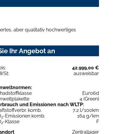
rtes, aber qualitativ hochwertiges
Sie Ihr Angebot an
eis:
42.999,00 €
WSt:
ausweisbar
mweltnormen:
hadstoffklasse
Euro6d
weltplakette
4 (Green)
rbrauch und Emissionen nach WLTP:
aftstoffverbr. komb.
7,2 l/100km
O
-Emissionen komb.
164 g/km
2
O
-Klasse
F
2
andort
Zentrallager