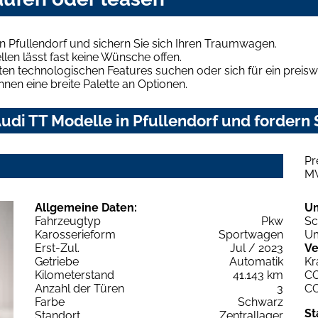
n Pfullendorf und sichern Sie sich Ihren Traumwagen.
len lässt fast keine Wünsche offen.
en technologischen Features suchen oder sich für ein preiswe
hnen eine breite Palette an Optionen.
di TT Modelle in Pfullendorf und fordern 
Pr
M
Allgemeine Daten:
U
Fahrzeugtyp
Pkw
Sc
Karosserieform
Sportwagen
Um
Erst-Zul.
Jul / 2023
Ve
Getriebe
Automatik
Kr
Kilometerstand
41.143 km
C
Anzahl der Türen
3
C
Farbe
Schwarz
St
Standort
Zentrallager