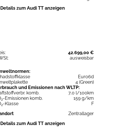
Details zum Audi TT anzeigen
eis:
42.699,00 €
WSt:
ausweisbar
mweltnormen:
hadstoffklasse
Euro6d
weltplakette
4 (Green)
rbrauch und Emissionen nach WLTP:
aftstoffverbr. komb.
7,0 l/100km
O
-Emissionen komb.
159 g/km
2
O
-Klasse
F
2
andort
Zentrallager
Details zum Audi TT anzeigen