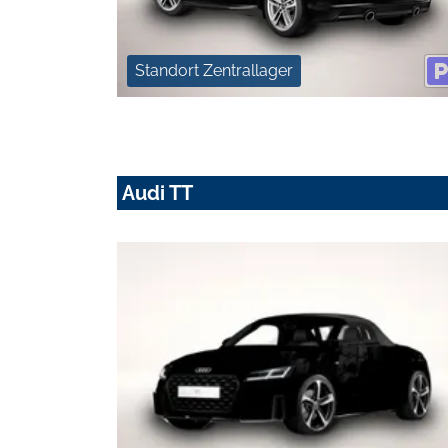
Standort Zentrallager
Audi TT