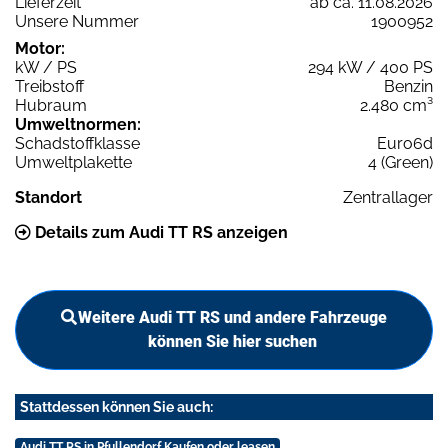
Lieferzeit
ab ca. 11.08.2026
Unsere Nummer
1900952
Motor:
kW / PS
294 kW / 400 PS
Treibstoff
Benzin
Hubraum
2.480 cm³
Umweltnormen:
Schadstoffklasse
Euro6d
Umweltplakette
4 (Green)
Standort
Zentrallager
Details zum Audi TT RS anzeigen
Weitere Audi TT RS und andere Fahrzeuge
können Sie hier suchen
Stattdessen können Sie auch:
Audi TT RS in Pfullendorf Kaufen oder leasen