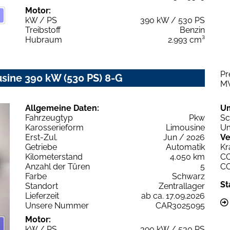
Motor:
kW / PS
390 kW / 530 PS
Treibstoff
Benzin
Hubraum
2.993 cm³
Pr
ne 390 kW (530 PS) 8-G
M
Allgemeine Daten:
U
Fahrzeugtyp
Pkw
Sc
Karosserieform
Limousine
Um
Erst-Zul.
Jun / 2026
Ve
Getriebe
Automatik
Kr
Kilometerstand
4.050 km
C
Anzahl der Türen
5
C
Farbe
Schwarz
St
Standort
Zentrallager
Lieferzeit
ab ca. 17.09.2026
Unsere Nummer
CAR3025095
Motor:
kW / PS
390 kW / 530 PS