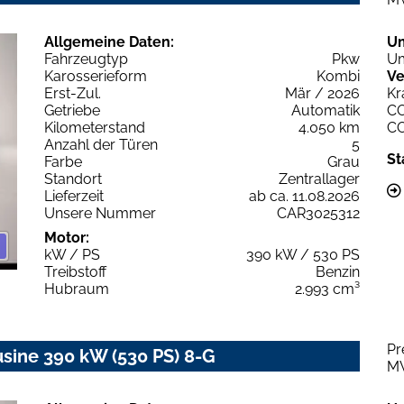
Allgemeine Daten:
U
Fahrzeugtyp
Pkw
Um
Karosserieform
Kombi
Ve
Erst-Zul.
Mär / 2026
Kr
Getriebe
Automatik
C
Kilometerstand
4.050 km
C
Anzahl der Türen
5
St
Farbe
Grau
Standort
Zentrallager
Lieferzeit
ab ca. 11.08.2026
Unsere Nummer
CAR3025312
Motor:
kW / PS
390 kW / 530 PS
Treibstoff
Benzin
Hubraum
2.993 cm³
Pr
ne 390 kW (530 PS) 8-G
M