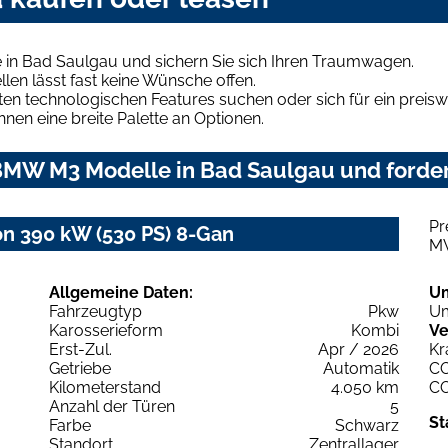
in Bad Saulgau und sichern Sie sich Ihren Traumwagen.
len lässt fast keine Wünsche offen.
en technologischen Features suchen oder sich für ein preiswe
hnen eine breite Palette an Optionen.
MW M3 Modelle in Bad Saulgau und fordern
Pr
 390 kW (530 PS) 8-Gan
M
Allgemeine Daten:
U
Fahrzeugtyp
Pkw
Um
Karosserieform
Kombi
Ve
Erst-Zul.
Apr / 2026
Kr
Getriebe
Automatik
C
Kilometerstand
4.050 km
C
Anzahl der Türen
5
St
Farbe
Schwarz
Standort
Zentrallager