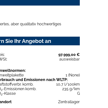
rtes, aber qualitativ hochwertiges
 Sie Ihr Angebot an
eis:
97.999,00 €
WSt:
ausweisbar
mweltnormen:
weltplakette
1 (None)
rbrauch und Emissionen nach WLTP:
aftstoffverbr. komb.
10,7 l/100km
O
-Emissionen komb.
235 g/km
2
O
-Klasse
G
2
andort
Zentrallager