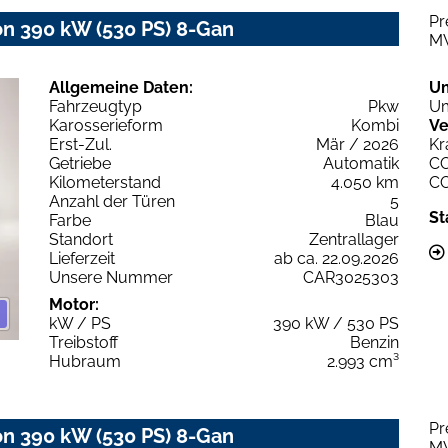
Pr
 390 kW (530 PS) 8-Gan
M
Allgemeine Daten:
U
Fahrzeugtyp
Pkw
Um
Karosserieform
Kombi
Ve
Erst-Zul.
Mär / 2026
Kr
Getriebe
Automatik
C
Kilometerstand
4.050 km
C
Anzahl der Türen
5
St
Farbe
Blau
Standort
Zentrallager
Lieferzeit
ab ca. 22.09.2026
Unsere Nummer
CAR3025303
Motor:
kW / PS
390 kW / 530 PS
Treibstoff
Benzin
Hubraum
2.993 cm³
Pr
 390 kW (530 PS) 8-Gan
M