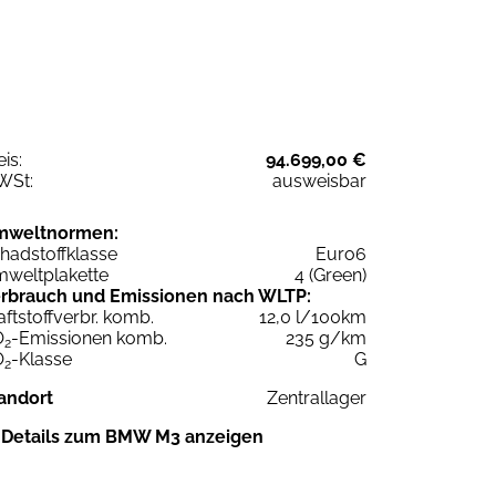
eis:
94.699,00 €
WSt:
ausweisbar
mweltnormen:
hadstoffklasse
Euro6
weltplakette
4 (Green)
rbrauch und Emissionen nach WLTP:
aftstoffverbr. komb.
12,0 l/100km
O
-Emissionen komb.
235 g/km
2
O
-Klasse
G
2
andort
Zentrallager
Details zum BMW M3 anzeigen