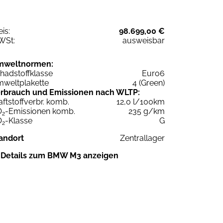
eis:
98.699,00 €
WSt:
ausweisbar
mweltnormen:
hadstoffklasse
Euro6
weltplakette
4 (Green)
rbrauch und Emissionen nach WLTP:
aftstoffverbr. komb.
12,0 l/100km
O
-Emissionen komb.
235 g/km
2
O
-Klasse
G
2
andort
Zentrallager
Details zum BMW M3 anzeigen