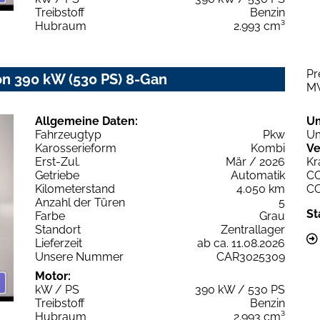
Treibstoff
Benzin
Hubraum
2.993 cm³
Pr
 390 kW (530 PS) 8-Gan
M
Allgemeine Daten:
U
Fahrzeugtyp
Pkw
Um
Karosserieform
Kombi
Ve
Erst-Zul.
Mär / 2026
Kr
Getriebe
Automatik
C
Kilometerstand
4.050 km
C
Anzahl der Türen
5
St
Farbe
Grau
Standort
Zentrallager
Lieferzeit
ab ca. 11.08.2026
Unsere Nummer
CAR3025309
Motor:
kW / PS
390 kW / 530 PS
Treibstoff
Benzin
Hubraum
2.993 cm³