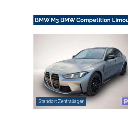
BMW M3 BMW Competition Limousi
Standort Zentrallager