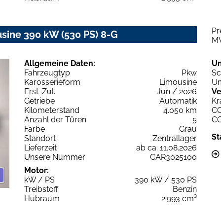
Pr
ne 390 kW (530 PS) 8-G
M
Allgemeine Daten:
U
Fahrzeugtyp
Pkw
Sc
Karosserieform
Limousine
Um
Erst-Zul.
Jun / 2026
Ve
Getriebe
Automatik
Kr
Kilometerstand
4.050 km
C
Anzahl der Türen
5
C
Farbe
Grau
St
Standort
Zentrallager
Lieferzeit
ab ca. 11.08.2026
Unsere Nummer
CAR3025100
Motor:
kW / PS
390 kW / 530 PS
Treibstoff
Benzin
Hubraum
2.993 cm³