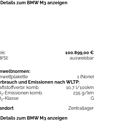
Details zum BMW M3 anzeigen
eis:
100.899,00 €
WSt:
ausweisbar
mweltnormen:
weltplakette
1 (None)
rbrauch und Emissionen nach WLTP:
aftstoffverbr. komb.
10,7 l/100km
O
-Emissionen komb.
235 g/km
2
O
-Klasse
G
2
andort
Zentrallager
Details zum BMW M3 anzeigen