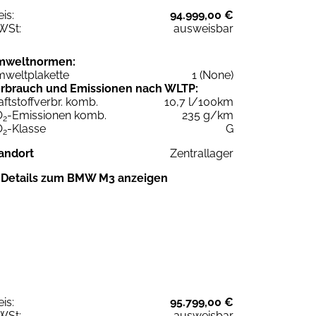
eis:
94.999,00 €
WSt:
ausweisbar
mweltnormen:
weltplakette
1 (None)
rbrauch und Emissionen nach WLTP:
aftstoffverbr. komb.
10,7 l/100km
O
-Emissionen komb.
235 g/km
2
O
-Klasse
G
2
andort
Zentrallager
Details zum BMW M3 anzeigen
eis:
95.799,00 €
WSt:
ausweisbar