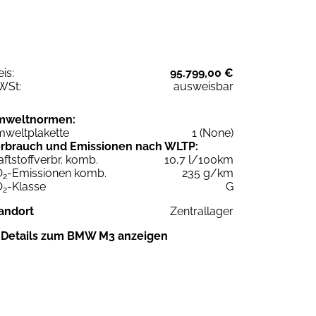
eis:
95.799,00 €
WSt:
ausweisbar
mweltnormen:
weltplakette
1 (None)
rbrauch und Emissionen nach WLTP:
aftstoffverbr. komb.
10,7 l/100km
O
-Emissionen komb.
235 g/km
2
O
-Klasse
G
2
andort
Zentrallager
Details zum BMW M3 anzeigen