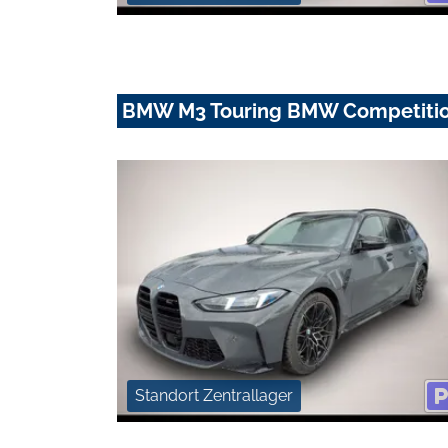
BMW M3 Touring BMW Competition
Standort Zentrallager