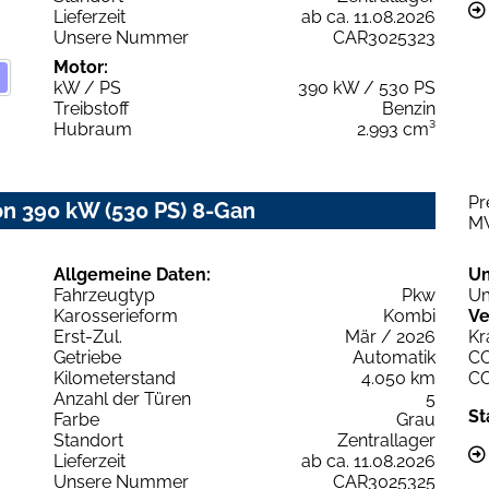
Lieferzeit
ab ca. 11.08.2026
Unsere Nummer
CAR3025323
Motor:
kW / PS
390 kW / 530 PS
Treibstoff
Benzin
Hubraum
2.993 cm³
Pr
 390 kW (530 PS) 8-Gan
M
Allgemeine Daten:
U
Fahrzeugtyp
Pkw
Um
Karosserieform
Kombi
Ve
Erst-Zul.
Mär / 2026
Kr
Getriebe
Automatik
C
Kilometerstand
4.050 km
C
Anzahl der Türen
5
St
Farbe
Grau
Standort
Zentrallager
Lieferzeit
ab ca. 11.08.2026
Unsere Nummer
CAR3025325