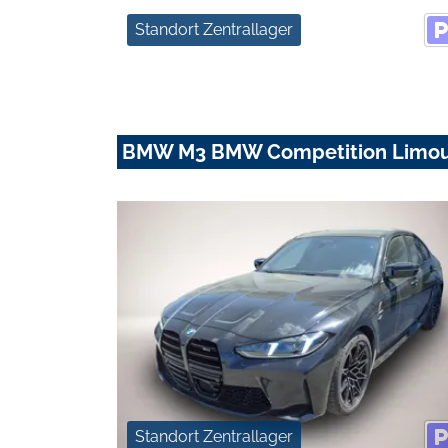
Standort Zentrallager
BMW M3 BMW Competition Limousi
Standort Zentrallager