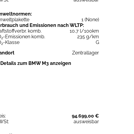
mweltnormen:
weltplakette
1 (None)
rbrauch und Emissionen nach WLTP:
aftstoffverbr. komb.
10,7 l/100km
O
-Emissionen komb.
235 g/km
2
O
-Klasse
G
2
andort
Zentrallager
Details zum BMW M3 anzeigen
eis:
94.699,00 €
WSt:
ausweisbar