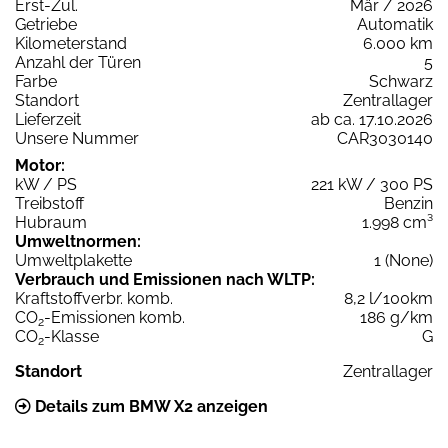
Erst-Zul.
Mär / 2026
Getriebe
Automatik
Kilometerstand
6.000 km
Anzahl der Türen
5
Farbe
Schwarz
Standort
Zentrallager
Lieferzeit
ab ca. 17.10.2026
Unsere Nummer
CAR3030140
Motor:
kW / PS
221 kW / 300 PS
Treibstoff
Benzin
Hubraum
1.998 cm³
Umweltnormen:
Umweltplakette
1 (None)
Verbrauch und Emissionen nach WLTP:
Kraftstoffverbr. komb.
8,2 l/100km
CO
-Emissionen komb.
186 g/km
2
CO
-Klasse
G
2
Standort
Zentrallager
Details zum BMW X2 anzeigen