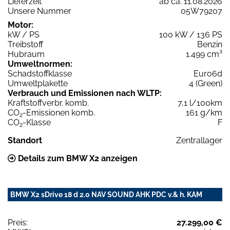
Lieferzeit
ab ca. 11.08.2026
Unsere Nummer
05W79207
Motor:
kW / PS
100 kW / 136 PS
Treibstoff
Benzin
Hubraum
1.499 cm³
Umweltnormen:
Schadstoffklasse
Euro6d
Umweltplakette
4 (Green)
Verbrauch und Emissionen nach WLTP:
Kraftstoffverbr. komb.
7,1 l/100km
CO
-Emissionen komb.
161 g/km
2
CO
-Klasse
F
2
Standort
Zentrallager
Details zum BMW X2 anzeigen
BMW X2 sDrive 18 d 2.0 NAV SOUND AHK PDC v.& h. KAM
Preis:
27.299,00 €