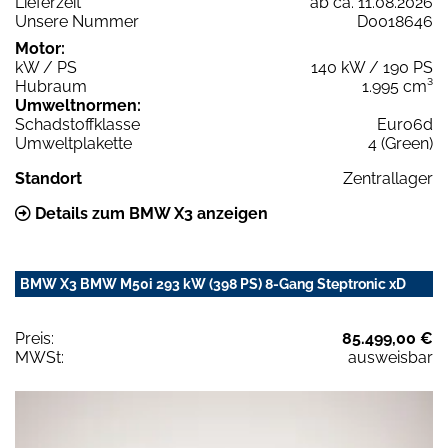
Lieferzeit
ab ca. 11.08.2026
Unsere Nummer
D0018646
Motor:
kW / PS
140 kW / 190 PS
Hubraum
1.995 cm³
Umweltnormen:
Schadstoffklasse
Euro6d
Umweltplakette
4 (Green)
Standort
Zentrallager
Details zum BMW X3 anzeigen
BMW X3 BMW M50i 293 kW (398 PS) 8-Gang Steptronic xD
Preis:
85.499,00 €
MWSt:
ausweisbar