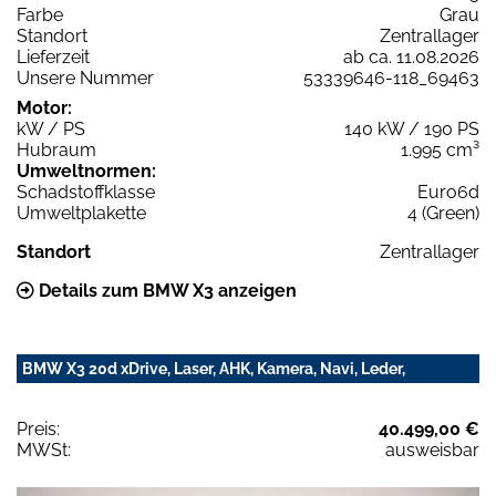
Farbe
Grau
Standort
Zentrallager
Lieferzeit
ab ca. 11.08.2026
Unsere Nummer
53339646-118_69463
Motor:
kW / PS
140 kW / 190 PS
Hubraum
1.995 cm³
Umweltnormen:
Schadstoffklasse
Euro6d
Umweltplakette
4 (Green)
Standort
Zentrallager
Details zum BMW X3 anzeigen
BMW X3 20d xDrive, Laser, AHK, Kamera, Navi, Leder,
Preis:
40.499,00 €
MWSt:
ausweisbar