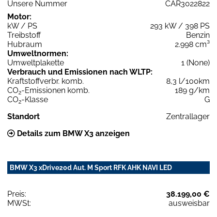
Unsere Nummer
CAR3022822
Motor:
kW / PS
293 kW / 398 PS
Treibstoff
Benzin
Hubraum
2.998 cm³
Umweltnormen:
Umweltplakette
1 (None)
Verbrauch und Emissionen nach WLTP:
Kraftstoffverbr. komb.
8,3 l/100km
CO
-Emissionen komb.
189 g/km
2
CO
-Klasse
G
2
Standort
Zentrallager
Details zum BMW X3 anzeigen
BMW X3 xDrive20d Aut. M Sport RFK AHK NAVI LED
Preis:
38.199,00 €
MWSt:
ausweisbar