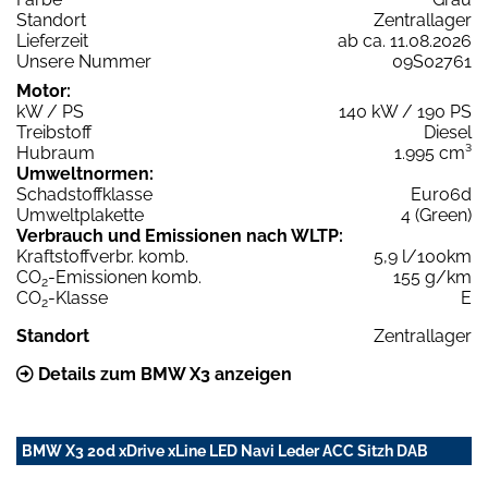
Standort
Zentrallager
Lieferzeit
ab ca. 11.08.2026
Unsere Nummer
09S02761
Motor:
kW / PS
140 kW / 190 PS
Treibstoff
Diesel
Hubraum
1.995 cm³
Umweltnormen:
Schadstoffklasse
Euro6d
Umweltplakette
4 (Green)
Verbrauch und Emissionen nach WLTP:
Kraftstoffverbr. komb.
5,9 l/100km
CO
-Emissionen komb.
155 g/km
2
CO
-Klasse
E
2
Standort
Zentrallager
Details zum BMW X3 anzeigen
BMW X3 20d xDrive xLine LED Navi Leder ACC Sitzh DAB