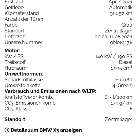
Erst-Zul.
Apr / 2021
Getriebe
Automatik
Kilometerstand
91.657 km
Anzahl der Türen
5
Farbe
Grau
Standort
Zentrallager
Lieferzeit
ab ca. 11.08.2026
Unsere Nummer
0N081178
Motor:
kW / PS
140 kW / 190 PS
Treibstoff
Diesel
Hubraum
1.995 cm³
Umweltnormen:
Schadstoffklasse
Euro6d
Umweltplakette
4 (Green)
Verbrauch und Emissionen nach WLTP:
Kraftstoffverbr. komb.
6,7 l/100km
CO
-Emissionen komb.
174 g/km
2
CO
-Klasse
F
2
Standort
Zentrallager
Details zum BMW X3 anzeigen