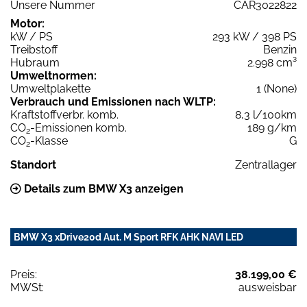
Unsere Nummer
CAR3022822
Motor:
kW / PS
293 kW / 398 PS
Treibstoff
Benzin
Hubraum
2.998 cm³
Umweltnormen:
Umweltplakette
1 (None)
Verbrauch und Emissionen nach WLTP:
Kraftstoffverbr. komb.
8,3 l/100km
CO
-Emissionen komb.
189 g/km
2
CO
-Klasse
G
2
Standort
Zentrallager
Details zum BMW X3 anzeigen
BMW X3 xDrive20d Aut. M Sport RFK AHK NAVI LED
Preis:
38.199,00 €
MWSt:
ausweisbar