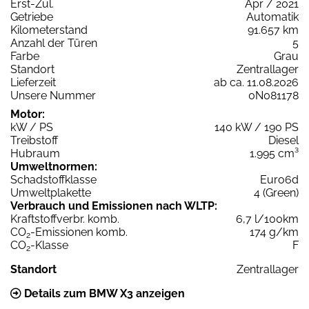
Erst-Zul.
Apr / 2021
Getriebe
Automatik
Kilometerstand
91.657 km
Anzahl der Türen
5
Farbe
Grau
Standort
Zentrallager
Lieferzeit
ab ca. 11.08.2026
Unsere Nummer
0N081178
Motor:
kW / PS
140 kW / 190 PS
Treibstoff
Diesel
Hubraum
1.995 cm³
Umweltnormen:
Schadstoffklasse
Euro6d
Umweltplakette
4 (Green)
Verbrauch und Emissionen nach WLTP:
Kraftstoffverbr. komb.
6,7 l/100km
CO
-Emissionen komb.
174 g/km
2
CO
-Klasse
F
2
Standort
Zentrallager
Details zum BMW X3 anzeigen