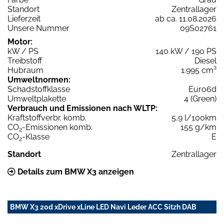
Standort
Zentrallager
Lieferzeit
ab ca. 11.08.2026
Unsere Nummer
09S02761
Motor:
kW / PS
140 kW / 190 PS
Treibstoff
Diesel
Hubraum
1.995 cm³
Umweltnormen:
Schadstoffklasse
Euro6d
Umweltplakette
4 (Green)
Verbrauch und Emissionen nach WLTP:
Kraftstoffverbr. komb.
5,9 l/100km
CO
-Emissionen komb.
155 g/km
2
CO
-Klasse
E
2
Standort
Zentrallager
Details zum BMW X3 anzeigen
BMW X3 20d xDrive xLine LED Navi Leder ACC Sitzh DAB