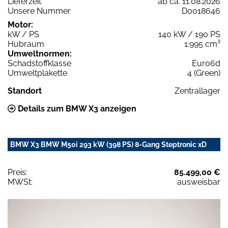
Lieferzeit
ab ca. 11.08.2026
Unsere Nummer
D0018646
Motor:
kW / PS
140 kW / 190 PS
Hubraum
1.995 cm³
Umweltnormen:
Schadstoffklasse
Euro6d
Umweltplakette
4 (Green)
Standort
Zentrallager
Details zum BMW X3 anzeigen
BMW X3 BMW M50i 293 kW (398 PS) 8-Gang Steptronic xD
Preis:
85.499,00 €
MWSt:
ausweisbar