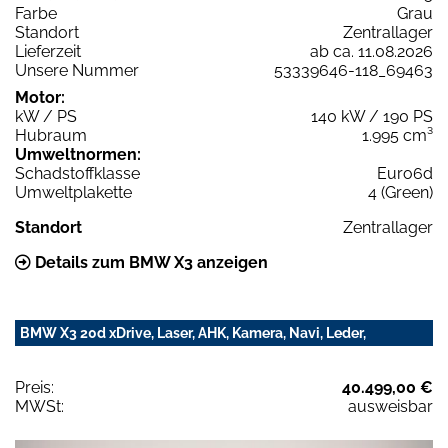
Farbe
Grau
Standort
Zentrallager
Lieferzeit
ab ca. 11.08.2026
Unsere Nummer
53339646-118_69463
Motor:
kW / PS
140 kW / 190 PS
Hubraum
1.995 cm³
Umweltnormen:
Schadstoffklasse
Euro6d
Umweltplakette
4 (Green)
Standort
Zentrallager
Details zum BMW X3 anzeigen
BMW X3 20d xDrive, Laser, AHK, Kamera, Navi, Leder,
Preis:
40.499,00 €
MWSt:
ausweisbar