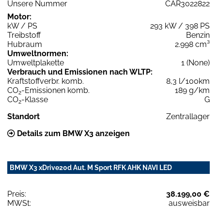
Unsere Nummer
CAR3022822
Motor:
kW / PS
293 kW / 398 PS
Treibstoff
Benzin
Hubraum
2.998 cm³
Umweltnormen:
Umweltplakette
1 (None)
Verbrauch und Emissionen nach WLTP:
Kraftstoffverbr. komb.
8,3 l/100km
CO
-Emissionen komb.
189 g/km
2
CO
-Klasse
G
2
Standort
Zentrallager
Details zum BMW X3 anzeigen
BMW X3 xDrive20d Aut. M Sport RFK AHK NAVI LED
Preis:
38.199,00 €
MWSt:
ausweisbar