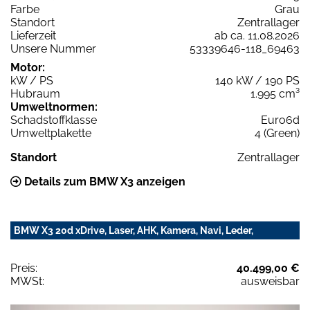
Farbe
Grau
Standort
Zentrallager
Lieferzeit
ab ca. 11.08.2026
Unsere Nummer
53339646-118_69463
Motor:
kW / PS
140 kW / 190 PS
Hubraum
1.995 cm³
Umweltnormen:
Schadstoffklasse
Euro6d
Umweltplakette
4 (Green)
Standort
Zentrallager
Details zum BMW X3 anzeigen
BMW X3 20d xDrive, Laser, AHK, Kamera, Navi, Leder,
Preis:
40.499,00 €
MWSt:
ausweisbar