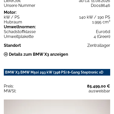
Lieferzeit
ab ca. 11.08.2026
Unsere Nummer
D0018646
Motor:
kW / PS
140 kW / 190 PS
Hubraum
1.995 cm³
Umweltnormen:
Schadstoffklasse
Euro6d
Umweltplakette
4 (Green)
Standort
Zentrallager
Details zum BMW X3 anzeigen
BMW X3 BMW M50i 293 kW (398 PS) 8-Gang Steptronic xD
Preis:
85.499,00 €
MWSt:
ausweisbar