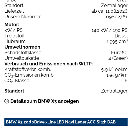
Standort
Zentrallager
Lieferzeit
ab ca. 11.08.2026
Unsere Nummer
09S02761
Motor:
kW / PS
140 kW / 190 PS
Treibstoff
Diesel
Hubraum
1.995 cm³
Umweltnormen:
Schadstoffklasse
Euro6d
Umweltplakette
4 (Green)
Verbrauch und Emissionen nach WLTP:
Kraftstoffverbr. komb.
5,9 l/100km
CO
-Emissionen komb.
155 g/km
2
CO
-Klasse
E
2
Standort
Zentrallager
Details zum BMW X3 anzeigen
BMW X3 20d xDrive xLine LED Navi Leder ACC Sitzh DAB