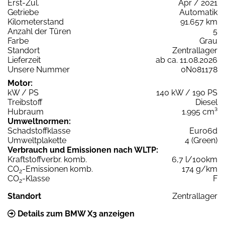
Erst-Zul.
Apr / 2021
Getriebe
Automatik
Kilometerstand
91.657 km
Anzahl der Türen
5
Farbe
Grau
Standort
Zentrallager
Lieferzeit
ab ca. 11.08.2026
Unsere Nummer
0N081178
Motor:
kW / PS
140 kW / 190 PS
Treibstoff
Diesel
Hubraum
1.995 cm³
Umweltnormen:
Schadstoffklasse
Euro6d
Umweltplakette
4 (Green)
Verbrauch und Emissionen nach WLTP:
Kraftstoffverbr. komb.
6,7 l/100km
CO
-Emissionen komb.
174 g/km
2
CO
-Klasse
F
2
Standort
Zentrallager
Details zum BMW X3 anzeigen