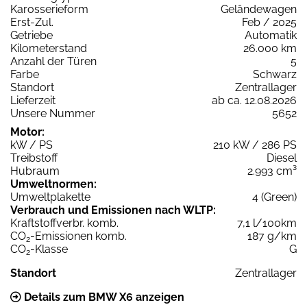
Karosserieform
Geländewagen
Erst-Zul.
Feb / 2025
Getriebe
Automatik
Kilometerstand
26.000 km
Anzahl der Türen
5
Farbe
Schwarz
Standort
Zentrallager
Lieferzeit
ab ca. 12.08.2026
Unsere Nummer
5652
Motor:
kW / PS
210 kW / 286 PS
Treibstoff
Diesel
Hubraum
2.993 cm³
Umweltnormen:
Umweltplakette
4 (Green)
Verbrauch und Emissionen nach WLTP:
Kraftstoffverbr. komb.
7,1 l/100km
CO
-Emissionen komb.
187 g/km
2
CO
-Klasse
G
2
Standort
Zentrallager
Details zum BMW X6 anzeigen