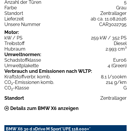
Anzahl der Türen
5
Farbe
Grau
Standort
Zentrallager
Lieferzeit
ab ca. 11.08.2026
Unsere Nummer
CAR3022795
Motor:
kW / PS
259 kW / 352 PS
Treibstoff
Diesel
Hubraum
2.993 cm³
Umweltnormen:
Schadstoffklasse
Euro6
Umweltplakette
4 (Green)
Verbrauch und Emissionen nach WLTP:
Kraftstoffverbr. komb.
8,1 l/100km
CO
-Emissionen komb.
214 g/km
2
CO
-Klasse
G
2
Standort
Zentrallager
Details zum BMW X6 anzeigen
BMW X6 30 d xDrive M Sport*UPE 118.000¤*