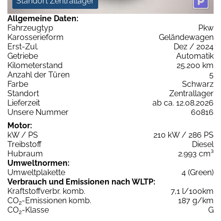
Standort Zentrallager
Allgemeine Daten:
Fahrzeugtyp
Pkw
Karosserieform
Geländewagen
Erst-Zul.
Dez / 2024
Getriebe
Automatik
Kilometerstand
25.200 km
Anzahl der Türen
5
Farbe
Schwarz
Standort
Zentrallager
Lieferzeit
ab ca. 12.08.2026
Unsere Nummer
60816
Motor:
kW / PS
210 kW / 286 PS
Treibstoff
Diesel
Hubraum
2.993 cm³
Umweltnormen:
Umweltplakette
4 (Green)
Verbrauch und Emissionen nach WLTP:
Kraftstoffverbr. komb.
7,1 l/100km
CO
-Emissionen komb.
187 g/km
2
CO
-Klasse
G
2