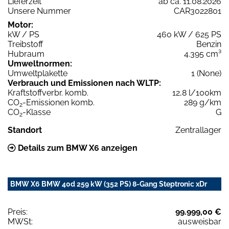
Lieferzeit
ab ca. 11.08.2026
Unsere Nummer
CAR3022801
Motor:
kW / PS
460 kW / 625 PS
Treibstoff
Benzin
Hubraum
4.395 cm³
Umweltnormen:
Umweltplakette
1 (None)
Verbrauch und Emissionen nach WLTP:
Kraftstoffverbr. komb.
12,8 l/100km
CO
-Emissionen komb.
289 g/km
2
CO
-Klasse
G
2
Standort
Zentrallager
Details zum BMW X6 anzeigen
BMW X6 BMW 40d 259 kW (352 PS) 8-Gang Steptronic xDr
Preis:
99.999,00 €
MWSt:
ausweisbar