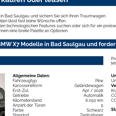
in Bad Saulgau und sichern Sie sich Ihren Traumwagen.
len lässt fast keine Wünsche offen.
en technologischen Features suchen oder sich für ein preiswe
hnen eine breite Palette an Optionen.
MW X7 Modelle in Bad Saulgau und fordern
Pr
M
Allgemeine Daten:
U
Fahrzeugtyp
Pkw
Um
Karosserieform
Geländewagen
Ve
Erst-Zul.
Apr / 2026
Kr
Getriebe
Automatik
C
Kilometerstand
6.050 km
C
Anzahl der Türen
5
St
Farbe
Schwarz
Standort
Zentrallager