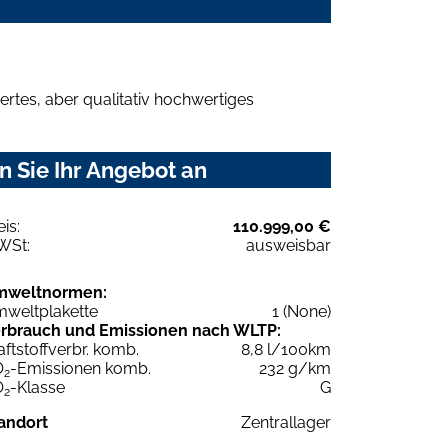
rtes, aber qualitativ hochwertiges
 Sie Ihr Angebot an
eis:
110.999,00 €
WSt:
ausweisbar
mweltnormen:
weltplakette
1 (None)
rbrauch und Emissionen nach WLTP:
aftstoffverbr. komb.
8,8 l/100km
O
-Emissionen komb.
232 g/km
2
O
-Klasse
G
2
andort
Zentrallager