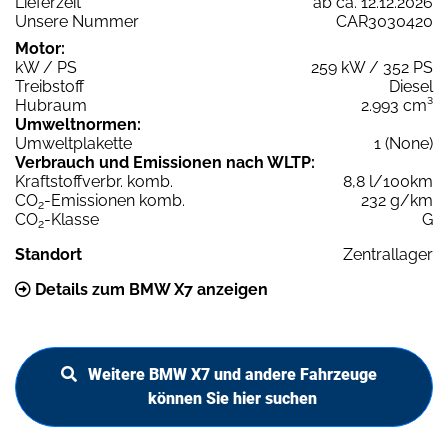
Lieferzeit
ab ca. 12.12.2026
Unsere Nummer
CAR3030420
Motor:
kW / PS
259 kW / 352 PS
Treibstoff
Diesel
Hubraum
2.993 cm³
Umweltnormen:
Umweltplakette
1 (None)
Verbrauch und Emissionen nach WLTP:
Kraftstoffverbr. komb.
8,8 l/100km
CO
-Emissionen komb.
232 g/km
2
CO
-Klasse
G
2
Standort
Zentrallager
Details zum BMW X7 anzeigen
Weitere BMW X7 und andere Fahrzeuge
können Sie hier suchen