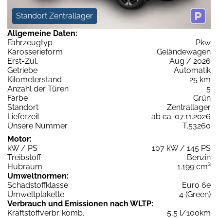
Standort Zentrallager
Allgemeine Daten:
Fahrzeugtyp
Pkw
Karosserieform
Geländewagen
Erst-Zul.
Aug / 2026
Getriebe
Automatik
Kilometerstand
25 km
Anzahl der Türen
5
Farbe
Grün
Standort
Zentrallager
Lieferzeit
ab ca. 07.11.2026
Unsere Nummer
T.53260
Motor:
kW / PS
107 kW / 145 PS
Treibstoff
Benzin
Hubraum
1.199 cm³
Umweltnormen:
Schadstoffklasse
Euro 6e
Umweltplakette
4 (Green)
Verbrauch und Emissionen nach WLTP:
Kraftstoffverbr. komb.
5,5 l/100km