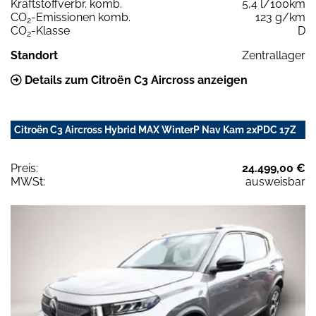
Kraftstoffverbr. komb.
5,4 l/100km
CO
-Emissionen komb.
123 g/km
2
CO
-Klasse
D
2
Standort
Zentrallager
Details zum Citroën C3 Aircross anzeigen
Citroën C3 Aircross Hybrid MAX WinterP Nav Kam 2xPDC 17Z
Preis:
24.499,00 €
MWSt:
ausweisbar