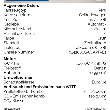
Allgemeine Daten:
Fahrzeugtyp
Pkw
Karosserieform
Geländewagen
Erst-Zul.
Jan / 2026
Getriebe
Automatik
Kilometerstand
7.060 km
Anzahl der Türen
5
Farbe
Grün
Standort
Zentrallager
Lieferzeit
ab ca. 11.08.2026
Unsere Nummer
014266_GW_APF-E2
Motor:
kW / PS
100 kW / 136 PS
Treibstoff
Benzin
Hubraum
1.199 cm³
Umweltnormen:
Schadstoffklasse
Euro 6e
Verbrauch und Emissionen nach WLTP:
Kraftstoffverbr. komb.
5,3 l/100km
CO
-Emissionen komb.
120 g/km
2
CO
-Klasse
D
2
Standort
Zentrallager