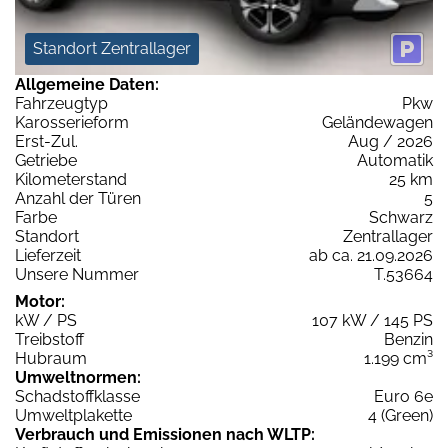
Standort Zentrallager
Allgemeine Daten:
Fahrzeugtyp
Pkw
Karosserieform
Geländewagen
Erst-Zul.
Aug / 2026
Getriebe
Automatik
Kilometerstand
25 km
Anzahl der Türen
5
Farbe
Schwarz
Standort
Zentrallager
Lieferzeit
ab ca. 21.09.2026
Unsere Nummer
T.53664
Motor:
kW / PS
107 kW / 145 PS
Treibstoff
Benzin
Hubraum
1.199 cm³
Umweltnormen:
Schadstoffklasse
Euro 6e
Umweltplakette
4 (Green)
Verbrauch und Emissionen nach WLTP: