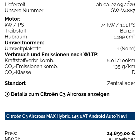
Lieferzeit
ab ca. 22.09.2026
Unsere Nummer
GW-V4887
Motor:
kW / PS
74 kW / 101 PS
Treibstoff
Benzin
Hubraum
1.199 cm³
Umweltnormen:
Umweltplakette
1 (None)
Verbrauch und Emissionen nach WLTP:
Kraftstoffverbr. komb.
6,0 l/100km
CO
-Emissionen komb.
135 g/km
2
CO
-Klasse
D
2
Standort
Zentrallager
Details zum Citroën C3 Aircross anzeigen
Citroën C3 Aircross MAX Hybrid 145 6AT Android Auto*Navi
Preis:
24.899,00 €
MWSt:
ausweisbar