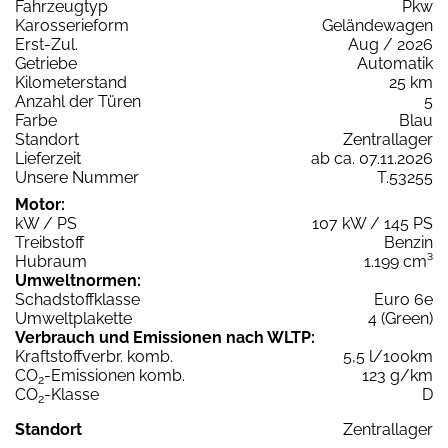
Fahrzeugtyp
Pkw
Karosserieform
Geländewagen
Erst-Zul.
Aug / 2026
Getriebe
Automatik
Kilometerstand
25 km
Anzahl der Türen
5
Farbe
Blau
Standort
Zentrallager
Lieferzeit
ab ca. 07.11.2026
Unsere Nummer
T.53255
Motor:
kW / PS
107 kW / 145 PS
Treibstoff
Benzin
Hubraum
1.199 cm³
Umweltnormen:
Schadstoffklasse
Euro 6e
Umweltplakette
4 (Green)
Verbrauch und Emissionen nach WLTP:
Kraftstoffverbr. komb.
5,5 l/100km
CO
-Emissionen komb.
123 g/km
2
CO
-Klasse
D
2
Standort
Zentrallager