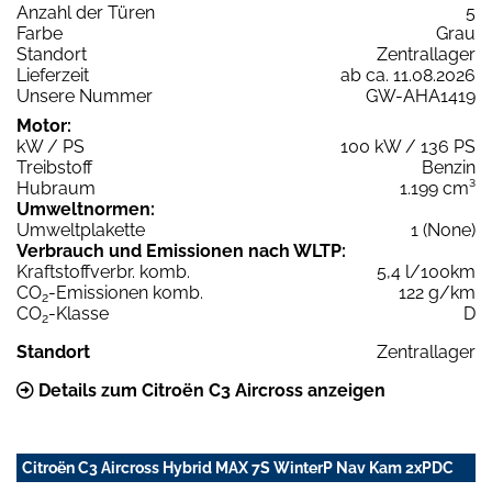
Anzahl der Türen
5
Farbe
Grau
Standort
Zentrallager
Lieferzeit
ab ca. 11.08.2026
Unsere Nummer
GW-AHA1419
Motor:
kW / PS
100 kW / 136 PS
Treibstoff
Benzin
Hubraum
1.199 cm³
Umweltnormen:
Umweltplakette
1 (None)
Verbrauch und Emissionen nach WLTP:
Kraftstoffverbr. komb.
5,4 l/100km
CO
-Emissionen komb.
122 g/km
2
CO
-Klasse
D
2
Standort
Zentrallager
Details zum Citroën C3 Aircross anzeigen
Citroën C3 Aircross Hybrid MAX 7S WinterP Nav Kam 2xPDC