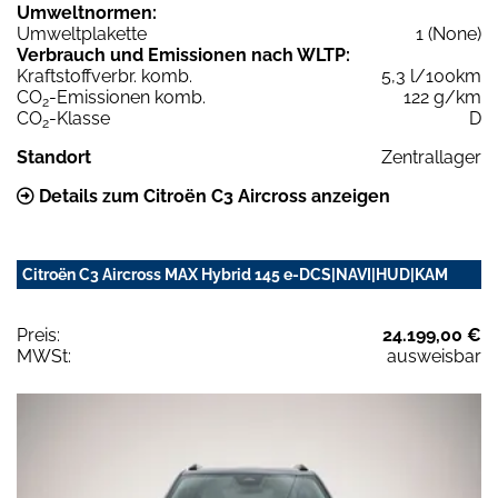
Umweltnormen:
Umweltplakette
1 (None)
Verbrauch und Emissionen nach WLTP:
Kraftstoffverbr. komb.
5,3 l/100km
CO
-Emissionen komb.
122 g/km
2
CO
-Klasse
D
2
Standort
Zentrallager
Details zum Citroën C3 Aircross anzeigen
Citroën C3 Aircross MAX Hybrid 145 e-DCS|NAVI|HUD|KAM
Preis:
24.199,00 €
MWSt:
ausweisbar