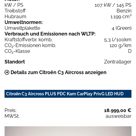
kW / PS
107 kW / 145 PS
Treibstoff
Benzin
Hubraum
1.199 cm³
Umweltnormen:
Umweltplakette
4 (Green)
Verbrauch und Emissionen nach WLTP:
Kraftstoffverbr. komb.
5,3 l/100km
CO
-Emissionen komb.
120 g/km
2
CO
-Klasse
D
2
Standort
Zentrallager
Details zum Citroën C3 Aircross anzeigen
Citroën C3 Aircross PLUS PDC Kam CarPlay PrivG LED HUD
Preis:
18.999,00 €
MWSt:
ausweisbar