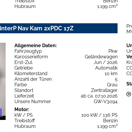
Treibstoff
Benzin
Hubraum
1.199 cm³
Pr
WinterP Nav Kam 2xPDC 17Z
M
Allgemeine Daten:
U
Fahrzeugtyp
Pkw
Um
Karosserieform
Geländewagen
Ve
Erst-Zul.
Jun / 2026
Kr
Getriebe
Automatik
C
Kilometerstand
10 km
C
Anzahl der Türen
5
St
Farbe
Grau
Standort
Zentrallager
Lieferzeit
ab ca. 07.10.2026
Unsere Nummer
GW-V3094
Motor:
kW / PS
100 kW / 136 PS
Treibstoff
Benzin
Hubraum
1.199 cm³