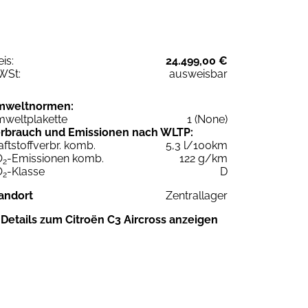
eis:
24.499,00 €
WSt:
ausweisbar
mweltnormen:
weltplakette
1 (None)
rbrauch und Emissionen nach WLTP:
aftstoffverbr. komb.
5,3 l/100km
O
-Emissionen komb.
122 g/km
2
O
-Klasse
D
2
andort
Zentrallager
Details zum Citroën C3 Aircross anzeigen