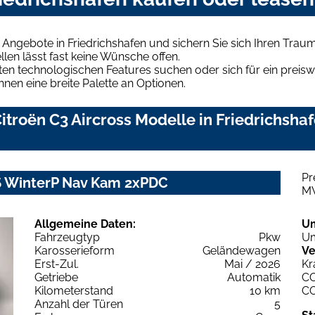
 Angebote in Friedrichshafen und sichern Sie sich Ihren Tra
len lässt fast keine Wünsche offen.
en technologischen Features suchen oder sich für ein preiswe
hnen eine breite Palette an Optionen.
troën C3 Aircross Modelle in Friedrichshaf
Pr
7S WinterP Nav Kam 2xPDC
M
Allgemeine Daten:
U
Fahrzeugtyp
Pkw
Um
Karosserieform
Geländewagen
Ve
Erst-Zul.
Mai / 2026
Kr
Getriebe
Automatik
C
Kilometerstand
10 km
C
Anzahl der Türen
5