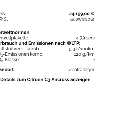
eis:
24.199,00 €
WSt:
ausweisbar
mweltnormen:
weltplakette
4 (Green)
rbrauch und Emissionen nach WLTP:
aftstoffverbr. komb.
5,3 l/100km
O
-Emissionen komb.
120 g/km
2
O
-Klasse
D
2
andort
Zentrallager
Details zum Citroën C3 Aircross anzeigen