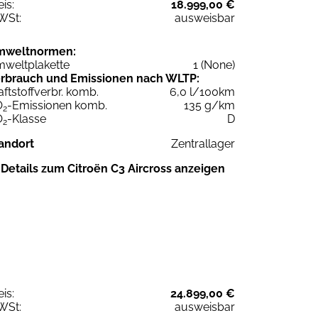
eis:
18.999,00 €
WSt:
ausweisbar
mweltnormen:
weltplakette
1 (None)
rbrauch und Emissionen nach WLTP:
aftstoffverbr. komb.
6,0 l/100km
O
-Emissionen komb.
135 g/km
2
O
-Klasse
D
2
andort
Zentrallager
Details zum Citroën C3 Aircross anzeigen
eis:
24.899,00 €
WSt:
ausweisbar