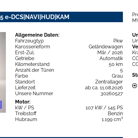
Pr
145 e-DCS|NAVI|HUD|KAM
M
Allgemeine Daten:
U
Fahrzeugtyp
Pkw
Um
Karosserieform
Geländewagen
Ve
Erst-Zul.
Mär / 2026
Kr
Getriebe
Automatik
C
Kilometerstand
50 km
C
Anzahl der Türen
5
St
Farbe
Grau
Standort
Zentrallager
Lieferzeit
ab ca. 11.08.2026
Unsere Nummer
30260527
Motor:
kW / PS
107 kW / 145 PS
Treibstoff
Benzin
Hubraum
1.199 cm³