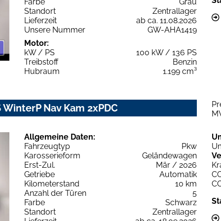
St
Farbe
Grau
Standort
Zentrallager
Lieferzeit
ab ca. 11.08.2026
Unsere Nummer
GW-AHA1419
Motor:
kW / PS
100 kW / 136 PS
Treibstoff
Benzin
Hubraum
1.199 cm³
Pr
7S WinterP Nav Kam 2xPDC
M
Allgemeine Daten:
U
Fahrzeugtyp
Pkw
Um
Karosserieform
Geländewagen
Ve
Erst-Zul.
Mär / 2026
Kr
Getriebe
Automatik
C
Kilometerstand
10 km
C
Anzahl der Türen
5
St
Farbe
Schwarz
Standort
Zentrallager