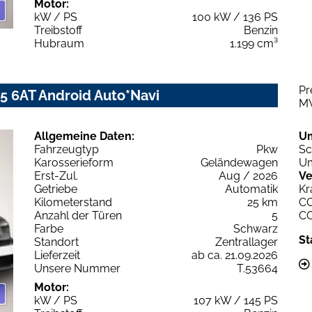
Motor:
kW / PS
100 kW / 136 PS
Treibstoff
Benzin
Hubraum
1.199 cm³
Pr
45 6AT Android Auto*Navi
M
Allgemeine Daten:
U
Fahrzeugtyp
Pkw
Sc
Karosserieform
Geländewagen
Um
Erst-Zul.
Aug / 2026
Ve
Getriebe
Automatik
Kr
Kilometerstand
25 km
C
Anzahl der Türen
5
C
Farbe
Schwarz
St
Standort
Zentrallager
Lieferzeit
ab ca. 21.09.2026
Unsere Nummer
T.53664
Motor:
kW / PS
107 kW / 145 PS