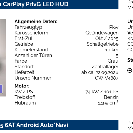
Pr
m CarPlay PrivG LED HUD
M
Allgemeine Daten:
U
Fahrzeugtyp
Pkw
Um
Karosserieform
Geländewagen
Ve
Erst-Zul.
Okt / 2025
Kr
Getriebe
Schaltgetriebe
C
Kilometerstand
10 km
C
Anzahl der Türen
5
St
Farbe
Grau
Standort
Zentrallager
Lieferzeit
ab ca. 22.09.2026
Unsere Nummer
GW-V4887
Motor:
kW / PS
74 kW / 101 PS
Treibstoff
Benzin
Hubraum
1.199 cm³
Pr
45 6AT Android Auto*Navi
M