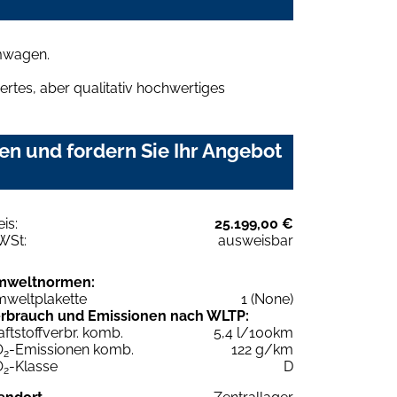
umwagen.
rtes, aber qualitativ hochwertiges
en und fordern Sie Ihr Angebot
eis:
25.199,00 €
WSt:
ausweisbar
mweltnormen:
weltplakette
1 (None)
rbrauch und Emissionen nach WLTP:
aftstoffverbr. komb.
5,4 l/100km
O
-Emissionen komb.
122 g/km
2
O
-Klasse
D
2