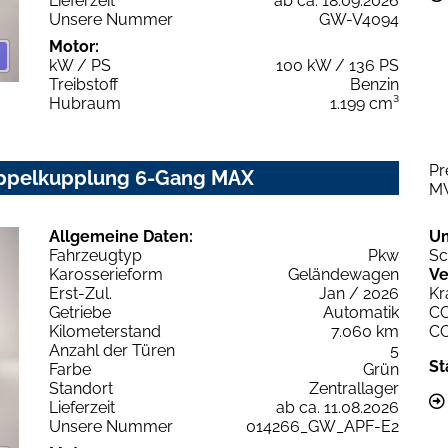
Lieferzeit
ab ca. 18.09.2026
Unsere Nummer
GW-V4094
Motor:
kW / PS
100 kW / 136 PS
Treibstoff
Benzin
Hubraum
1.199 cm³
Pr
Doppelkupplung 6-Gang MAX
M
Allgemeine Daten:
U
Fahrzeugtyp
Pkw
Sc
Karosserieform
Geländewagen
Ve
Erst-Zul.
Jan / 2026
Kr
Getriebe
Automatik
C
Kilometerstand
7.060 km
C
Anzahl der Türen
5
St
Farbe
Grün
Standort
Zentrallager
Lieferzeit
ab ca. 11.08.2026
Unsere Nummer
014266_GW_APF-E2