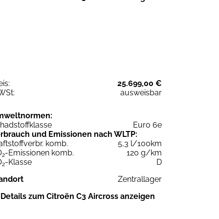
eis:
25.699,00 €
WSt:
ausweisbar
mweltnormen:
hadstoffklasse
Euro 6e
rbrauch und Emissionen nach WLTP:
aftstoffverbr. komb.
5,3 l/100km
O
-Emissionen komb.
120 g/km
2
O
-Klasse
D
2
andort
Zentrallager
Details zum Citroën C3 Aircross anzeigen