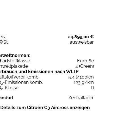
eis:
24.899,00 €
WSt:
ausweisbar
mweltnormen:
hadstoffklasse
Euro 6e
weltplakette
4 (Green)
rbrauch und Emissionen nach WLTP:
aftstoffverbr. komb.
5,4 l/100km
O
-Emissionen komb.
123 g/km
2
O
-Klasse
D
2
andort
Zentrallager
Details zum Citroën C3 Aircross anzeigen