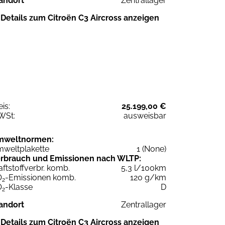
andort
Zentrallager
Details zum Citroën C3 Aircross anzeigen
eis:
25.199,00 €
WSt:
ausweisbar
mweltnormen:
weltplakette
1 (None)
rbrauch und Emissionen nach WLTP:
aftstoffverbr. komb.
5,3 l/100km
O
-Emissionen komb.
120 g/km
2
O
-Klasse
D
2
andort
Zentrallager
Details zum Citroën C3 Aircross anzeigen