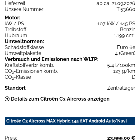
Lieferzeit
ab ca. 21.09.2026
Unsere Nummer
T.53660
Motor:
kW / PS
107 kW / 145 PS
Treibstoff
Benzin
Hubraum
1.199 cm³
Umweltnormen:
Schadstoffklasse
Euro 6e
Umweltplakette
4 (Green)
Verbrauch und Emissionen nach WLTP:
Kraftstoffverbr. komb.
5,4 l/100km
CO
-Emissionen komb.
123 g/km
2
CO
-Klasse
D
2
Standort
Zentrallager
Details zum Citroën C3 Aircross anzeigen
Citroën C3 Aircross MAX Hybrid 145 6AT Android Auto*Navi
Preis:
23.999,00 €