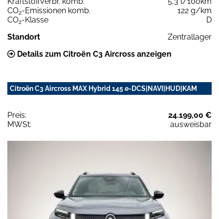
Kraftstoffverbr. komb.
5,3 l/100km
CO
-Emissionen komb.
122 g/km
2
CO
-Klasse
D
2
Standort
Zentrallager
Details zum Citroën C3 Aircross anzeigen
Citroën C3 Aircross MAX Hybrid 145 e-DCS|NAVI|HUD|KAM
Preis:
24.199,00 €
MWSt:
ausweisbar