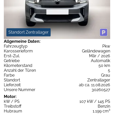
Standort Zentrallager
Allgemeine Daten:
Fahrzeugtyp
Pkw
Karosserieform
Geländewagen
Erst-Zul.
Mär / 2026
Getriebe
Automatik
Kilometerstand
50 km
Anzahl der Türen
5
Farbe
Grau
Standort
Zentrallager
Lieferzeit
ab ca. 11.08.2026
Unsere Nummer
30260527
Motor:
kW / PS
107 kW / 145 PS
Treibstoff
Benzin
Hubraum
1.199 cm³