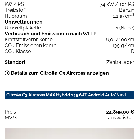
kW / PS
74 kW / 101 PS
Treibstoff
Benzin
Hubraum
1.199 cm³
Umweltnormen:
Umweltplakette
1 (None)
Verbrauch und Emissionen nach WLTP:
Kraftstoffverbr. komb.
6,0 l/100km
CO
-Emissionen komb.
135 g/km
2
CO
-Klasse
D
2
Standort
Zentrallager
Details zum Citroën C3 Aircross anzeigen
Citroën C3 Aircross MAX Hybrid 145 6AT Android Auto*Navi
Preis:
24.899,00 €
MWSt:
ausweisbar