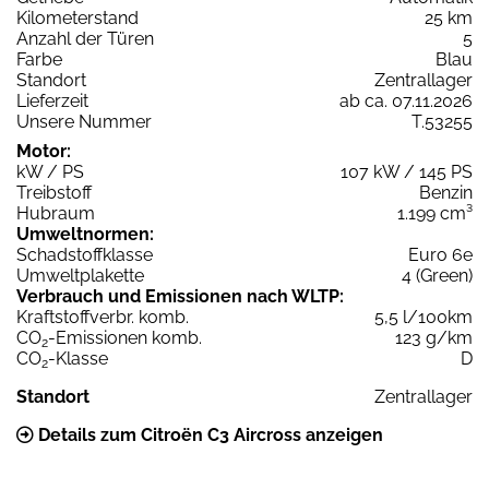
Kilometerstand
25 km
Anzahl der Türen
5
Farbe
Blau
Standort
Zentrallager
Lieferzeit
ab ca. 07.11.2026
Unsere Nummer
T.53255
Motor:
kW / PS
107 kW / 145 PS
Treibstoff
Benzin
Hubraum
1.199 cm³
Umweltnormen:
Schadstoffklasse
Euro 6e
Umweltplakette
4 (Green)
Verbrauch und Emissionen nach WLTP:
Kraftstoffverbr. komb.
5,5 l/100km
CO
-Emissionen komb.
123 g/km
2
CO
-Klasse
D
2
Standort
Zentrallager
Details zum Citroën C3 Aircross anzeigen