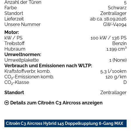
Anzahl der Türen
5
Farbe
Schwarz
Standort
Zentrallager
Lieferzeit
ab ca. 18.09.2026
Unsere Nummer
GW-V4094
Motor:
kW / PS
100 kW / 136 PS
Treibstoff
Benzin
Hubraum
1.199 cm³
Umweltnormen:
Umweltplakette
1 (None)
Verbrauch und Emissionen nach WLTP:
Kraftstoffverbr. komb.
5,3 l/100km
CO
-Emissionen komb.
120 g/km
2
CO
-Klasse
D
2
Standort
Zentrallager
Details zum Citroën C3 Aircross anzeigen
Citroën C3 Aircross Hybrid 145 Doppelkupplung 6-Gang MAX