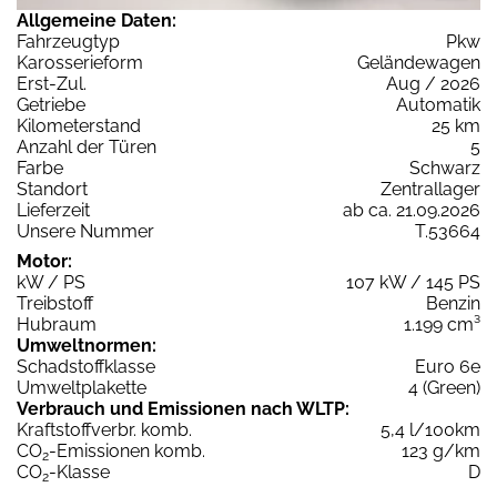
Allgemeine Daten:
Fahrzeugtyp
Pkw
Karosserieform
Geländewagen
Erst-Zul.
Aug / 2026
Getriebe
Automatik
Kilometerstand
25 km
Anzahl der Türen
5
Farbe
Schwarz
Standort
Zentrallager
Lieferzeit
ab ca. 21.09.2026
Unsere Nummer
T.53664
Motor:
kW / PS
107 kW / 145 PS
Treibstoff
Benzin
Hubraum
1.199 cm³
Umweltnormen:
Schadstoffklasse
Euro 6e
Umweltplakette
4 (Green)
Verbrauch und Emissionen nach WLTP:
Kraftstoffverbr. komb.
5,4 l/100km
CO
-Emissionen komb.
123 g/km
2
CO
-Klasse
D
2