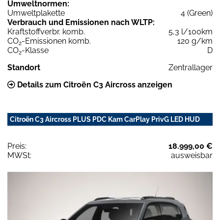
Umweltnormen:
Umweltplakette
4 (Green)
Verbrauch und Emissionen nach WLTP:
Kraftstoffverbr. komb.
5,3 l/100km
CO
-Emissionen komb.
120 g/km
2
CO
-Klasse
D
2
Standort
Zentrallager
Details zum Citroën C3 Aircross anzeigen
Citroën C3 Aircross PLUS PDC Kam CarPlay PrivG LED HUD
Preis:
18.999,00 €
MWSt:
ausweisbar