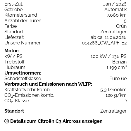
Erst-Zul.
Jan / 2026
Getriebe
Automatik
Kilometerstand
7.060 km
Anzahl der Türen
5
Farbe
Grün
Standort
Zentrallager
Lieferzeit
ab ca. 11.08.2026
Unsere Nummer
014266_GW_APF-E2
Motor:
kW / PS
100 kW / 136 PS
Treibstoff
Benzin
Hubraum
1.199 cm³
Umweltnormen:
Schadstoffklasse
Euro 6e
Verbrauch und Emissionen nach WLTP:
Kraftstoffverbr. komb.
5,3 l/100km
CO
-Emissionen komb.
120 g/km
2
CO
-Klasse
D
2
Standort
Zentrallager
Details zum Citroën C3 Aircross anzeigen