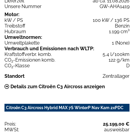
Lieferzeit
ab ca. 11.08.2026
Unsere Nummer
GW-AHA1419
Motor:
kW / PS
100 kW / 136 PS
Treibstoff
Benzin
Hubraum
1.199 cm³
Umweltnormen:
Umweltplakette
1 (None)
Verbrauch und Emissionen nach WLTP:
Kraftstoffverbr. komb.
5,4 l/100km
CO
-Emissionen komb.
122 g/km
2
CO
-Klasse
D
2
Standort
Zentrallager
Details zum Citroën C3 Aircross anzeigen
Citroën C3 Aircross Hybrid MAX 7S WinterP Nav Kam 2xPDC
Preis:
25.199,00 €
MWSt:
ausweisbar