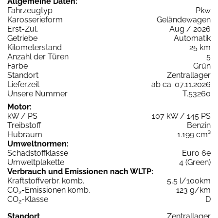
Allgemeine Daten:
Fahrzeugtyp
Pkw
Karosserieform
Geländewagen
Erst-Zul.
Aug / 2026
Getriebe
Automatik
Kilometerstand
25 km
Anzahl der Türen
5
Farbe
Grün
Standort
Zentrallager
Lieferzeit
ab ca. 07.11.2026
Unsere Nummer
T.53260
Motor:
kW / PS
107 kW / 145 PS
Treibstoff
Benzin
Hubraum
1.199 cm³
Umweltnormen:
Schadstoffklasse
Euro 6e
Umweltplakette
4 (Green)
Verbrauch und Emissionen nach WLTP:
Kraftstoffverbr. komb.
5,5 l/100km
CO
-Emissionen komb.
123 g/km
2
CO
-Klasse
D
2
Standort
Zentrallager