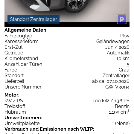
Standort Zentrallager
Allgemeine Daten:
Fahrzeugtyp
Pkw
Karosserieform
Geländewagen
Erst-Zul.
Jun / 2026
Getriebe
Automatik
Kilometerstand
10 km
Anzahl der Türen
5
Farbe
Grau
Standort
Zentrallager
Lieferzeit
ab ca. 07.10.2026
Unsere Nummer
GW-V3094
Motor:
kW / PS
100 kW / 136 PS
Treibstoff
Benzin
Hubraum
1.199 cm³
Umweltnormen:
Umweltplakette
1 (None)
Verbrauch und Emissionen nach WLTP: