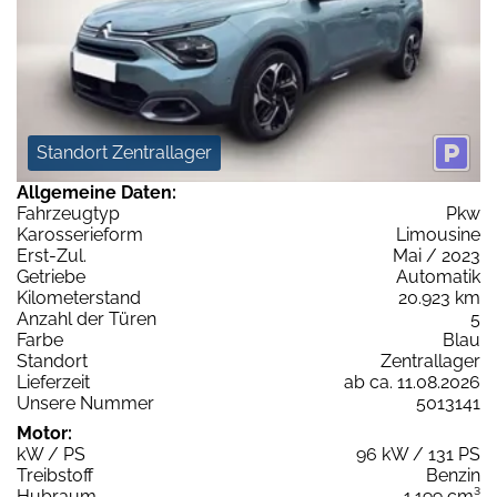
Standort Zentrallager
Allgemeine Daten:
Fahrzeugtyp
Pkw
Karosserieform
Limousine
Erst-Zul.
Mai / 2023
Getriebe
Automatik
Kilometerstand
20.923 km
Anzahl der Türen
5
Farbe
Blau
Standort
Zentrallager
Lieferzeit
ab ca. 11.08.2026
Unsere Nummer
5013141
Motor:
kW / PS
96 kW / 131 PS
Treibstoff
Benzin
Hubraum
1.199 cm³