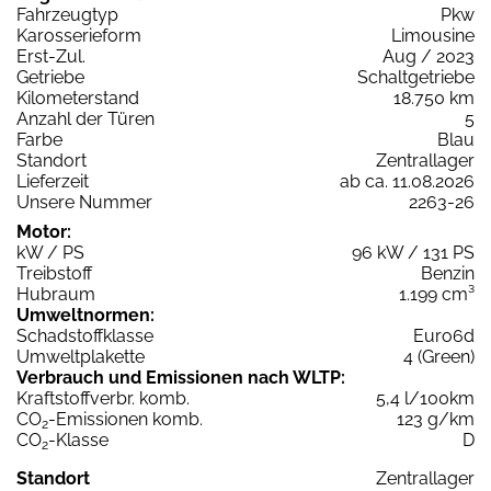
Fahrzeugtyp
Pkw
Karosserieform
Limousine
Erst-Zul.
Aug / 2023
Getriebe
Schaltgetriebe
Kilometerstand
18.750 km
Anzahl der Türen
5
Farbe
Blau
Standort
Zentrallager
Lieferzeit
ab ca. 11.08.2026
Unsere Nummer
2263-26
Motor:
kW / PS
96 kW / 131 PS
Treibstoff
Benzin
Hubraum
1.199 cm³
Umweltnormen:
Schadstoffklasse
Euro6d
Umweltplakette
4 (Green)
Verbrauch und Emissionen nach WLTP:
Kraftstoffverbr. komb.
5,4 l/100km
CO
-Emissionen komb.
123 g/km
2
CO
-Klasse
D
2
Standort
Zentrallager