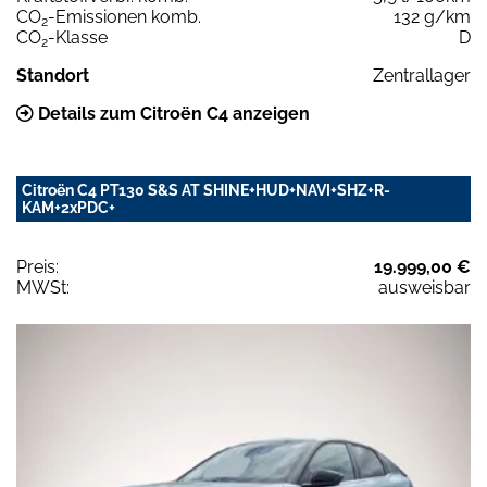
CO
-Emissionen komb.
132 g/km
2
CO
-Klasse
D
2
Standort
Zentrallager
Details zum Citroën C4 anzeigen
Citroën C4 PT130 S&S AT SHINE+HUD+NAVI+SHZ+R-
KAM+2xPDC+
Preis:
19.999,00 €
MWSt:
ausweisbar