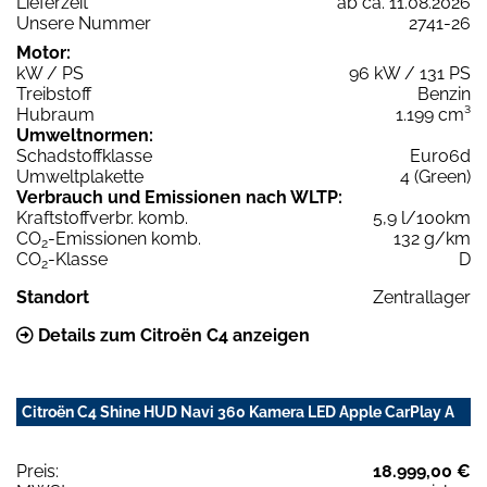
Lieferzeit
ab ca. 11.08.2026
Unsere Nummer
2741-26
Motor:
kW / PS
96 kW / 131 PS
Treibstoff
Benzin
Hubraum
1.199 cm³
Umweltnormen:
Schadstoffklasse
Euro6d
Umweltplakette
4 (Green)
Verbrauch und Emissionen nach WLTP:
Kraftstoffverbr. komb.
5,9 l/100km
CO
-Emissionen komb.
132 g/km
2
CO
-Klasse
D
2
Standort
Zentrallager
Details zum Citroën C4 anzeigen
Citroën C4 Shine HUD Navi 360 Kamera LED Apple CarPlay A
Preis:
18.999,00 €