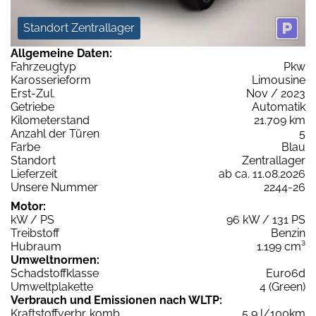
Standort Zentrallager
Allgemeine Daten:
Fahrzeugtyp
Pkw
Karosserieform
Limousine
Erst-Zul.
Nov / 2023
Getriebe
Automatik
Kilometerstand
21.709 km
Anzahl der Türen
5
Farbe
Blau
Standort
Zentrallager
Lieferzeit
ab ca. 11.08.2026
Unsere Nummer
2244-26
Motor:
kW / PS
96 kW / 131 PS
Treibstoff
Benzin
Hubraum
1.199 cm³
Umweltnormen:
Schadstoffklasse
Euro6d
Umweltplakette
4 (Green)
Verbrauch und Emissionen nach WLTP:
Kraftstoffverbr. komb.
5,9 l/100km