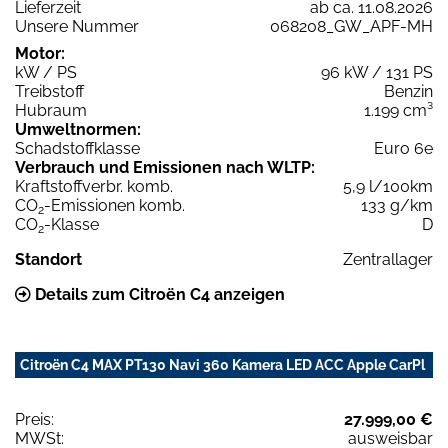
Lieferzeit
ab ca. 11.08.2026
Unsere Nummer
068208_GW_APF-MH
Motor:
kW / PS
96 kW / 131 PS
Treibstoff
Benzin
Hubraum
1.199 cm³
Umweltnormen:
Schadstoffklasse
Euro 6e
Verbrauch und Emissionen nach WLTP:
Kraftstoffverbr. komb.
5,9 l/100km
CO
-Emissionen komb.
133 g/km
2
CO
-Klasse
D
2
Standort
Zentrallager
Details zum Citroën C4 anzeigen
Citroën C4 MAX PT130 Navi 360 Kamera LED ACC Apple CarPl
Preis:
27.999,00 €
MWSt:
ausweisbar