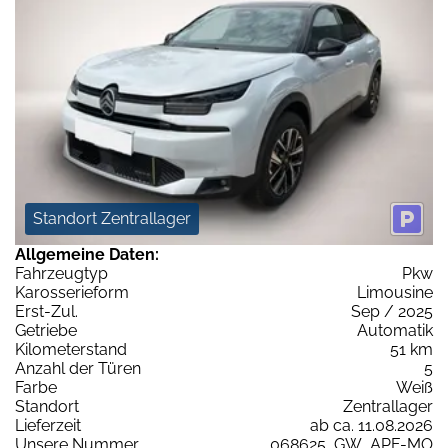
Standort Zentrallager
Allgemeine Daten:
Fahrzeugtyp
Pkw
Karosserieform
Limousine
Erst-Zul.
Sep / 2025
Getriebe
Automatik
Kilometerstand
51 km
Anzahl der Türen
5
Farbe
Weiß
Standort
Zentrallager
Lieferzeit
ab ca. 11.08.2026
Unsere Nummer
068625_GW_APF-MO