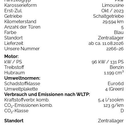
Karosserieform
Limousine
Erst-Zul.
Okt / 2023
Getriebe
Schaltgetriebe
Kilometerstand
29.594 km
Anzahl der Türen
5
Farbe
Blau
Standort
Zentrallager
Lieferzeit
ab ca. 11.08.2026
Unsere Nummer
2266-26
Motor:
kW / PS
96 kW / 131 PS
Treibstoff
Benzin
Hubraum
1.199 cm³
Umweltnormen:
Schadstoffklasse
Euro6d
Umweltplakette
4 (Green)
Verbrauch und Emissionen nach WLTP:
Kraftstoffverbr. komb.
5,4 l/100km
CO
-Emissionen komb.
123 g/km
2
CO
-Klasse
D
2
Standort
Zentrallager