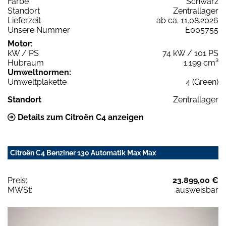
Farbe
Schwarz
Standort
Zentrallager
Lieferzeit
ab ca. 11.08.2026
Unsere Nummer
E005755
Motor:
kW / PS
74 kW / 101 PS
Hubraum
1.199 cm³
Umweltnormen:
Umweltplakette
4 (Green)
Standort
Zentrallager
Details zum Citroën C4 anzeigen
Citroën C4 Benziner 130 Automatik Max Max
Preis:
23.899,00 €
MWSt:
ausweisbar