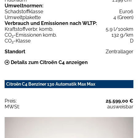
Umweltnormen:
Schadstoffklasse
Euro6
Umweltplakette
4 (Green)
Verbrauch und Emissionen nach WLTP:
Kraftstoffverbr. komb.
5,9 l/100km
CO
-Emissionen komb.
132 g/km
2
CO
-Klasse
D
2
Standort
Zentrallager
Details zum Citroën C4 anzeigen
Citroën C4 Benziner 130 Automatik Max Max
Preis:
25.599,00 €
MWSt:
ausweisbar