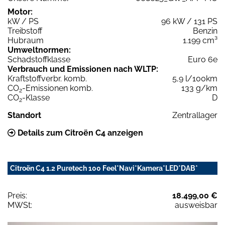
Motor:
kW / PS
96 kW / 131 PS
Treibstoff
Benzin
Hubraum
1.199 cm³
Umweltnormen:
Schadstoffklasse
Euro 6e
Verbrauch und Emissionen nach WLTP:
Kraftstoffverbr. komb.
5,9 l/100km
CO
-Emissionen komb.
133 g/km
2
CO
-Klasse
D
2
Standort
Zentrallager
Details zum Citroën C4 anzeigen
Citroën C4 1.2 Puretech 100 Feel*Navi*Kamera*LED*DAB*
Preis:
18.499,00 €
MWSt:
ausweisbar