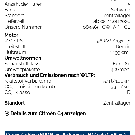
Anzahl der Türen
5
Farbe
Schwarz
Standort
Zentrallager
Lieferzeit
ab ca. 11.08.2026
Unsere Nummer
083565_GW_APF-GE
Motor:
kW / PS
96 kW / 131 PS
Treibstoff
Benzin
Hubraum
1.199 cm³
Umweltnormen:
Schadstoffklasse
Euro 6e
Umweltplakette
4 (Green)
Verbrauch und Emissionen nach WLTP:
Kraftstoffverbr. komb.
5,9 l/100km
CO
-Emissionen komb.
133 g/km
2
CO
-Klasse
D
2
Standort
Zentrallager
Details zum Citroën C4 anzeigen
Citroën C4 Shine HUD Navi 360 Kamera LED Apple CarPlay A