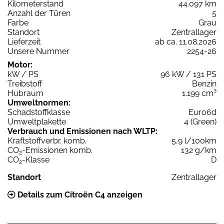
Kilometerstand
44.097 km
Anzahl der Türen
5
Farbe
Grau
Standort
Zentrallager
Lieferzeit
ab ca. 11.08.2026
Unsere Nummer
2254-26
Motor:
kW / PS
96 kW / 131 PS
Treibstoff
Benzin
Hubraum
1.199 cm³
Umweltnormen:
Schadstoffklasse
Euro6d
Umweltplakette
4 (Green)
Verbrauch und Emissionen nach WLTP:
Kraftstoffverbr. komb.
5,9 l/100km
CO
-Emissionen komb.
132 g/km
2
CO
-Klasse
D
2
Standort
Zentrallager
Details zum Citroën C4 anzeigen