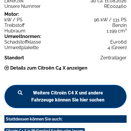
Lieferzeit
ab ca. 11.08.2026
Unsere Nummer
RE002460
Motor:
kW / PS
96 kW / 131 PS
Treibstoff
Benzin
Hubraum
1.199 cm³
Umweltnormen:
Schadstoffklasse
Euro6d
Umweltplakette
4 (Green)
Standort
Zentrallager
Details zum Citroën C4 X anzeigen
Weitere Citroën C4 X und andere
Fahrzeuge können Sie hier suchen
Stattdessen können Sie auch:
Citroën C4 X in Pfullendorf Kaufen oder leasen