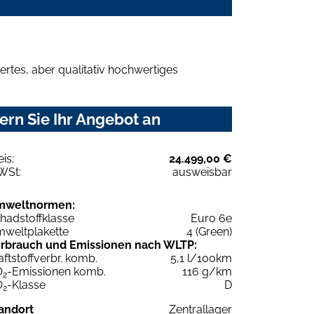
rtes, aber qualitativ hochwertiges
ern Sie Ihr Angebot an
eis:
24.499,00 €
WSt:
ausweisbar
mweltnormen:
hadstoffklasse
Euro 6e
weltplakette
4 (Green)
rbrauch und Emissionen nach WLTP:
aftstoffverbr. komb.
5,1 l/100km
O
-Emissionen komb.
116 g/km
2
O
-Klasse
D
2
andort
Zentrallager