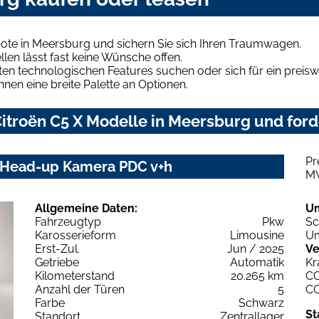
ote in Meersburg und sichern Sie sich Ihren Traumwagen.
len lässt fast keine Wünsche offen.
en technologischen Features suchen oder sich für ein preiswe
hnen eine breite Palette an Optionen.
itroën C5 X Modelle in Meersburg und ford
Pr
i Head-up Kamera PDC v+h
M
Allgemeine Daten:
U
Fahrzeugtyp
Pkw
Sc
Karosserieform
Limousine
Um
Erst-Zul.
Jun / 2025
Ve
Getriebe
Automatik
Kr
Kilometerstand
20.265 km
C
Anzahl der Türen
5
C
Farbe
Schwarz
St
Standort
Zentrallager