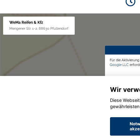
WeMa Reifen & Kfz
Mengener Str. 1-2, 88630 Pfullendorf
Für die Aktivierun
Google LLC
erforde
Wir verw
Diese Webseit
gewährleisten
Notw
akze
© konjunkturmotor.de GmbH 2020 - 2026