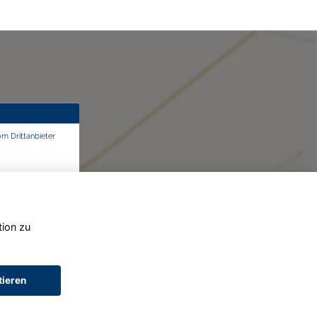
om Drittanbieter
tion zu
tieren
AGB (Service)
AGB (Teile)
AGB (Gebrauchtwagen)
Widerruf