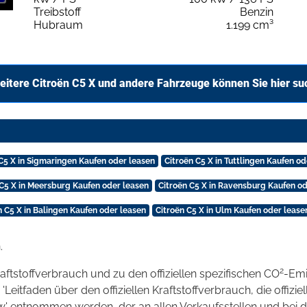
Treibstoff
Benzin
Hubraum
1.199 cm³
eitere Citroën C5 X und andere Fahrzeuge können Sie hier su
 C5 X in Sigmaringen Kaufen oder leasen
Citroën C5 X in Tuttlingen Kaufen od
 C5 X in Meersburg Kaufen oder leasen
Citroën C5 X in Ravensburg Kaufen od
n C5 X in Balingen Kaufen oder leasen
Citroën C5 X in Ulm Kaufen oder lease
.
2
raftstoffverbrauch und zu den offiziellen spezifischen CO
-Emi
tfaden über den offiziellen Kraftstoffverbrauch, die offizie
kw' entnommen werden, der an allen Verkaufsstellen und bei