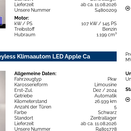
Lieferzeit
ab ca. 11.08.2026
Unsere Nummer
S4800209
Motor:
kW / PS
107 kW / 145 PS
Treibstoff
Benzin
Hubraum
1.199 cm³
Pr
eyless Klimaautom LED Apple Ca
M
Allgemeine Daten:
U
Fahrzeugtyp
Pkw
Um
Karosserieform
Limousine
St
Erst-Zul.
Dez / 2024
Getriebe
Automatik
Kilometerstand
26.939 km
Anzahl der Türen
5
Farbe
Schwarz
Standort
Zentrallager
Lieferzeit
ab ca. 11.08.2026
Unsere Nummer
R4801778