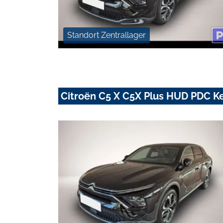
Standort Zentrallager
Citroën C5 X C5X Plus HUD PDC K