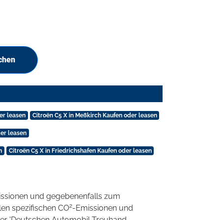
chen
er leasen
Citroën C5 X in Meßkirch Kaufen oder leasen
er leasen
n
Citroën C5 X in Friedrichshafen Kaufen oder leasen
ssionen und gegebenenfalls zum
2
llen spezifischen CO
-Emissionen und
 der 'Deutschen Automobil Treuhand