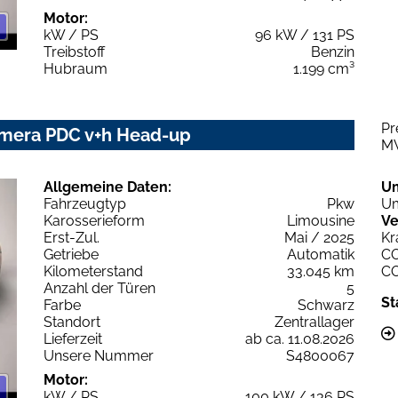
Motor:
kW / PS
96 kW / 131 PS
Treibstoff
Benzin
Hubraum
1.199 cm³
Pr
Kamera PDC v+h Head-up
M
Allgemeine Daten:
U
Fahrzeugtyp
Pkw
Um
Karosserieform
Limousine
Ve
Erst-Zul.
Mai / 2025
Kr
Getriebe
Automatik
C
Kilometerstand
33.045 km
C
Anzahl der Türen
5
St
Farbe
Schwarz
Standort
Zentrallager
Lieferzeit
ab ca. 11.08.2026
Unsere Nummer
S4800067
Motor:
kW / PS
100 kW / 136 PS