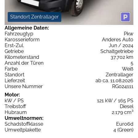
Standort Zentrallager
Allgemeine Daten:
Fahrzeugtyp
Pkw
Karosserieform
Anderes Auto
Erst-Zul.
Jun / 2024
Getriebe
Schaltgetriebe
Kilometerstand
37.702 km
Anzahl der Türen
5
Farbe
Weiß
Standort
Zentrallager
Lieferzeit
ab ca. 11.08.2026
Unsere Nummer
RG024111
Motor:
kW / PS
121 kW / 165 PS
Treibstoff
Diesel
Hubraum
2.179 cm³
Umweltnormen:
Schadstoffklasse
Euro6d
Umweltplakette
4 (Green)