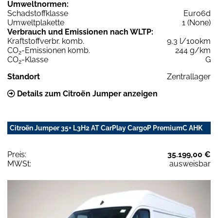
Umweltnormen:
Schadstoffklasse
Euro6d
Umweltplakette
1 (None)
Verbrauch und Emissionen nach WLTP:
Kraftstoffverbr. komb.
9,3 l/100km
CO
-Emissionen komb.
244 g/km
2
CO
-Klasse
G
2
Standort
Zentrallager
Details zum Citroën Jumper anzeigen
Citroën Jumper 35+ L3H2 AT CarPlay CargoP PremiumC AHK
Preis:
35.199,00 €
MWSt:
ausweisbar