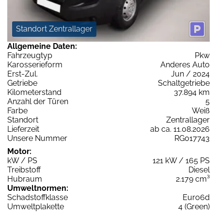
Standort Zentrallager
Allgemeine Daten:
Fahrzeugtyp
Pkw
Karosserieform
Anderes Auto
Erst-Zul.
Jun / 2024
Getriebe
Schaltgetriebe
Kilometerstand
37.894 km
Anzahl der Türen
5
Farbe
Weiß
Standort
Zentrallager
Lieferzeit
ab ca. 11.08.2026
Unsere Nummer
RG017743
Motor:
kW / PS
121 kW / 165 PS
Treibstoff
Diesel
Hubraum
2.179 cm³
Umweltnormen:
Schadstoffklasse
Euro6d
Umweltplakette
4 (Green)