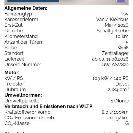
Allgemeine Daten:
Fahrzeugtyp
Pkw
Karosserieform
Van / Kleinbus
Erst-Zul.
Mai / 2026
Getriebe
Schaltgetriebe
Kilometerstand
10 km
Anzahl der Türen
5
Farbe
Weiß
Standort
Zentrallager
Lieferzeit
ab ca. 11.08.2026
Unsere Nummer
GW-ASV822
Motor:
kW / PS
103 kW / 140 PS
Treibstoff
Diesel
Hubraum
2.184 cm³
Umweltnormen:
Umweltplakette
1 (None)
Verbrauch und Emissionen nach WLTP:
Kraftstoffverbr. komb.
8,0 l/100km
CO
-Emissionen komb.
210 g/km
2
CO
-Klasse
G
2