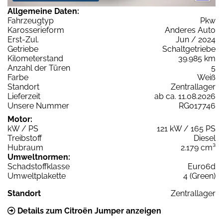
Allgemeine Daten:
Fahrzeugtyp
Pkw
Karosserieform
Anderes Auto
Erst-Zul.
Jun / 2024
Getriebe
Schaltgetriebe
Kilometerstand
39.985 km
Anzahl der Türen
5
Farbe
Weiß
Standort
Zentrallager
Lieferzeit
ab ca. 11.08.2026
Unsere Nummer
RG017746
Motor:
kW / PS
121 kW / 165 PS
Treibstoff
Diesel
Hubraum
2.179 cm³
Umweltnormen:
Schadstoffklasse
Euro6d
Umweltplakette
4 (Green)
Standort
Zentrallager
Details zum Citroën Jumper anzeigen