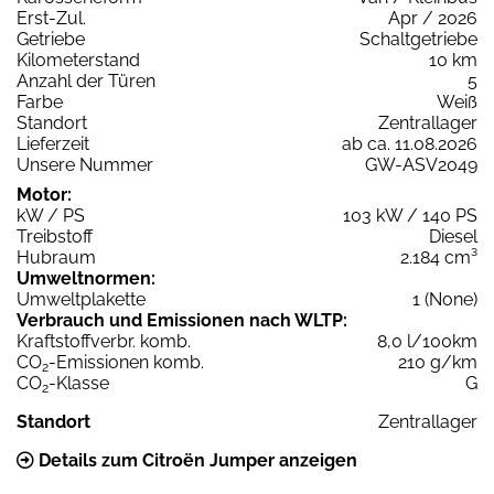
Erst-Zul.
Apr / 2026
Getriebe
Schaltgetriebe
Kilometerstand
10 km
Anzahl der Türen
5
Farbe
Weiß
Standort
Zentrallager
Lieferzeit
ab ca. 11.08.2026
Unsere Nummer
GW-ASV2049
Motor:
kW / PS
103 kW / 140 PS
Treibstoff
Diesel
Hubraum
2.184 cm³
Umweltnormen:
Umweltplakette
1 (None)
Verbrauch und Emissionen nach WLTP:
Kraftstoffverbr. komb.
8,0 l/100km
CO
-Emissionen komb.
210 g/km
2
CO
-Klasse
G
2
Standort
Zentrallager
Details zum Citroën Jumper anzeigen