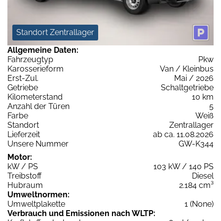
Standort Zentrallager
Allgemeine Daten:
Fahrzeugtyp
Pkw
Karosserieform
Van / Kleinbus
Erst-Zul.
Mai / 2026
Getriebe
Schaltgetriebe
Kilometerstand
10 km
Anzahl der Türen
5
Farbe
Weiß
Standort
Zentrallager
Lieferzeit
ab ca. 11.08.2026
Unsere Nummer
GW-K344
Motor:
kW / PS
103 kW / 140 PS
Treibstoff
Diesel
Hubraum
2.184 cm³
Umweltnormen:
Umweltplakette
1 (None)
Verbrauch und Emissionen nach WLTP: