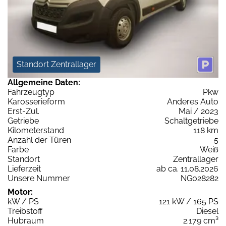
Standort Zentrallager
Allgemeine Daten:
Fahrzeugtyp
Pkw
Karosserieform
Anderes Auto
Erst-Zul.
Mai / 2023
Getriebe
Schaltgetriebe
Kilometerstand
118 km
Anzahl der Türen
5
Farbe
Weiß
Standort
Zentrallager
Lieferzeit
ab ca. 11.08.2026
Unsere Nummer
NG028282
Motor:
kW / PS
121 kW / 165 PS
Treibstoff
Diesel
Hubraum
2.179 cm³