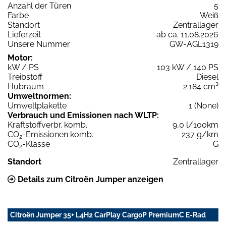
Anzahl der Türen
5
Farbe
Weiß
Standort
Zentrallager
Lieferzeit
ab ca. 11.08.2026
Unsere Nummer
GW-AGL1319
Motor:
kW / PS
103 kW / 140 PS
Treibstoff
Diesel
Hubraum
2.184 cm³
Umweltnormen:
Umweltplakette
1 (None)
Verbrauch und Emissionen nach WLTP:
Kraftstoffverbr. komb.
9,0 l/100km
CO
-Emissionen komb.
237 g/km
2
CO
-Klasse
G
2
Standort
Zentrallager
Details zum Citroën Jumper anzeigen
Citroën Jumper 35+ L4H2 CarPlay CargoP PremiumC E-Rad