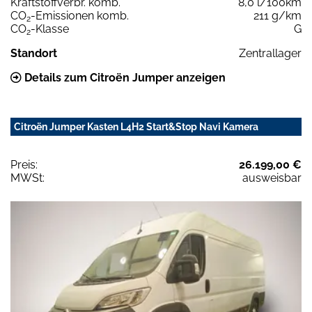
Kraftstoffverbr. komb.
8,0 l/100km
CO
-Emissionen komb.
211 g/km
2
CO
-Klasse
G
2
Standort
Zentrallager
Details zum Citroën Jumper anzeigen
Citroën Jumper Kasten L4H2 Start&Stop Navi Kamera
Preis:
26.199,00 €
MWSt:
ausweisbar