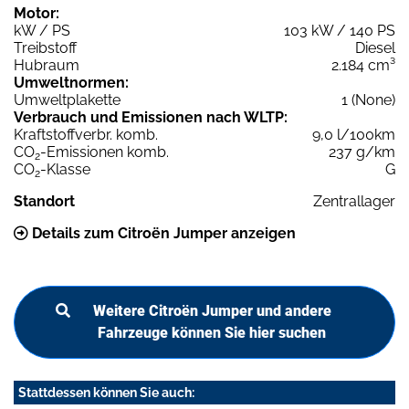
Motor:
kW / PS
103 kW / 140 PS
Treibstoff
Diesel
Hubraum
2.184 cm³
Umweltnormen:
Umweltplakette
1 (None)
Verbrauch und Emissionen nach WLTP:
Kraftstoffverbr. komb.
9,0 l/100km
CO
-Emissionen komb.
237 g/km
2
CO
-Klasse
G
2
Standort
Zentrallager
Details zum Citroën Jumper anzeigen
Weitere Citroën Jumper und andere
Fahrzeuge können Sie hier suchen
Stattdessen können Sie auch: