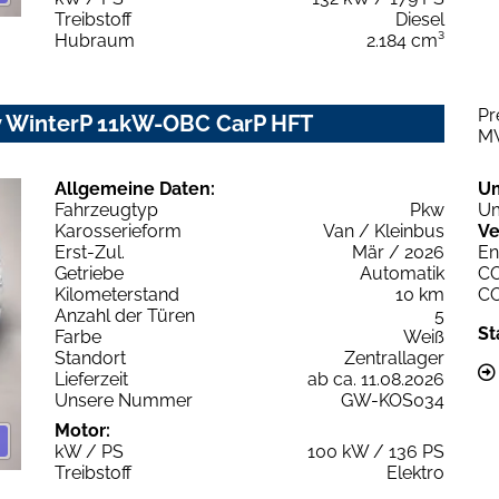
Treibstoff
Diesel
Hubraum
2.184 cm³
Pr
 WinterP 11kW-OBC CarP HFT
M
Allgemeine Daten:
U
Fahrzeugtyp
Pkw
Um
Karosserieform
Van / Kleinbus
Ve
Erst-Zul.
Mär / 2026
En
Getriebe
Automatik
C
Kilometerstand
10 km
C
Anzahl der Türen
5
St
Farbe
Weiß
Standort
Zentrallager
Lieferzeit
ab ca. 11.08.2026
Unsere Nummer
GW-KOS034
Motor:
kW / PS
100 kW / 136 PS
Treibstoff
Elektro