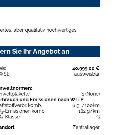
rtes, aber qualitativ hochwertiges
ern Sie Ihr Angebot an
eis:
40.999,00 €
WSt:
ausweisbar
mweltnormen:
weltplakette
1 (None)
rbrauch und Emissionen nach WLTP:
aftstoffverbr. komb.
6,9 l/100km
O
-Emissionen komb.
182 g/km
2
O
-Klasse
G
2
andort
Zentrallager