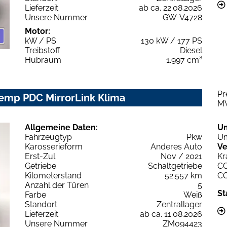
Lieferzeit
ab ca. 22.08.2026
Unsere Nummer
GW-V4728
Motor:
kW / PS
130 kW / 177 PS
Treibstoff
Diesel
Hubraum
1.997 cm³
Pr
Temp PDC MirrorLink Klima
M
Allgemeine Daten:
U
Fahrzeugtyp
Pkw
Um
Karosserieform
Anderes Auto
Ve
Erst-Zul.
Nov / 2021
Kr
Getriebe
Schaltgetriebe
C
Kilometerstand
52.557 km
C
Anzahl der Türen
5
St
Farbe
Weiß
Standort
Zentrallager
Lieferzeit
ab ca. 11.08.2026
Unsere Nummer
ZM094423