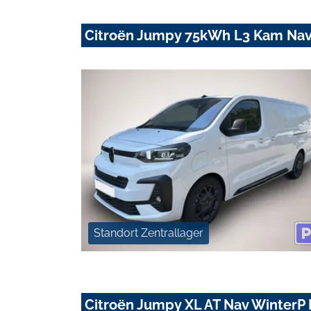
Citroën Jumpy 75kWh L3 Kam Nav
Standort Zentrallager
Citroën Jumpy XL AT Nav Winter