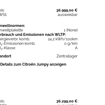
eis:
36.999,00 €
WSt:
ausweisbar
mweltnormen:
weltplakette
1 (None)
rbrauch und Emissionen nach WLTP:
ergieverbr. komb.
24,2 kWh/100km
O
-Emissionen komb.
0 g/km
2
O
-Klasse
A
2
andort
Zentrallager
Details zum Citroën Jumpy anzeigen
eis:
36.299,00 €