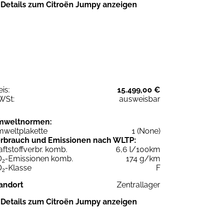
Details zum Citroën Jumpy anzeigen
eis:
15.499,00 €
WSt:
ausweisbar
mweltnormen:
weltplakette
1 (None)
rbrauch und Emissionen nach WLTP:
aftstoffverbr. komb.
6,6 l/100km
O
-Emissionen komb.
174 g/km
2
O
-Klasse
F
2
andort
Zentrallager
Details zum Citroën Jumpy anzeigen