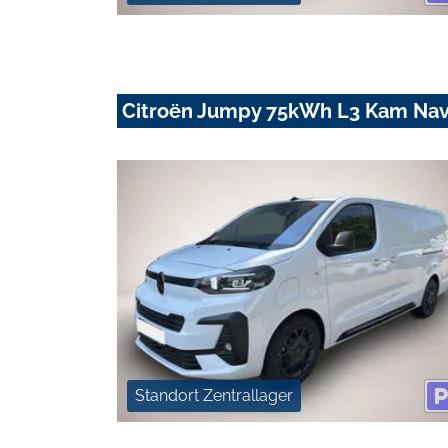
Citroën Jumpy 75kWh L3 Kam Nav
Standort Zentrallager