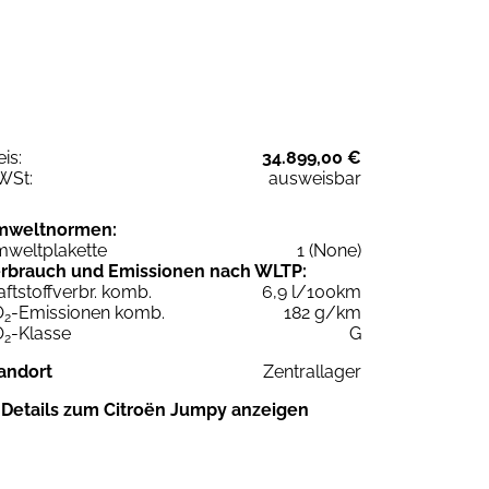
eis:
34.899,00 €
WSt:
ausweisbar
mweltnormen:
weltplakette
1 (None)
rbrauch und Emissionen nach WLTP:
aftstoffverbr. komb.
6,9 l/100km
O
-Emissionen komb.
182 g/km
2
O
-Klasse
G
2
andort
Zentrallager
Details zum Citroën Jumpy anzeigen