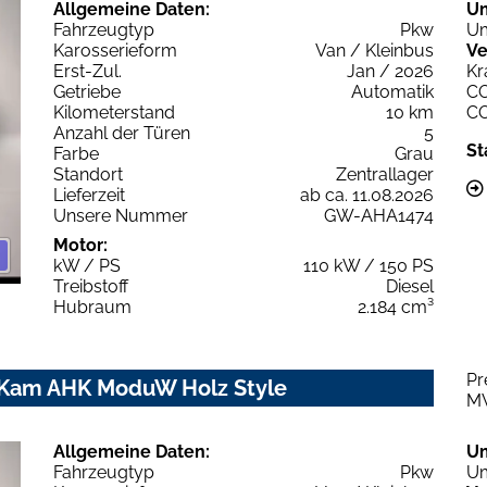
Allgemeine Daten:
U
Fahrzeugtyp
Pkw
Um
Karosserieform
Van / Kleinbus
Ve
Erst-Zul.
Jan / 2026
Kr
Getriebe
Automatik
C
Kilometerstand
10 km
C
Anzahl der Türen
5
St
Farbe
Grau
Standort
Zentrallager
Lieferzeit
ab ca. 11.08.2026
Unsere Nummer
GW-AHA1474
Motor:
kW / PS
110 kW / 150 PS
Treibstoff
Diesel
Hubraum
2.184 cm³
Pr
P Kam AHK ModuW Holz Style
M
Allgemeine Daten:
U
Fahrzeugtyp
Pkw
Um