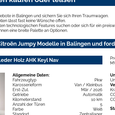
bote in Balingen und sichern Sie sich Ihren Traumwagen.
len lässt fast keine Wünsche offen.
en technologischen Features suchen oder sich für ein preiswe
hnen eine breite Palette an Optionen.
itroën Jumpy Modelle in Balingen und ford
Pr
eder Holz AHK Keyl Nav
M
Allgemeine Daten:
U
Fahrzeugtyp
Pkw
Um
Karosserieform
Van / Kleinbus
Ve
Erst-Zul.
Mär / 2026
Kr
Getriebe
Automatik
C
Kilometerstand
10 km
C
Anzahl der Türen
5
St
Farbe
Weiß
Standort
Zentrallager