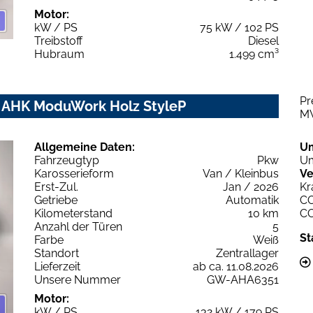
Motor:
kW / PS
75 kW / 102 PS
Treibstoff
Diesel
Hubraum
1.499 cm³
Pr
m AHK ModuWork Holz StyleP
M
Allgemeine Daten:
U
Fahrzeugtyp
Pkw
Um
Karosserieform
Van / Kleinbus
Ve
Erst-Zul.
Jan / 2026
Kr
Getriebe
Automatik
C
Kilometerstand
10 km
C
Anzahl der Türen
5
St
Farbe
Weiß
Standort
Zentrallager
Lieferzeit
ab ca. 11.08.2026
Unsere Nummer
GW-AHA6351
Motor:
kW / PS
132 kW / 179 PS