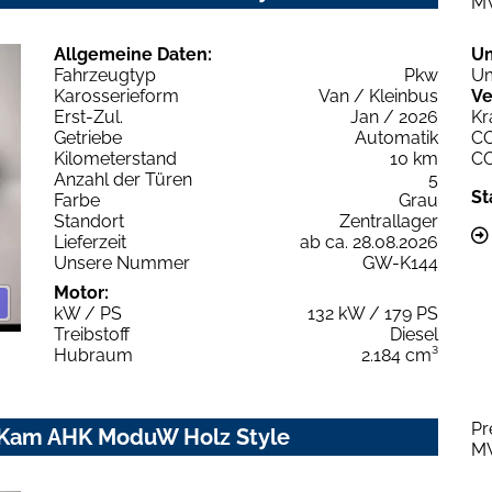
M
Allgemeine Daten:
U
Fahrzeugtyp
Pkw
Um
Karosserieform
Van / Kleinbus
Ve
Erst-Zul.
Jan / 2026
Kr
Getriebe
Automatik
C
Kilometerstand
10 km
C
Anzahl der Türen
5
St
Farbe
Grau
Standort
Zentrallager
Lieferzeit
ab ca. 28.08.2026
Unsere Nummer
GW-K144
Motor:
kW / PS
132 kW / 179 PS
Treibstoff
Diesel
Hubraum
2.184 cm³
Pr
P Kam AHK ModuW Holz Style
M