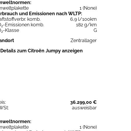
mweltnormen:
weltplakette
1 (None)
rbrauch und Emissionen nach WLTP:
aftstoffverbr. komb.
6,9 l/100km
O
-Emissionen komb.
182 g/km
2
O
-Klasse
G
2
andort
Zentrallager
Details zum Citroën Jumpy anzeigen
eis:
36.299,00 €
WSt:
ausweisbar
mweltnormen:
weltplakette
1 (None)