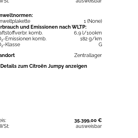
WSt:
ausweisbar
mweltnormen:
weltplakette
1 (None)
rbrauch und Emissionen nach WLTP:
aftstoffverbr. komb.
6,9 l/100km
O
-Emissionen komb.
182 g/km
2
O
-Klasse
G
2
andort
Zentrallager
Details zum Citroën Jumpy anzeigen
eis:
35.399,00 €
WSt:
ausweisbar