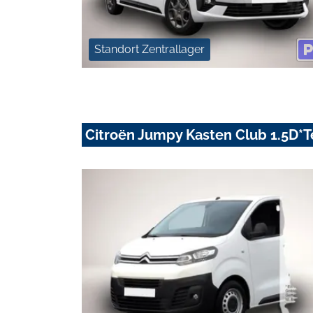
Standort Zentrallager
Citroën Jumpy Kasten Club 1.5D*