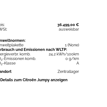
eis:
36.499,00 €
WSt:
ausweisbar
mweltnormen:
weltplakette
1 (None)
rbrauch und Emissionen nach WLTP:
ergieverbr. komb.
24,2 kWh/100km
O
-Emissionen komb.
0 g/km
2
O
-Klasse
A
2
andort
Zentrallager
Details zum Citroën Jumpy anzeigen