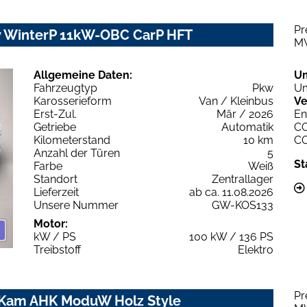
Pr
 WinterP 11kW-OBC CarP HFT
M
Allgemeine Daten:
U
Fahrzeugtyp
Pkw
Um
Karosserieform
Van / Kleinbus
Ve
Erst-Zul.
Mär / 2026
En
Getriebe
Automatik
C
Kilometerstand
10 km
C
Anzahl der Türen
5
St
Farbe
Weiß
Standort
Zentrallager
Lieferzeit
ab ca. 11.08.2026
Unsere Nummer
GW-KOS133
Motor:
kW / PS
100 kW / 136 PS
Treibstoff
Elektro
Pr
P Kam AHK ModuW Holz Style