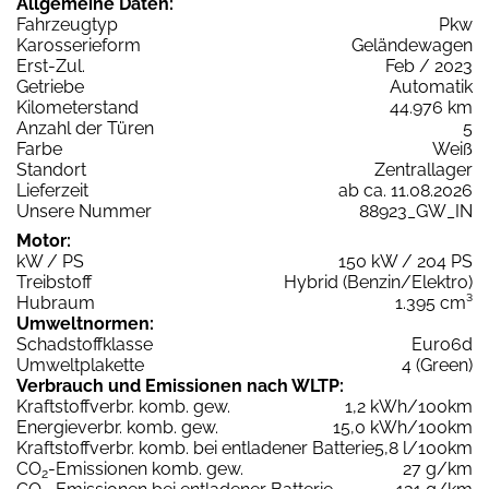
Allgemeine Daten:
Fahrzeugtyp
Pkw
Karosserieform
Geländewagen
Erst-Zul.
Feb / 2023
Getriebe
Automatik
Kilometerstand
44.976 km
Anzahl der Türen
5
Farbe
Weiß
Standort
Zentrallager
Lieferzeit
ab ca. 11.08.2026
Unsere Nummer
88923_GW_IN
Motor:
kW / PS
150 kW / 204 PS
Treibstoff
Hybrid (Benzin/Elektro)
Hubraum
1.395 cm³
Umweltnormen:
Schadstoffklasse
Euro6d
Umweltplakette
4 (Green)
Verbrauch und Emissionen nach WLTP:
Kraftstoffverbr. komb. gew.
1,2 kWh/100km
Energieverbr. komb. gew.
15,0 kWh/100km
Kraftstoffverbr. komb. bei entladener Batterie
5,8 l/100km
CO
-Emissionen komb. gew.
27 g/km
2