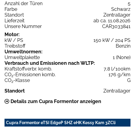
Anzahl der Türen
5
Farbe
Schwarz
Standort
Zentrallager
Lieferzeit
ab ca. 11.08.2026
Unsere Nummer
CAR3033841
Motor:
kW / PS
150 kW / 204 PS
Treibstoff
Benzin
Umweltnormen:
Umweltplakette
1 (None)
Verbrauch und Emissionen nach WLTP:
Kraftstoffverbr. komb.
7,8 l/100km
CO
-Emissionen komb.
176 g/km
2
CO
-Klasse
G
2
Standort
Zentrallager
Details zum Cupra Formentor anzeigen
Cupra Formentor eTSI EdgeP SHZ eHK Kessy Kam 3ZCli