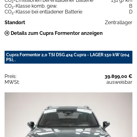
CO
-Emissionen bei entladener Batterie
131 g/km
2
CO
-Klasse komb. gew.
B
2
CO
-Klasse bei entladener Batterie
D
2
Standort
Zentrallager
Details zum Cupra Formentor anzeigen
Cupra Formentor 2,0 TSI DSG 4x4 Cupra - LAGER 150 kW (204
PS), .
Preis:
39.899,00 €
MWSt:
ausweisbar