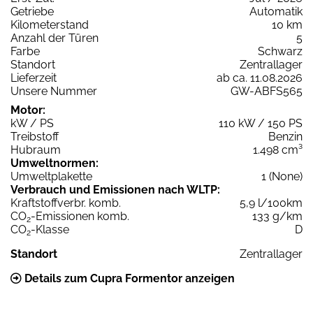
Getriebe
Automatik
Kilometerstand
10 km
Anzahl der Türen
5
Farbe
Schwarz
Standort
Zentrallager
Lieferzeit
ab ca. 11.08.2026
Unsere Nummer
GW-ABFS565
Motor:
kW / PS
110 kW / 150 PS
Treibstoff
Benzin
Hubraum
1.498 cm³
Umweltnormen:
Umweltplakette
1 (None)
Verbrauch und Emissionen nach WLTP:
Kraftstoffverbr. komb.
5,9 l/100km
CO
-Emissionen komb.
133 g/km
2
CO
-Klasse
D
2
Standort
Zentrallager
Details zum Cupra Formentor anzeigen