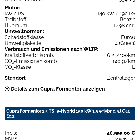
Motor:
kW / PS
140 kW / 190 PS
Treibstoff
Benzin
Hubraum
1.498 cm³
Umweltnormen:
Schadstoffklasse
Euro6
Umweltplakette
4 (Green)
Verbrauch und Emissionen nach WLTP:
Kraftstoffverbr. komb.
6,2 l/100km
CO
-Emissionen komb.
140 g/km
2
CO
-Klasse
E
2
Standort
Zentrallager
Details zum Cupra Formentor anzeigen
Cupra Formentor 1.5 TSI e-Hybrid 150 kW 1.5 eHybrid 5J.Gar.
Edg.
Preis:
48.999,00 €
MWSt:
ausweisbar