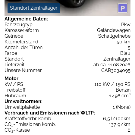
Standort Zentrallager
Allgemeine Daten:
Fahrzeugtyp
Pkw
Karosserieform
Geländewagen
Getriebe
Schaltgetriebe
Kilometerstand
50 km
Anzahl der Türen
5
Farbe
Blau
Standort
Zentrallager
Lieferzeit
ab ca. 11.08.2026
Unsere Nummer
CAR3034095
Motor:
kW / PS
110 kW / 150 PS
Treibstoff
Benzin
Hubraum
1.498 cm³
Umweltnormen:
Umweltplakette
1 (None)
Verbrauch und Emissionen nach WLTP:
Kraftstoffverbr. komb.
6,5 l/100km
CO
-Emissionen komb.
137 g/km
2
CO
-Klasse
E
2