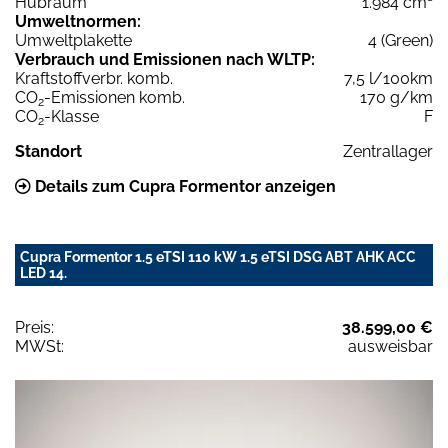
Hubraum
1.984 cm³
Umweltnormen:
Umweltplakette
4 (Green)
Verbrauch und Emissionen nach WLTP:
Kraftstoffverbr. komb.
7,5 l/100km
CO
-Emissionen komb.
170 g/km
2
CO
-Klasse
F
2
Standort
Zentrallager
Details zum Cupra Formentor anzeigen
Cupra Formentor 1.5 eTSI 110 kW 1.5 eTSI DSG ABT AHK ACC
LED 14.
Preis:
38.599,00 €
MWSt:
ausweisbar