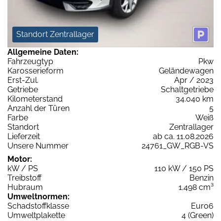
Standort Zentrallager
Allgemeine Daten:
Fahrzeugtyp
Pkw
Karosserieform
Geländewagen
Erst-Zul.
Apr / 2023
Getriebe
Schaltgetriebe
Kilometerstand
34.040 km
Anzahl der Türen
5
Farbe
Weiß
Standort
Zentrallager
Lieferzeit
ab ca. 11.08.2026
Unsere Nummer
24761_GW_RGB-VS
Motor:
kW / PS
110 kW / 150 PS
Treibstoff
Benzin
Hubraum
1.498 cm³
Umweltnormen:
Schadstoffklasse
Euro6
Umweltplakette
4 (Green)