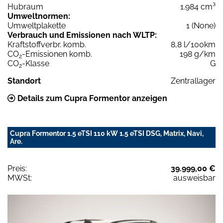
Hubraum
1.984 cm³
Umweltnormen:
Umweltplakette
1 (None)
Verbrauch und Emissionen nach WLTP:
Kraftstoffverbr. komb.
8,8 l/100km
CO
-Emissionen komb.
198 g/km
2
CO
-Klasse
G
2
Standort
Zentrallager
Details zum Cupra Formentor anzeigen
Cupra Formentor 1.5 eTSI 110 kW 1.5 eTSI DSG, Matrix, Navi,
Are.
Preis:
39.999,00 €
MWSt:
ausweisbar