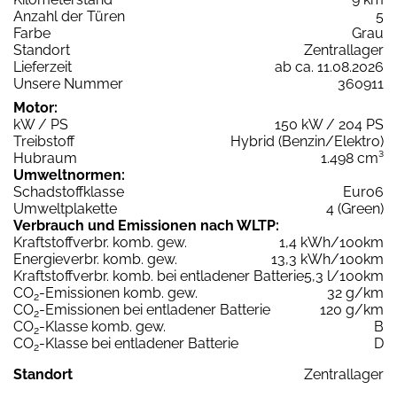
Anzahl der Türen
5
Farbe
Grau
Standort
Zentrallager
Lieferzeit
ab ca. 11.08.2026
Unsere Nummer
360911
Motor:
kW / PS
150 kW / 204 PS
Treibstoff
Hybrid (Benzin/Elektro)
Hubraum
1.498 cm³
Umweltnormen:
Schadstoffklasse
Euro6
Umweltplakette
4 (Green)
Verbrauch und Emissionen nach WLTP:
Kraftstoffverbr. komb. gew.
1,4 kWh/100km
Energieverbr. komb. gew.
13,3 kWh/100km
Kraftstoffverbr. komb. bei entladener Batterie
5,3 l/100km
CO
-Emissionen komb. gew.
32 g/km
2
CO
-Emissionen bei entladener Batterie
120 g/km
2
CO
-Klasse komb. gew.
B
2
CO
-Klasse bei entladener Batterie
D
2
Standort
Zentrallager