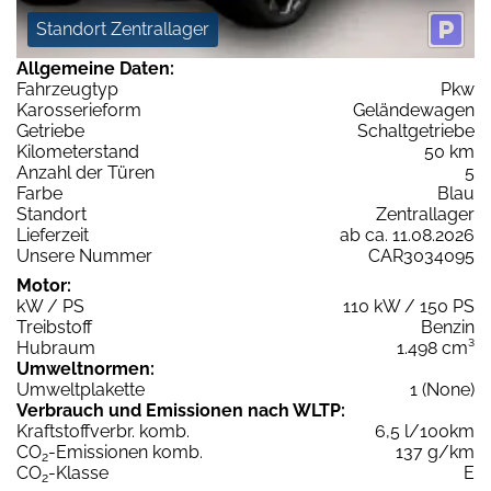
Standort Zentrallager
Allgemeine Daten:
Fahrzeugtyp
Pkw
Karosserieform
Geländewagen
Getriebe
Schaltgetriebe
Kilometerstand
50 km
Anzahl der Türen
5
Farbe
Blau
Standort
Zentrallager
Lieferzeit
ab ca. 11.08.2026
Unsere Nummer
CAR3034095
Motor:
kW / PS
110 kW / 150 PS
Treibstoff
Benzin
Hubraum
1.498 cm³
Umweltnormen:
Umweltplakette
1 (None)
Verbrauch und Emissionen nach WLTP:
Kraftstoffverbr. komb.
6,5 l/100km
CO
-Emissionen komb.
137 g/km
2
CO
-Klasse
E
2