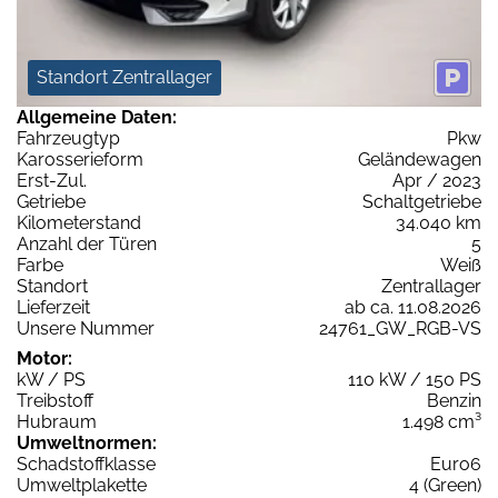
Standort Zentrallager
Allgemeine Daten:
Fahrzeugtyp
Pkw
Karosserieform
Geländewagen
Erst-Zul.
Apr / 2023
Getriebe
Schaltgetriebe
Kilometerstand
34.040 km
Anzahl der Türen
5
Farbe
Weiß
Standort
Zentrallager
Lieferzeit
ab ca. 11.08.2026
Unsere Nummer
24761_GW_RGB-VS
Motor:
kW / PS
110 kW / 150 PS
Treibstoff
Benzin
Hubraum
1.498 cm³
Umweltnormen:
Schadstoffklasse
Euro6
Umweltplakette
4 (Green)