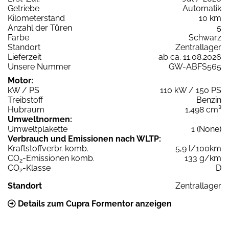
Getriebe
Automatik
Kilometerstand
10 km
Anzahl der Türen
5
Farbe
Schwarz
Standort
Zentrallager
Lieferzeit
ab ca. 11.08.2026
Unsere Nummer
GW-ABFS565
Motor:
kW / PS
110 kW / 150 PS
Treibstoff
Benzin
Hubraum
1.498 cm³
Umweltnormen:
Umweltplakette
1 (None)
Verbrauch und Emissionen nach WLTP:
Kraftstoffverbr. komb.
5,9 l/100km
CO
-Emissionen komb.
133 g/km
2
CO
-Klasse
D
2
Standort
Zentrallager
Details zum Cupra Formentor anzeigen