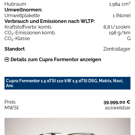
Hubraum
1.984 cm³
Umweltnormen:
Umweltplakette
1 (None)
Verbrauch und Emissionen nach WLTP:
Kraftstoffverbr. komb.
8,8 l/100km
CO
-Emissionen komb.
198 g/km
2
CO
-Klasse
G
2
Standort
Zentrallager
Details zum Cupra Formentor anzeigen
Cupra Formentor 1.5 eTSI 110 kW 1.5 eTSI DSG, Matrix, Navi,
Are.
Preis:
39.999,00 €
MWSt:
ausweisbar