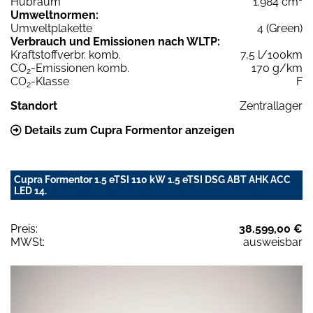
Hubraum
1.984 cm³
Umweltnormen:
Umweltplakette
4 (Green)
Verbrauch und Emissionen nach WLTP:
Kraftstoffverbr. komb.
7,5 l/100km
CO
-Emissionen komb.
170 g/km
2
CO
-Klasse
F
2
Standort
Zentrallager
Details zum Cupra Formentor anzeigen
Cupra Formentor 1.5 eTSI 110 kW 1.5 eTSI DSG ABT AHK ACC
LED 14.
Preis:
38.599,00 €
MWSt:
ausweisbar