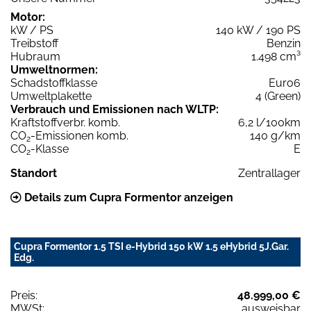
Motor:
kW / PS
140 kW / 190 PS
Treibstoff
Benzin
Hubraum
1.498 cm³
Umweltnormen:
Schadstoffklasse
Euro6
Umweltplakette
4 (Green)
Verbrauch und Emissionen nach WLTP:
Kraftstoffverbr. komb.
6,2 l/100km
CO
-Emissionen komb.
140 g/km
2
CO
-Klasse
E
2
Standort
Zentrallager
Details zum Cupra Formentor anzeigen
Cupra Formentor 1.5 TSI e-Hybrid 150 kW 1.5 eHybrid 5J.Gar.
Edg.
Preis:
48.999,00 €
MWSt:
ausweisbar