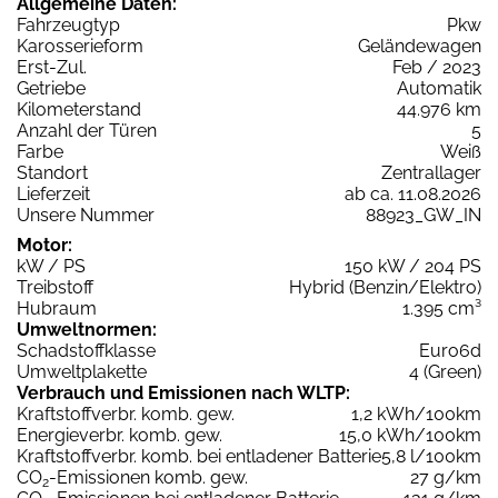
Allgemeine Daten:
Fahrzeugtyp
Pkw
Karosserieform
Geländewagen
Erst-Zul.
Feb / 2023
Getriebe
Automatik
Kilometerstand
44.976 km
Anzahl der Türen
5
Farbe
Weiß
Standort
Zentrallager
Lieferzeit
ab ca. 11.08.2026
Unsere Nummer
88923_GW_IN
Motor:
kW / PS
150 kW / 204 PS
Treibstoff
Hybrid (Benzin/Elektro)
Hubraum
1.395 cm³
Umweltnormen:
Schadstoffklasse
Euro6d
Umweltplakette
4 (Green)
Verbrauch und Emissionen nach WLTP:
Kraftstoffverbr. komb. gew.
1,2 kWh/100km
Energieverbr. komb. gew.
15,0 kWh/100km
Kraftstoffverbr. komb. bei entladener Batterie
5,8 l/100km
CO
-Emissionen komb. gew.
27 g/km
2