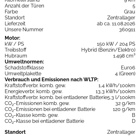
Anzahl der Türen
5
Farbe
Grau
Standort
Zentrallager
Lieferzeit
ab ca. 11.08.2026
Unsere Nummer
360911
Motor:
kW / PS
150 kW / 204 PS
Treibstoff
Hybrid (Benzin/Elektro)
Hubraum
1.498 cm³
Umweltnormen:
Schadstoffklasse
Euro6
Umweltplakette
4 (Green)
Verbrauch und Emissionen nach WLTP:
Kraftstoffverbr. komb. gew.
1,4 kWh/100km
Energieverbr. komb. gew.
13,3 kWh/100km
Kraftstoffverbr. komb. bei entladener Batterie
5,3 l/100km
CO
-Emissionen komb. gew.
32 g/km
2
CO
-Emissionen bei entladener Batterie
120 g/km
2
CO
-Klasse komb. gew.
B
2
CO
-Klasse bei entladener Batterie
D
2
Standort
Zentrallager