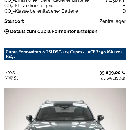
CO
-Emissionen bei entladener Batterie
131 g/km
2
CO
-Klasse komb. gew.
B
2
CO
-Klasse bei entladener Batterie
D
2
Standort
Zentrallager
Details zum Cupra Formentor anzeigen
Cupra Formentor 2,0 TSI DSG 4x4 Cupra - LAGER 150 kW (204
PS), .
Preis:
39.899,00 €
MWSt:
ausweisbar