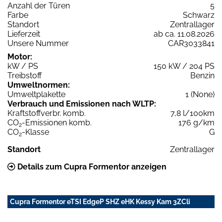
Anzahl der Türen
5
Farbe
Schwarz
Standort
Zentrallager
Lieferzeit
ab ca. 11.08.2026
Unsere Nummer
CAR3033841
Motor:
kW / PS
150 kW / 204 PS
Treibstoff
Benzin
Umweltnormen:
Umweltplakette
1 (None)
Verbrauch und Emissionen nach WLTP:
Kraftstoffverbr. komb.
7,8 l/100km
CO
-Emissionen komb.
176 g/km
2
CO
-Klasse
G
2
Standort
Zentrallager
Details zum Cupra Formentor anzeigen
Cupra Formentor eTSI EdgeP SHZ eHK Kessy Kam 3ZCli