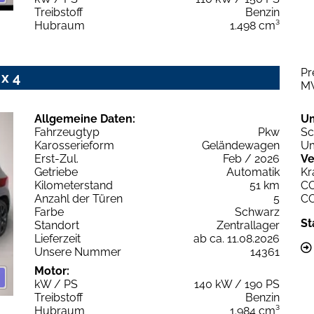
Treibstoff
Benzin
Hubraum
1.498 cm³
Pr
x 4
M
Allgemeine Daten:
U
Fahrzeugtyp
Pkw
Sc
Karosserieform
Geländewagen
Um
Erst-Zul.
Feb / 2026
Ve
Getriebe
Automatik
Kr
Kilometerstand
51 km
C
Anzahl der Türen
5
C
Farbe
Schwarz
St
Standort
Zentrallager
Lieferzeit
ab ca. 11.08.2026
Unsere Nummer
14361
Motor:
kW / PS
140 kW / 190 PS
Treibstoff
Benzin
Hubraum
1.984 cm³