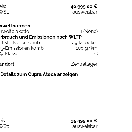
eis:
40.999,00 €
WSt:
ausweisbar
mweltnormen:
weltplakette
1 (None)
rbrauch und Emissionen nach WLTP:
aftstoffverbr. komb.
7,9 l/100km
O
-Emissionen komb.
180 g/km
2
O
-Klasse
G
2
andort
Zentrallager
Details zum Cupra Ateca anzeigen
eis:
35.499,00 €
WSt:
ausweisbar