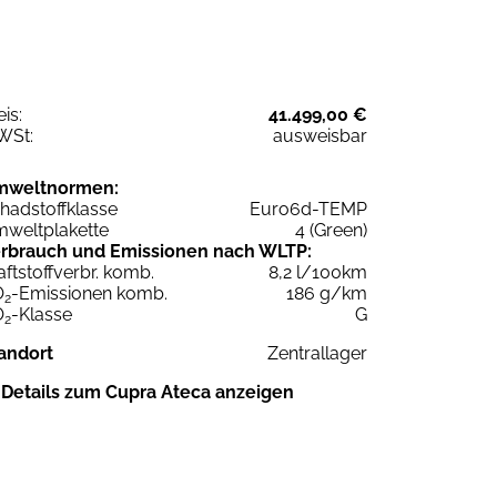
eis:
41.499,00 €
WSt:
ausweisbar
mweltnormen:
hadstoffklasse
Euro6d-TEMP
weltplakette
4 (Green)
rbrauch und Emissionen nach WLTP:
aftstoffverbr. komb.
8,2 l/100km
O
-Emissionen komb.
186 g/km
2
O
-Klasse
G
2
andort
Zentrallager
Details zum Cupra Ateca anzeigen