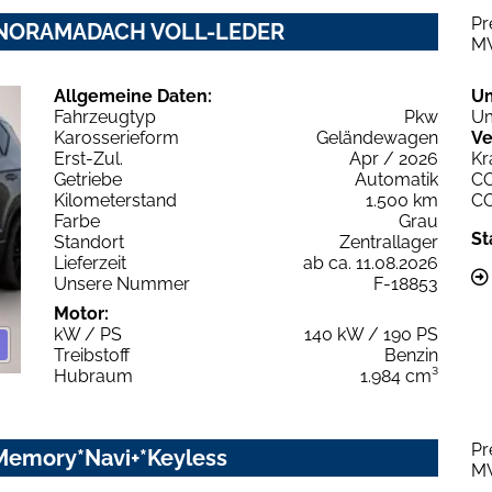
Pr
 PANORAMADACH VOLL-LEDER
M
Allgemeine Daten:
U
Fahrzeugtyp
Pkw
Um
Karosserieform
Geländewagen
Ve
Erst-Zul.
Apr / 2026
Kr
Getriebe
Automatik
C
Kilometerstand
1.500 km
C
Farbe
Grau
St
Standort
Zentrallager
Lieferzeit
ab ca. 11.08.2026
Unsere Nummer
F-18853
Motor:
kW / PS
140 kW / 190 PS
Treibstoff
Benzin
Hubraum
1.984 cm³
Pr
*Memory*Navi+*Keyless
M