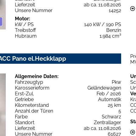
Lieferzeit
ab ca. 11.08.2026
Unsere Nummer
14252
Motor:
kW / PS
140 kW / 190 PS
Treibstoff
Benzin
Hubraum
1.984 cm³
Pr
 ACC Pano el.Heckklapp
M
Allgemeine Daten:
U
Fahrzeugtyp
Pkw
Sc
Karosserieform
Geländewagen
Um
Erst-Zul.
Feb / 2026
Ve
Getriebe
Automatik
Kr
Kilometerstand
25 km
C
Anzahl der Türen
5
C
Farbe
Schwarz
St
Standort
Zentrallager
Lieferzeit
ab ca. 11.08.2026
Unsere Nummer
61627