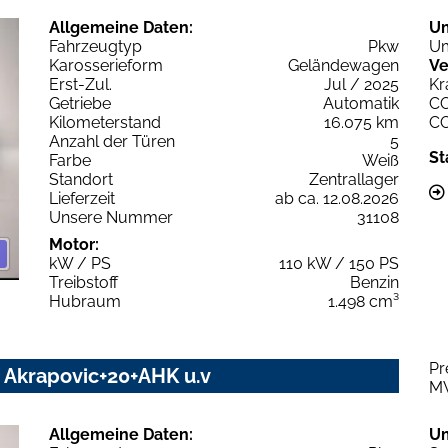
Allgemeine Daten:
U
Fahrzeugtyp
Pkw
Um
Karosserieform
Geländewagen
Ve
Erst-Zul.
Jul / 2025
Kr
Getriebe
Automatik
C
Kilometerstand
16.075 km
C
Anzahl der Türen
5
St
Farbe
Weiß
Standort
Zentrallager
Lieferzeit
ab ca. 12.08.2026
Unsere Nummer
31108
Motor:
kW / PS
110 kW / 150 PS
Treibstoff
Benzin
Hubraum
1.498 cm³
Pr
Z Akrapovic+20+AHK u.v
M
Allgemeine Daten:
U