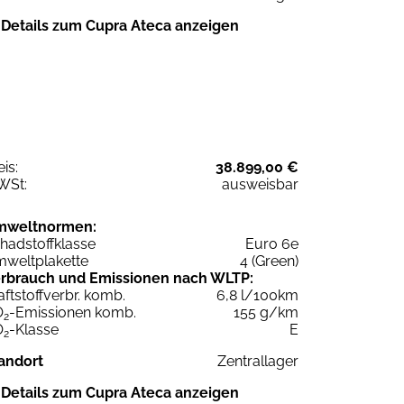
Details zum Cupra Ateca anzeigen
eis:
38.899,00 €
WSt:
ausweisbar
mweltnormen:
hadstoffklasse
Euro 6e
weltplakette
4 (Green)
rbrauch und Emissionen nach WLTP:
aftstoffverbr. komb.
6,8 l/100km
O
-Emissionen komb.
155 g/km
2
O
-Klasse
E
2
andort
Zentrallager
Details zum Cupra Ateca anzeigen