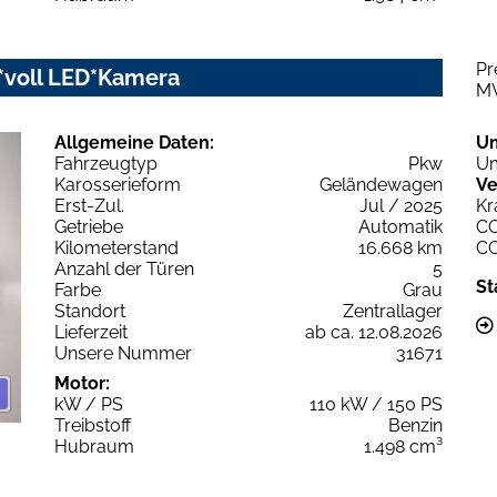
Pr
y*voll LED*Kamera
M
Allgemeine Daten:
U
Fahrzeugtyp
Pkw
Um
Karosserieform
Geländewagen
Ve
Erst-Zul.
Jul / 2025
Kr
Getriebe
Automatik
C
Kilometerstand
16.668 km
C
Anzahl der Türen
5
St
Farbe
Grau
Standort
Zentrallager
Lieferzeit
ab ca. 12.08.2026
Unsere Nummer
31671
Motor:
kW / PS
110 kW / 150 PS
Treibstoff
Benzin
Hubraum
1.498 cm³