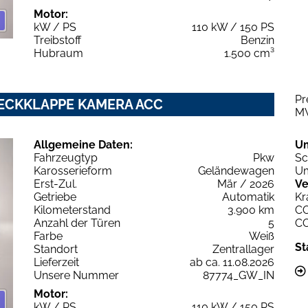
Motor:
kW / PS
110 kW / 150 PS
Treibstoff
Benzin
Hubraum
1.500 cm³
Pr
.HECKKLAPPE KAMERA ACC
M
Allgemeine Daten:
U
Fahrzeugtyp
Pkw
Sc
Karosserieform
Geländewagen
Um
Erst-Zul.
Mär / 2026
Ve
Getriebe
Automatik
Kr
Kilometerstand
3.900 km
C
Anzahl der Türen
5
C
Farbe
Weiß
St
Standort
Zentrallager
Lieferzeit
ab ca. 11.08.2026
Unsere Nummer
87774_GW_IN
Motor:
kW / PS
110 kW / 150 PS