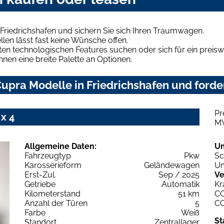
Friedrichshafen und sichern Sie sich Ihren Traumwagen.
len lässt fast keine Wünsche offen.
en technologischen Features suchen oder sich für ein preiswe
hnen eine breite Palette an Optionen.
upra Modelle in Friedrichshafen und forder
Pr
x 4
M
Allgemeine Daten:
U
Fahrzeugtyp
Pkw
Sc
Karosserieform
Geländewagen
Um
Erst-Zul.
Sep / 2025
Ve
Getriebe
Automatik
Kr
Kilometerstand
51 km
C
Anzahl der Türen
5
C
Farbe
Weiß
St
Standort
Zentrallager