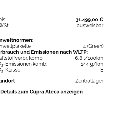
eis:
31.499,00 €
WSt:
ausweisbar
mweltnormen:
weltplakette
4 (Green)
rbrauch und Emissionen nach WLTP:
aftstoffverbr. komb.
6,8 l/100km
O
-Emissionen komb.
144 g/km
2
O
-Klasse
E
2
andort
Zentrallager
Details zum Cupra Ateca anzeigen