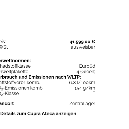
eis:
41.599,00 €
WSt:
ausweisbar
mweltnormen:
hadstoffklasse
Euro6d
weltplakette
4 (Green)
rbrauch und Emissionen nach WLTP:
aftstoffverbr. komb.
6,8 l/100km
O
-Emissionen komb.
154 g/km
2
O
-Klasse
E
2
andort
Zentrallager
Details zum Cupra Ateca anzeigen