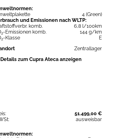
mweltnormen:
weltplakette
4 (Green)
rbrauch und Emissionen nach WLTP:
aftstoffverbr. komb.
6,8 l/100km
O
-Emissionen komb.
144 g/km
2
O
-Klasse
E
2
andort
Zentrallager
Details zum Cupra Ateca anzeigen
eis:
51.499,00 €
WSt:
ausweisbar
mweltnormen: