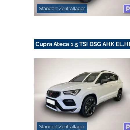
Standort Zentrallager
Cupra Ateca 1.5 TSI DSG AHK EL
Standort Zentrallager