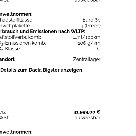
mweltnormen:
hadstoffklasse
Euro 6e
weltplakette
4 (Green)
rbrauch und Emissionen nach WLTP:
aftstoffverbr. komb.
4,7 l/100km
O
-Emissionen komb.
106 g/km
2
O
-Klasse
C
2
andort
Zentrallager
Details zum Dacia Bigster anzeigen
eis:
31.999,00 €
WSt:
ausweisbar
mweltnormen: