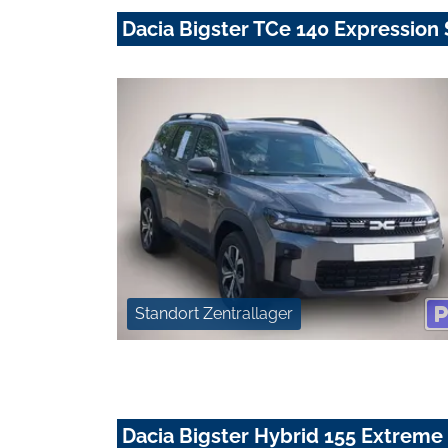
Dacia Bigster TCe 140 Expression
Standort Zentrallager
Dacia Bigster Hybrid 155 Extrem