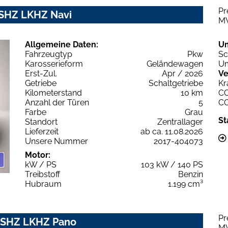
Pr
 SHZ LKHZ Navi
M
Allgemeine Daten:
U
Fahrzeugtyp
Pkw
Sc
Karosserieform
Geländewagen
Um
Erst-Zul.
Apr / 2026
Ve
Getriebe
Schaltgetriebe
Kr
Kilometerstand
10 km
C
Anzahl der Türen
5
C
Farbe
Grau
St
Standort
Zentrallager
Lieferzeit
ab ca. 11.08.2026
Unsere Nummer
2017-404073
Motor:
kW / PS
103 kW / 140 PS
Treibstoff
Benzin
Hubraum
1.199 cm³
Pr
e SHZ LKHZ Pano
M