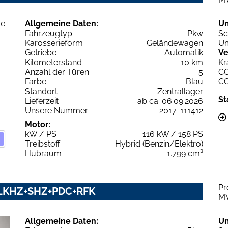
Allgemeine Daten:
U
Fahrzeugtyp
Pkw
Sc
Karosserieform
Geländewagen
Um
Getriebe
Automatik
Ve
Kilometerstand
10 km
Kr
Anzahl der Türen
5
C
Farbe
Blau
C
Standort
Zentrallager
St
Lieferzeit
ab ca. 06.09.2026
Unsere Nummer
2017-111412
Motor:
kW / PS
116 kW / 158 PS
Treibstoff
Hybrid (Benzin/Elektro)
Hubraum
1.799 cm³
Pr
y LKHZ+SHZ+PDC+RFK
M
Allgemeine Daten:
U