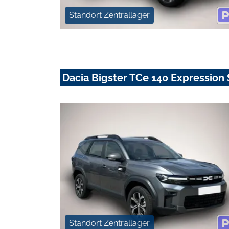
Standort Zentrallager
Dacia Bigster TCe 140 Expressi
Standort Zentrallager