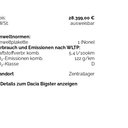
eis:
28.399,00 €
WSt:
ausweisbar
mweltnormen:
weltplakette
1 (None)
rbrauch und Emissionen nach WLTP:
aftstoffverbr. komb.
5,4 l/100km
O
-Emissionen komb.
122 g/km
2
O
-Klasse
D
2
andort
Zentrallager
Details zum Dacia Bigster anzeigen