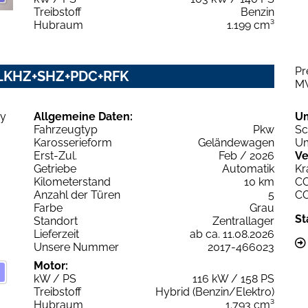
Treibstoff
Benzin
Hubraum
1.199 cm³
Pr
y LKHZ+SHZ+PDC+RFK
M
Allgemeine Daten:
U
Fahrzeugtyp
Pkw
Sc
Karosserieform
Geländewagen
Um
Erst-Zul.
Feb / 2026
Ve
Getriebe
Automatik
Kr
Kilometerstand
10 km
C
Anzahl der Türen
5
C
Farbe
Grau
St
Standort
Zentrallager
Lieferzeit
ab ca. 11.08.2026
Unsere Nummer
2017-466023
Motor:
kW / PS
116 kW / 158 PS
Treibstoff
Hybrid (Benzin/Elektro)
Hubraum
1.793 cm³