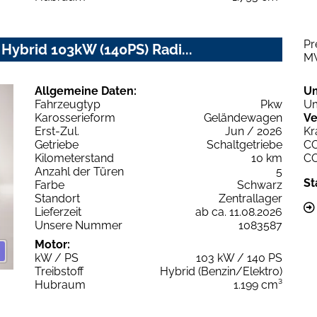
Pr
 Hybrid 103kW (140PS) Radi...
M
Allgemeine Daten:
U
Fahrzeugtyp
Pkw
Um
Karosserieform
Geländewagen
Ve
Erst-Zul.
Jun / 2026
Kr
Getriebe
Schaltgetriebe
C
Kilometerstand
10 km
C
Anzahl der Türen
5
St
Farbe
Schwarz
Standort
Zentrallager
Lieferzeit
ab ca. 11.08.2026
Unsere Nummer
1083587
Motor:
kW / PS
103 kW / 140 PS
Treibstoff
Hybrid (Benzin/Elektro)
Hubraum
1.199 cm³