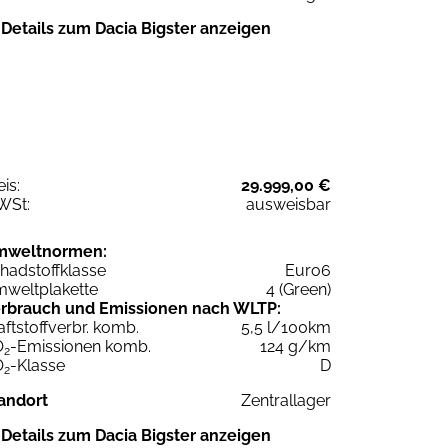
Details zum Dacia Bigster anzeigen
eis:
29.999,00 €
WSt:
ausweisbar
mweltnormen:
hadstoffklasse
Euro6
weltplakette
4 (Green)
rbrauch und Emissionen nach WLTP:
aftstoffverbr. komb.
5,5 l/100km
O
-Emissionen komb.
124 g/km
2
O
-Klasse
D
2
andort
Zentrallager
Details zum Dacia Bigster anzeigen