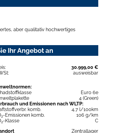
rtes, aber qualitativ hochwertiges
ie Ihr Angebot an
eis:
30.999,00 €
WSt:
ausweisbar
mweltnormen:
hadstoffklasse
Euro 6e
weltplakette
4 (Green)
rbrauch und Emissionen nach WLTP:
aftstoffverbr. komb.
4,7 l/100km
O
-Emissionen komb.
106 g/km
2
O
-Klasse
C
2
andort
Zentrallager