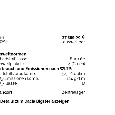
eis:
27.399,00 €
WSt:
ausweisbar
mweltnormen:
hadstoffklasse
Euro 6e
weltplakette
4 (Green)
rbrauch und Emissionen nach WLTP:
aftstoffverbr. komb.
5,5 l/100km
O
-Emissionen komb.
124 g/km
2
O
-Klasse
D
2
andort
Zentrallager
Details zum Dacia Bigster anzeigen