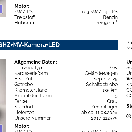
Motor:
kW / PS
103 kW / 140 PS
Treibstoff
Benzin
Hubraum
1.199 cm³
Pr
on SHZ+MV-Kamera+LED
M
Allgemeine Daten:
U
Fahrzeugtyp
Pkw
Sc
Karosserieform
Geländewagen
Um
Erst-Zul.
Sep / 2025
Ve
Getriebe
Schaltgetriebe
Kr
Kilometerstand
135 km
C
Anzahl der Türen
5
C
Farbe
Grau
St
Standort
Zentrallager
Lieferzeit
ab ca. 11.08.2026
Unsere Nummer
2017-112575
Motor:
kW / PS
103 kW / 140 PS