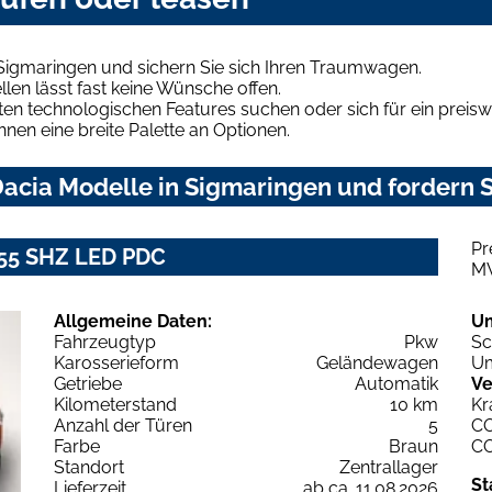
Sigmaringen und sichern Sie sich Ihren Traumwagen.
len lässt fast keine Wünsche offen.
en technologischen Features suchen oder sich für ein preiswe
hnen eine breite Palette an Optionen.
acia Modelle in Sigmaringen und fordern S
Pr
155 SHZ LED PDC
M
Allgemeine Daten:
U
Fahrzeugtyp
Pkw
Sc
Karosserieform
Geländewagen
Um
Getriebe
Automatik
Ve
Kilometerstand
10 km
Kr
Anzahl der Türen
5
C
Farbe
Braun
C
Standort
Zentrallager
St
Lieferzeit
ab ca. 11.08.2026