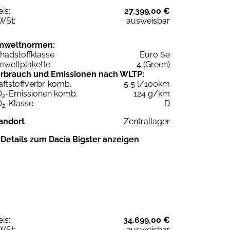
eis:
27.399,00 €
WSt:
ausweisbar
mweltnormen:
hadstoffklasse
Euro 6e
weltplakette
4 (Green)
rbrauch und Emissionen nach WLTP:
aftstoffverbr. komb.
5,5 l/100km
O
-Emissionen komb.
124 g/km
2
O
-Klasse
D
2
andort
Zentrallager
Details zum Dacia Bigster anzeigen
eis:
34.699,00 €
WSt:
ausweisbar