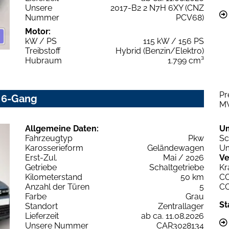
Unsere
2017-B2 2 N7H 6XY (CNZ
Nummer
PCV68)
Motor:
kW / PS
115 kW / 156 PS
Treibstoff
Hybrid (Benzin/Elektro)
Hubraum
1.799 cm³
Pr
0 6-Gang
M
Allgemeine Daten:
U
Fahrzeugtyp
Pkw
Sc
Karosserieform
Geländewagen
Um
Erst-Zul.
Mai / 2026
Ve
Getriebe
Schaltgetriebe
Kr
Kilometerstand
50 km
C
Anzahl der Türen
5
C
Farbe
Grau
St
Standort
Zentrallager
Lieferzeit
ab ca. 11.08.2026
Unsere Nummer
CAR3028134