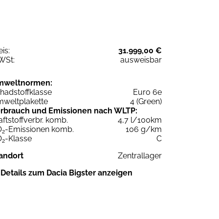
eis:
31.999,00 €
WSt:
ausweisbar
mweltnormen:
hadstoffklasse
Euro 6e
weltplakette
4 (Green)
rbrauch und Emissionen nach WLTP:
aftstoffverbr. komb.
4,7 l/100km
O
-Emissionen komb.
106 g/km
2
O
-Klasse
C
2
andort
Zentrallager
Details zum Dacia Bigster anzeigen