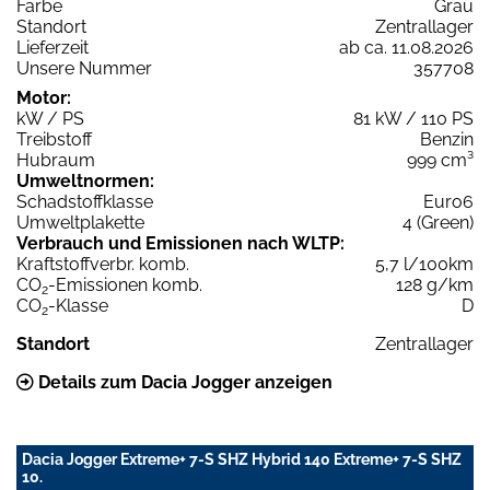
Farbe
Grau
Standort
Zentrallager
Lieferzeit
ab ca. 11.08.2026
Unsere Nummer
357708
Motor:
kW / PS
81 kW / 110 PS
Treibstoff
Benzin
Hubraum
999 cm³
Umweltnormen:
Schadstoffklasse
Euro6
Umweltplakette
4 (Green)
Verbrauch und Emissionen nach WLTP:
Kraftstoffverbr. komb.
5,7 l/100km
CO
-Emissionen komb.
128 g/km
2
CO
-Klasse
D
2
Standort
Zentrallager
Details zum Dacia Jogger anzeigen
Dacia Jogger Extreme+ 7-S SHZ Hybrid 140 Extreme+ 7-S SHZ
10.