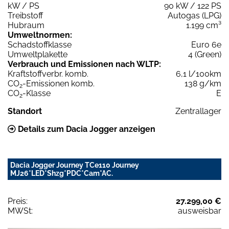
kW / PS
90 kW / 122 PS
Treibstoff
Autogas (LPG)
Hubraum
1.199 cm³
Umweltnormen:
Schadstoffklasse
Euro 6e
Umweltplakette
4 (Green)
Verbrauch und Emissionen nach WLTP:
Kraftstoffverbr. komb.
6,1 l/100km
CO
-Emissionen komb.
138 g/km
2
CO
-Klasse
E
2
Standort
Zentrallager
Details zum Dacia Jogger anzeigen
Dacia Jogger Journey TCe110 Journey
MJ26*LED*Shzg*PDC*Cam*AC.
Preis:
27.299,00 €
MWSt:
ausweisbar