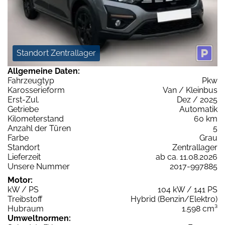
Standort Zentrallager
Allgemeine Daten:
Fahrzeugtyp
Pkw
Karosserieform
Van / Kleinbus
Erst-Zul.
Dez / 2025
Getriebe
Automatik
Kilometerstand
60 km
Anzahl der Türen
5
Farbe
Grau
Standort
Zentrallager
Lieferzeit
ab ca. 11.08.2026
Unsere Nummer
2017-997885
Motor:
kW / PS
104 kW / 141 PS
Treibstoff
Hybrid (Benzin/Elektro)
Hubraum
1.598 cm³
Umweltnormen: