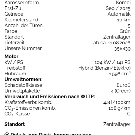
Karosserieform
Kombi
Erst-Zul.
Sep / 2025
Getriebe
Automatik
Kilometerstand
10 km
Anzahl der Türen
5
Farbe
Grün
Standort
Zentrallager
Lieferzeit
ab ca. 11.08.2026
Unsere Nummer
358839
Motor:
kW / PS
104 kW / 141 PS
Treibstoff
Hybrid (Benzin/Elektro)
Hubraum
1.598 cm³
Umweltnormen:
Schadstoffklasse
Euro6
Umweltplakette
4 (Green)
Verbrauch und Emissionen nach WLTP:
Kraftstoffverbr. komb.
4,8 l/100km
CO
-Emissionen komb.
108 g/km
2
CO
-Klasse
C
2
Standort
Zentrallager
Details zum Dacia Jogger anzeigen