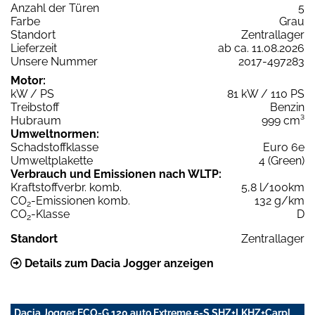
Anzahl der Türen
5
Farbe
Grau
Standort
Zentrallager
Lieferzeit
ab ca. 11.08.2026
Unsere Nummer
2017-497283
Motor:
kW / PS
81 kW / 110 PS
Treibstoff
Benzin
Hubraum
999 cm³
Umweltnormen:
Schadstoffklasse
Euro 6e
Umweltplakette
4 (Green)
Verbrauch und Emissionen nach WLTP:
Kraftstoffverbr. komb.
5,8 l/100km
CO
-Emissionen komb.
132 g/km
2
CO
-Klasse
D
2
Standort
Zentrallager
Details zum Dacia Jogger anzeigen
Dacia Jogger ECO-G 120 auto Extreme 5-S SHZ+LKHZ+Carpl