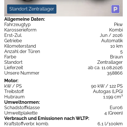
Standort Zentrallager
Allgemeine Daten:
Fahrzeugtyp
Pkw
Karosserieform
Kombi
Erst-Zul.
Jun / 2026
Getriebe
Automatik
Kilometerstand
10 km
Anzahl der Türen
5
Farbe
Braun
Standort
Zentrallager
Lieferzeit
ab ca. 11.08.2026
Unsere Nummer
358866
Motor:
kW / PS
90 kW / 122 PS
Treibstoff
Autogas (LPG)
Hubraum
1.199 cm³
Umweltnormen:
Schadstoffklasse
Euro6
Umweltplakette
4 (Green)
Verbrauch und Emissionen nach WLTP:
Kraftstoffverbr. komb.
6,1 l/100km