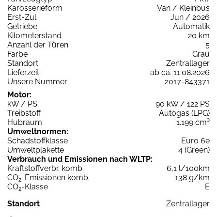
Karosserieform
Van / Kleinbus
Erst-Zul.
Jun / 2026
Getriebe
Automatik
Kilometerstand
20 km
Anzahl der Türen
5
Farbe
Grau
Standort
Zentrallager
Lieferzeit
ab ca. 11.08.2026
Unsere Nummer
2017-843371
Motor:
kW / PS
90 kW / 122 PS
Treibstoff
Autogas (LPG)
Hubraum
1.199 cm³
Umweltnormen:
Schadstoffklasse
Euro 6e
Umweltplakette
4 (Green)
Verbrauch und Emissionen nach WLTP:
Kraftstoffverbr. komb.
6,1 l/100km
CO
-Emissionen komb.
138 g/km
2
CO
-Klasse
E
2
Standort
Zentrallager