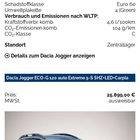
Schadstoffklasse
Euro 6e
Umweltplakette
4 (Green)
Verbrauch und Emissionen nach WLTP:
Kraftstoffverbr. komb.
4,6 l/100km
CO
-Emissionen komb.
104 g/km
2
CO
-Klasse
C
2
Standort
Zentrallager
Details zum Dacia Jogger anzeigen
Dacia Jogger ECO-G 120 auto Extreme 5-S SHZ+LED+Carpla
Preis:
25.899,00 €
MWSt:
ausweisbar