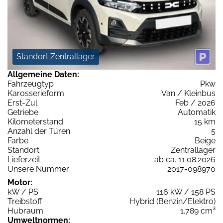
Standort Zentrallager
Allgemeine Daten:
Fahrzeugtyp
Pkw
Karosserieform
Van / Kleinbus
Erst-Zul.
Feb / 2026
Getriebe
Automatik
Kilometerstand
15 km
Anzahl der Türen
5
Farbe
Beige
Standort
Zentrallager
Lieferzeit
ab ca. 11.08.2026
Unsere Nummer
2017-098970
Motor:
kW / PS
116 kW / 158 PS
Treibstoff
Hybrid (Benzin/Elektro)
Hubraum
1.789 cm³
Umweltnormen: