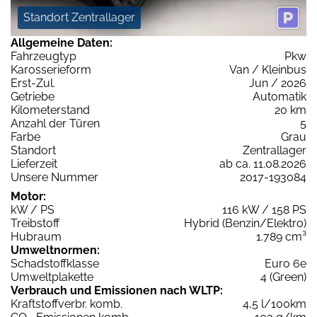
Standort Zentrallager
Allgemeine Daten:
Fahrzeugtyp
Pkw
Karosserieform
Van / Kleinbus
Erst-Zul.
Jun / 2026
Getriebe
Automatik
Kilometerstand
20 km
Anzahl der Türen
5
Farbe
Grau
Standort
Zentrallager
Lieferzeit
ab ca. 11.08.2026
Unsere Nummer
2017-193084
Motor:
kW / PS
116 kW / 158 PS
Treibstoff
Hybrid (Benzin/Elektro)
Hubraum
1.789 cm³
Umweltnormen:
Schadstoffklasse
Euro 6e
Umweltplakette
4 (Green)
Verbrauch und Emissionen nach WLTP:
Kraftstoffverbr. komb.
4,5 l/100km