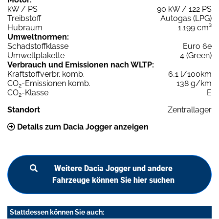
kW / PS
90 kW / 122 PS
Treibstoff
Autogas (LPG)
Hubraum
1.199 cm³
Umweltnormen:
Schadstoffklasse
Euro 6e
Umweltplakette
4 (Green)
Verbrauch und Emissionen nach WLTP:
Kraftstoffverbr. komb.
6,1 l/100km
CO
-Emissionen komb.
138 g/km
2
CO
-Klasse
E
2
Standort
Zentrallager
Details zum Dacia Jogger anzeigen
Weitere Dacia Jogger und andere
Fahrzeuge können Sie hier suchen
Stattdessen können Sie auch: