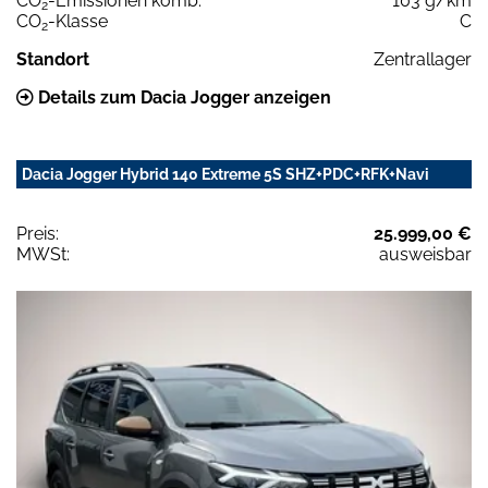
CO
-Emissionen komb.
103 g/km
2
CO
-Klasse
C
2
Standort
Zentrallager
Details zum Dacia Jogger anzeigen
Dacia Jogger Hybrid 140 Extreme 5S SHZ+PDC+RFK+Navi
Preis:
25.999,00 €
MWSt:
ausweisbar