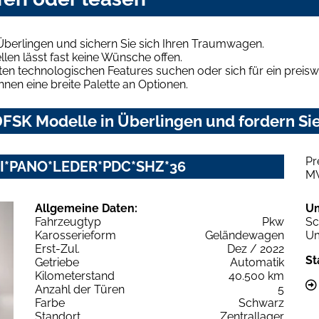
Überlingen und sichern Sie sich Ihren Traumwagen.
len lässt fast keine Wünsche offen.
en technologischen Features suchen oder sich für ein preiswe
hnen eine breite Palette an Optionen.
FSK Modelle in Überlingen und fordern Sie
Pr
VI*PANO*LEDER*PDC*SHZ*36
M
Allgemeine Daten:
U
Fahrzeugtyp
Pkw
Sc
Karosserieform
Geländewagen
Um
Erst-Zul.
Dez / 2022
St
Getriebe
Automatik
Kilometerstand
40.500 km
Anzahl der Türen
5
Farbe
Schwarz
Standort
Zentrallager