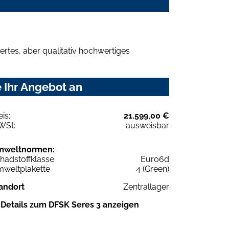
rtes, aber qualitativ hochwertiges
 Ihr Angebot an
eis:
21.599,00 €
WSt:
ausweisbar
mweltnormen:
hadstoffklasse
Euro6d
weltplakette
4 (Green)
andort
Zentrallager
Details zum DFSK Seres 3 anzeigen