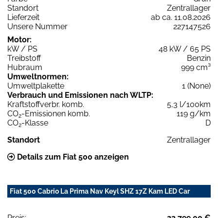
Standort
Zentrallager
Lieferzeit
ab ca. 11.08.2026
Unsere Nummer
227147526
Motor:
kW / PS
48 kW / 65 PS
Treibstoff
Benzin
Hubraum
999 cm³
Umweltnormen:
Umweltplakette
1 (None)
Verbrauch und Emissionen nach WLTP:
Kraftstoffverbr. komb.
5,3 l/100km
CO
-Emissionen komb.
119 g/km
2
CO
-Klasse
D
2
Standort
Zentrallager
Details zum Fiat 500 anzeigen
Fiat 500 Cabrio La Prima Nav Keyl SHZ 17Z Kam LED Car
Preis:
23.799,00 €