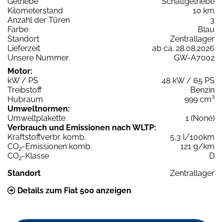
Getriebe
Schaltgetriebe
Kilometerstand
10 km
Anzahl der Türen
3
Farbe
Blau
Standort
Zentrallager
Lieferzeit
ab ca. 28.08.2026
Unsere Nummer
GW-A7002
Motor:
kW / PS
48 kW / 65 PS
Treibstoff
Benzin
Hubraum
999 cm³
Umweltnormen:
Umweltplakette
1 (None)
Verbrauch und Emissionen nach WLTP:
Kraftstoffverbr. komb.
5,3 l/100km
CO
-Emissionen komb.
121 g/km
2
CO
-Klasse
D
2
Standort
Zentrallager
Details zum Fiat 500 anzeigen