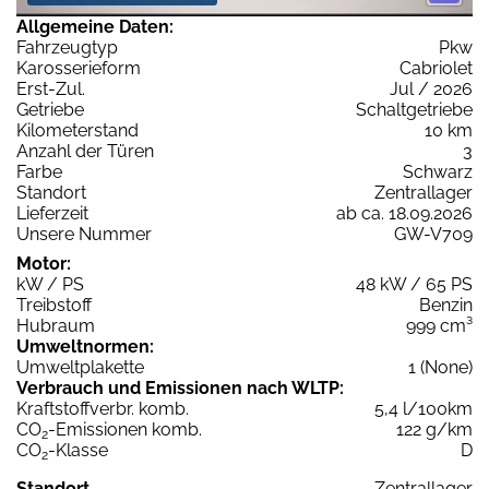
Allgemeine Daten:
Fahrzeugtyp
Pkw
Karosserieform
Cabriolet
Erst-Zul.
Jul / 2026
Getriebe
Schaltgetriebe
Kilometerstand
10 km
Anzahl der Türen
3
Farbe
Schwarz
Standort
Zentrallager
Lieferzeit
ab ca. 18.09.2026
Unsere Nummer
GW-V709
Motor:
kW / PS
48 kW / 65 PS
Treibstoff
Benzin
Hubraum
999 cm³
Umweltnormen:
Umweltplakette
1 (None)
Verbrauch und Emissionen nach WLTP:
Kraftstoffverbr. komb.
5,4 l/100km
CO
-Emissionen komb.
122 g/km
2
CO
-Klasse
D
2
Standort
Zentrallager