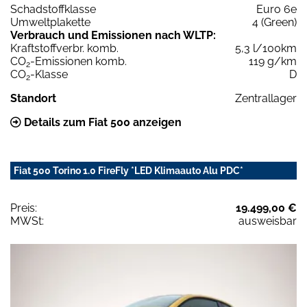
Schadstoffklasse
Euro 6e
Umweltplakette
4 (Green)
Verbrauch und Emissionen nach WLTP:
Kraftstoffverbr. komb.
5,3 l/100km
CO
-Emissionen komb.
119 g/km
2
CO
-Klasse
D
2
Standort
Zentrallager
Details zum Fiat 500 anzeigen
Fiat 500 Torino 1.0 FireFly *LED Klimaauto Alu PDC*
Preis:
19.499,00 €
MWSt:
ausweisbar