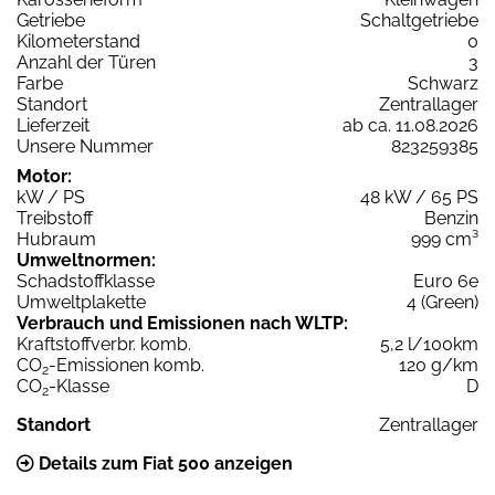
Getriebe
Schaltgetriebe
Kilometerstand
0
Anzahl der Türen
3
Farbe
Schwarz
Standort
Zentrallager
Lieferzeit
ab ca. 11.08.2026
Unsere Nummer
823259385
Motor:
kW / PS
48 kW / 65 PS
Treibstoff
Benzin
Hubraum
999 cm³
Umweltnormen:
Schadstoffklasse
Euro 6e
Umweltplakette
4 (Green)
Verbrauch und Emissionen nach WLTP:
Kraftstoffverbr. komb.
5,2 l/100km
CO
-Emissionen komb.
120 g/km
2
CO
-Klasse
D
2
Standort
Zentrallager
Details zum Fiat 500 anzeigen