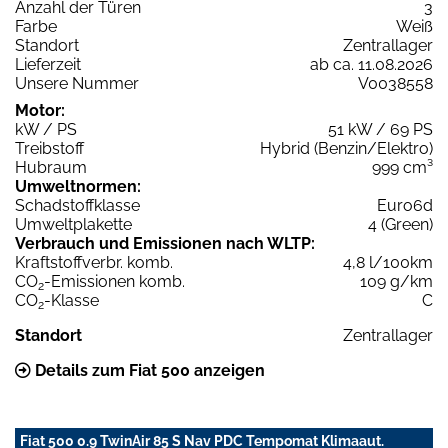
Anzahl der Türen
3
Farbe
Weiß
Standort
Zentrallager
Lieferzeit
ab ca. 11.08.2026
Unsere Nummer
V0038558
Motor:
kW / PS
51 kW / 69 PS
Treibstoff
Hybrid (Benzin/Elektro)
Hubraum
999 cm³
Umweltnormen:
Schadstoffklasse
Euro6d
Umweltplakette
4 (Green)
Verbrauch und Emissionen nach WLTP:
Kraftstoffverbr. komb.
4,8 l/100km
CO
-Emissionen komb.
109 g/km
2
CO
-Klasse
C
2
Standort
Zentrallager
Details zum Fiat 500 anzeigen
Fiat 500 0.9 TwinAir 85 S Nav PDC Tempomat Klimaaut.