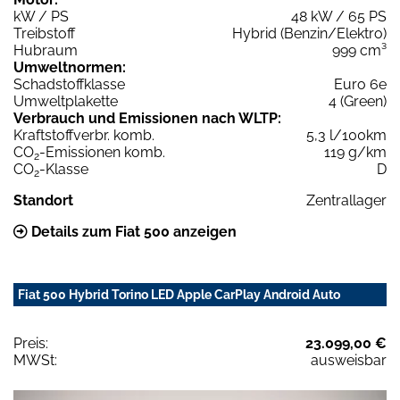
kW / PS
48 kW / 65 PS
Treibstoff
Hybrid (Benzin/Elektro)
Hubraum
999 cm³
Umweltnormen:
Schadstoffklasse
Euro 6e
Umweltplakette
4 (Green)
Verbrauch und Emissionen nach WLTP:
Kraftstoffverbr. komb.
5,3 l/100km
CO
-Emissionen komb.
119 g/km
2
CO
-Klasse
D
2
Standort
Zentrallager
Details zum Fiat 500 anzeigen
Fiat 500 Hybrid Torino LED Apple CarPlay Android Auto
Preis:
23.099,00 €
MWSt:
ausweisbar