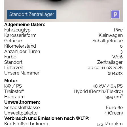
Standort Zentrallager
Allgemeine Daten:
Fahrzeugtyp
Pkw
Karosserieform
Kleinwagen
Getriebe
Schaltgetriebe
Kilometerstand
0
Anzahl der Türen
3
Farbe
Weiß
Standort
Zentrallager
Lieferzeit
ab ca. 11.08.2026
Unsere Nummer
294233
Motor:
kW / PS
48 kW / 65 PS
Treibstoff
Hybrid (Benzin/Elektro)
Hubraum
999 cm³
Umweltnormen:
Schadstoffklasse
Euro 6e
Umweltplakette
4 (Green)
Verbrauch und Emissionen nach WLTP:
Kraftstoffverbr. komb.
5,3 l/100km