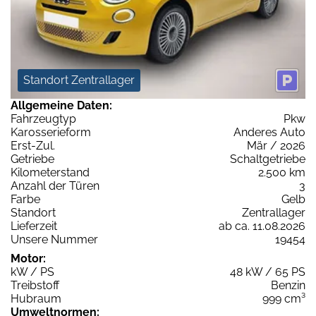
Standort Zentrallager
Allgemeine Daten:
Fahrzeugtyp
Pkw
Karosserieform
Anderes Auto
Erst-Zul.
Mär / 2026
Getriebe
Schaltgetriebe
Kilometerstand
2.500 km
Anzahl der Türen
3
Farbe
Gelb
Standort
Zentrallager
Lieferzeit
ab ca. 11.08.2026
Unsere Nummer
19454
Motor:
kW / PS
48 kW / 65 PS
Treibstoff
Benzin
Hubraum
999 cm³
Umweltnormen: