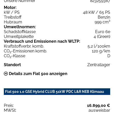
Unsere Nummer
823259387
Motor:
kW / PS
48 kW / 65 PS
Treibstoff
Benzin
Hubraum
999 cm³
Umweltnormen:
Schadstoffklasse
Euro 6e
Umweltplakette
4 (Green)
Verbrauch und Emissionen nach WLTP:
Kraftstoffverbr. komb.
5,2 l/100km
CO
-Emissionen komb.
120 g/km
2
CO
-Klasse
D
2
Standort
Zentrallager
Details zum Fiat 500 anzeigen
Fiat 500 1.0 GSE Hybrid CLUB 51kW PDC L&R NEB Klimaau
Preis:
16.899,00 €
MWSt:
ausweisbar